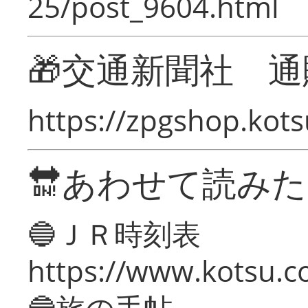
25/post_9604.html
🎁交通新聞社 通
https://zpgshop.kots
🔛あわせて読み
🔵ＪＲ時刻表
https://www.kotsu.co
🔵旅の手帖