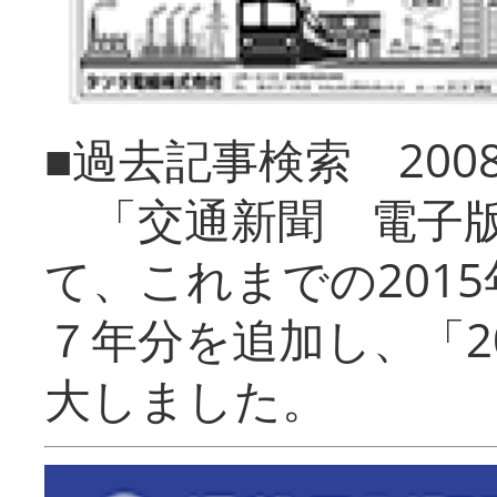
■過去記事検索 20
「交通新聞 電子版
て、これまでの201
７年分を追加し、「2
大しました