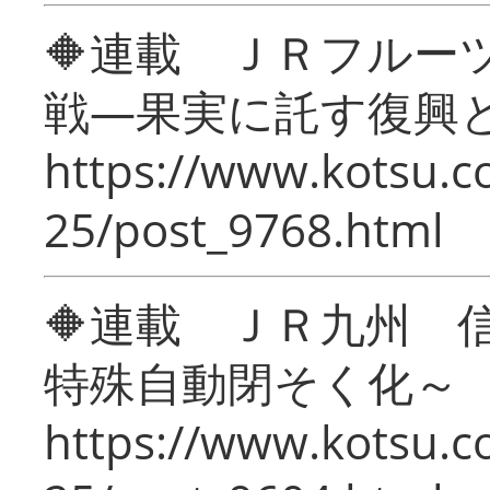
🔶連載 ＪＲフルー
戦―果実に託す復興
https://www.kotsu.c
25/post_9768.html
🔶連載 ＪＲ九州 
特殊自動閉そく化～
https://www.kotsu.c