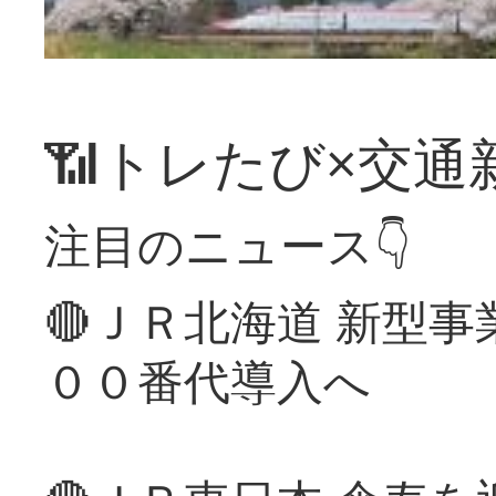
📶トレたび×交通
注目のニュース👇
🔴ＪＲ北海道 新型
００番代導入へ