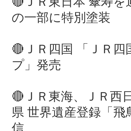
🔴ＪＲ東日本 傘寿
の一部に特別塗装
🔴ＪＲ四国 「ＪＲ
プ」発売
🔴ＪＲ東海、ＪＲ西
県 世界遺産登録「飛
信