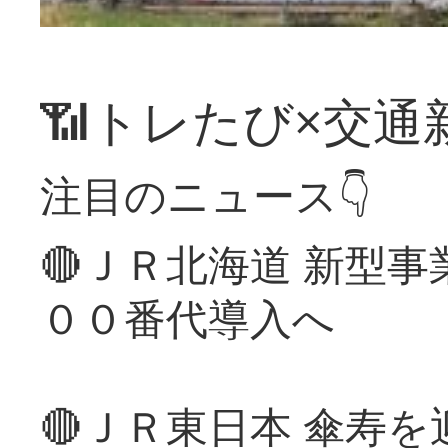
📶トレたび×交通
注目のニュース👇
🔴ＪＲ北海道 新型
００番代導入へ
🔴ＪＲ東日本 傘寿