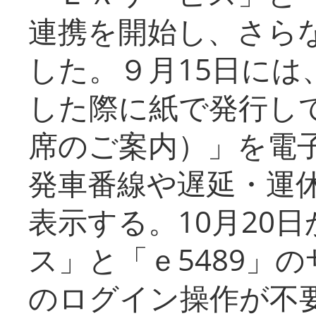
連携を開始し、さら
した。９月15日には
した際に紙で発行し
席のご案内）」を電
発車番線や遅延・運
表示する。10月20
ス」と「ｅ5489」
のログイン操作が不