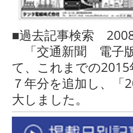
■過去記事検索 20
「交通新聞 電子版
て、これまでの201
７年分を追加し、「2
大しました