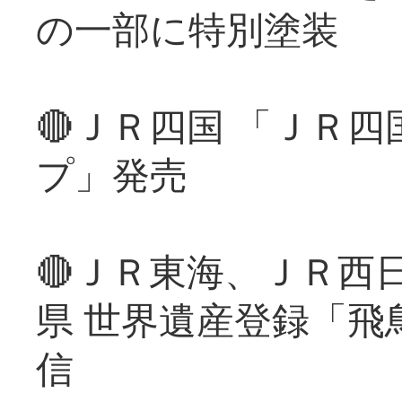
の一部に特別塗装
🔴ＪＲ四国 「ＪＲ
プ」発売
🔴ＪＲ東海、ＪＲ西
県 世界遺産登録「飛
信