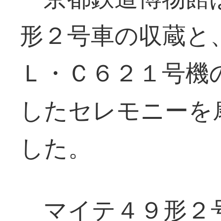
形２号車の収蔵と
Ｌ・Ｃ６２１号機
したセレモニーを
した。
マイテ４９形２