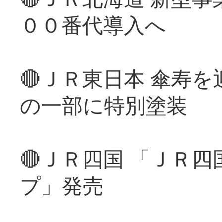
００番代導入へ
🔴ＪＲ東日本 傘寿
の一部に特別塗装
🔴ＪＲ四国 「ＪＲ
プ」発売