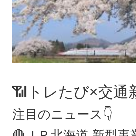
📶トレたび×交通
注目のニュース👇
🔴ＪＲ北海道 新型