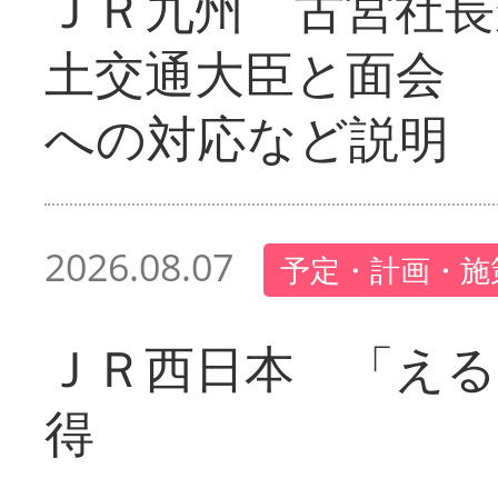
ＪＲ九州 古宮社長
土交通大臣と面会 
への対応など説明
2026.08.07
予定・計画・施
ＪＲ西日本 「える
得