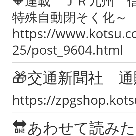
🔶連載 ＪＲ九州 
特殊自動閉そく化～
https://www.kotsu.c
25/post_9604.html
🎁交通新聞社 通
https://zpgshop.kots
🔛あわせて読み