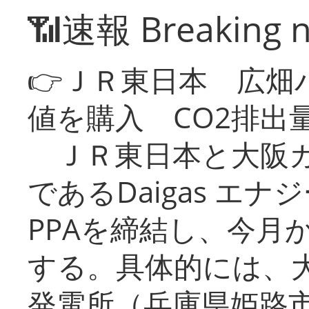
📶速報 Breaking 
👉ＪＲ東日本 広畑
値を購入 CO2排出
ＪＲ東日本と大阪ガ
であるDaigas エ
PPAを締結し、今月
する。具体的には、
発電所（兵庫県姫路