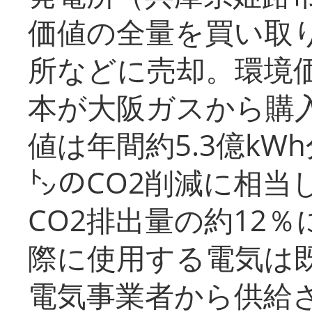
価値の全量を買い取
所などに売却。環境
本が大阪ガスから購
値は年間約5.3億kW
㌧のCO2削減に相当
CO2排出量の約12
際に使用する電気は
電気事業者から供給