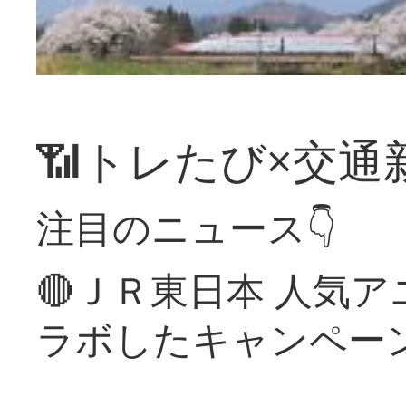
📶トレたび×交通
注目のニュース👇
🔴ＪＲ東日本 人気
ラボしたキャンペー