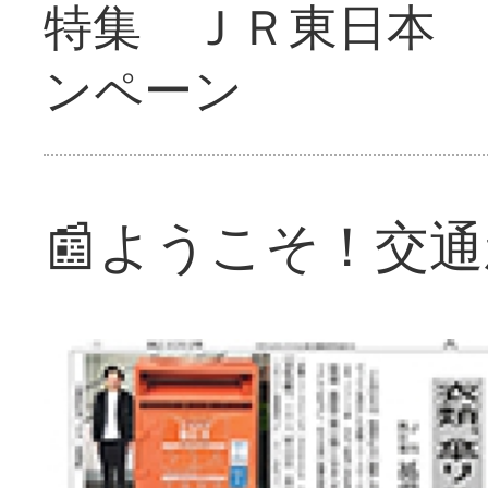
特集 ＪＲ東日本 
ンペーン
📰ようこそ！交