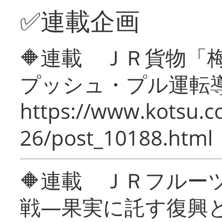
✅連載企画
🔶連載 ＪＲ貨物
プッシュ・プル運転
https://www.kotsu.c
26/post_10188.html
🔶連載 ＪＲフルー
戦―果実に託す復興