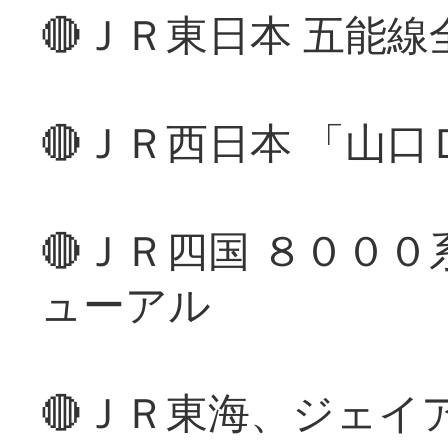
🔴ＪＲ東日本 五能
🔴ＪＲ西日本 「山
🔴ＪＲ四国 ８００
ューアル
🔴ＪＲ東海、ジェイ