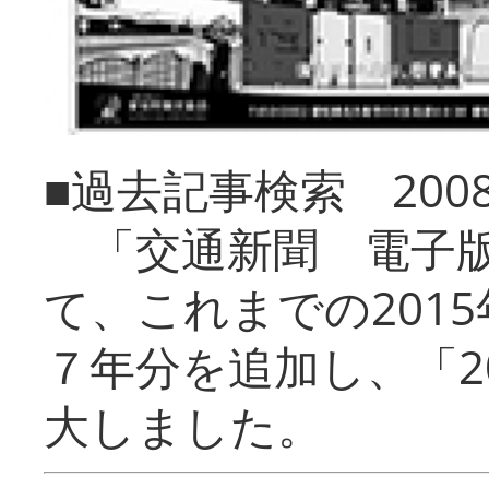
■過去記事検索 20
「交通新聞 電子版
て、これまでの201
７年分を追加し、「2
大しました