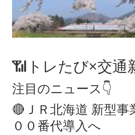
📶トレたび×交通
注目のニュース👇
🔴ＪＲ北海道 新型
００番代導入へ