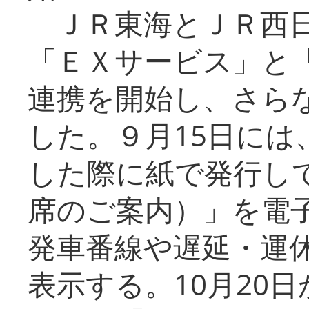
ＪＲ東海とＪＲ西日
「ＥＸサービス」と「
連携を開始し、さら
した。９月15日には
した際に紙で発行し
席のご案内）」を電
発車番線や遅延・運
表示する。10月20