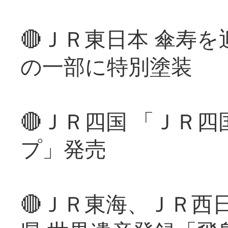
🔴ＪＲ東日本 傘寿
の一部に特別塗装
🔴ＪＲ四国 「ＪＲ
プ」発売
🔴ＪＲ東海、ＪＲ西