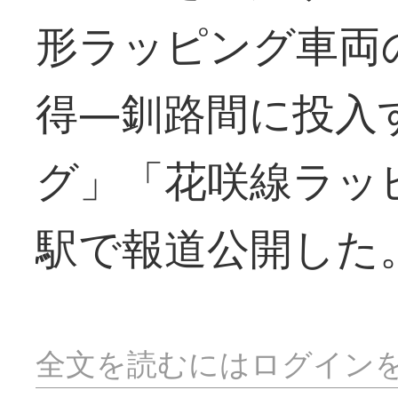
形ラッピング車両
得―釧路間に投入
グ」「花咲線ラッ
駅で報道公開した
全文を読むにはログイン