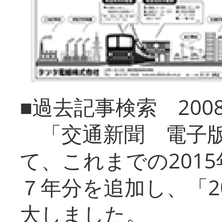
■過去記事検索 20
「交通新聞 電子版
て、これまでの201
７年分を追加し、「2
大しました