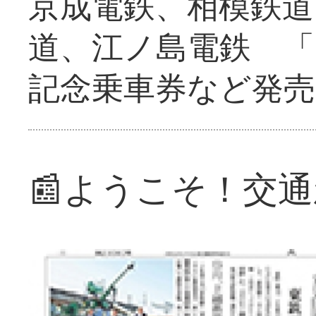
京成電鉄、相模鉄道
道、江ノ島電鉄 「
記念乗車券など発売
📰ようこそ！交