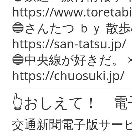
https://www.toretabi
🔵さんたつ ｂｙ 散
https://san-tatsu.jp/
🔵中央線が好きだ。 
https://chuosuki.jp/
👆おしえて！ 電
交通新聞電子版サー