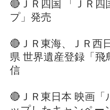
🔴ＪＲ四国 「ＪＲ
プ」発売
🔴ＪＲ東海、ＪＲ西
県 世界遺産登録「飛
信
🔴ＪＲ東日本 映画
ップしたキャンペー