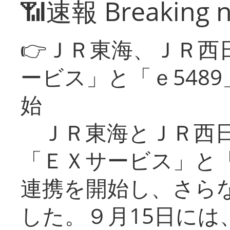
📶速報 Breaking 
👉ＪＲ東海、ＪＲ西
ービス」と「ｅ548
始
ＪＲ東海とＪＲ西日
「ＥＸサービス」と「
連携を開始し、さら
した。９月15日には