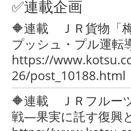
✅連載企画
🔶連載 ＪＲ貨物
プッシュ・プル運転
https://www.kotsu.c
26/post_10188.html
🔶連載 ＪＲフルー
戦―果実に託す復興