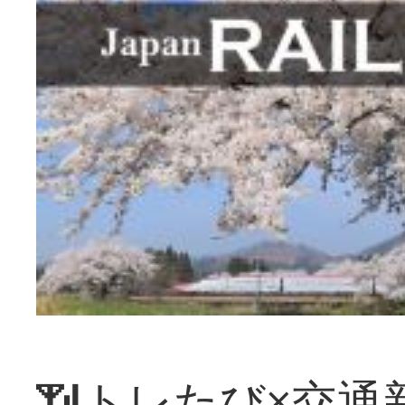
📶トレたび×交通