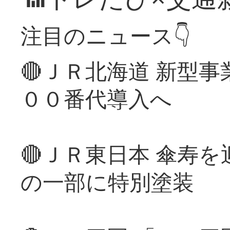
注目のニュース👇
🔴ＪＲ北海道 新型
００番代導入へ
🔴ＪＲ東日本 傘寿
の一部に特別塗装