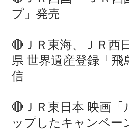
プ」発売
🔴ＪＲ東海、ＪＲ西
県 世界遺産登録「飛
信
🔴ＪＲ東日本 映画
ップしたキャンペー