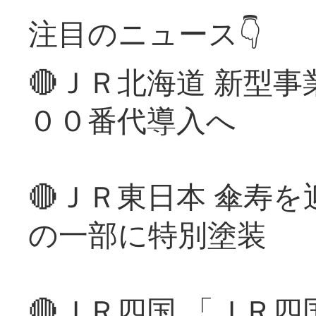
注目のニュース👇
🔴ＪＲ北海道 新型
００番代導入へ
🔴ＪＲ東日本 傘寿
の一部に特別塗装
🔴ＪＲ四国 「ＪＲ