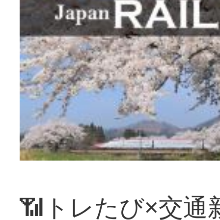
📶トレたび×交通