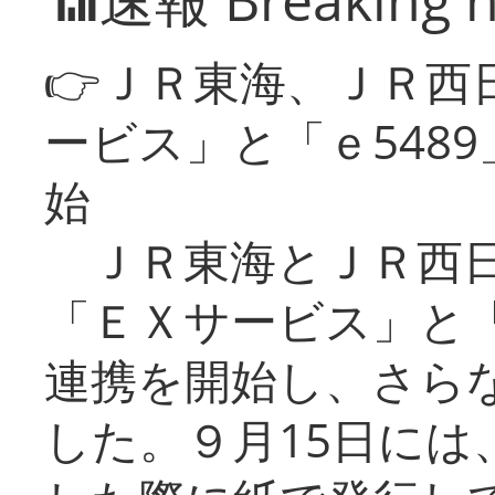
📶速報 Breaking 
👉ＪＲ東海、ＪＲ西
ービス」と「ｅ548
始
ＪＲ東海とＪＲ西日
「ＥＸサービス」と「
連携を開始し、さら
した。９月15日には