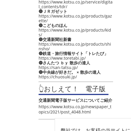
https://www.kotsu.co.jp/service/digita
l_contents/tdr/
🔵ＪＲガゼット
https://www.kotsu.co.jp/products/gaz
ette/
🔵こどものほん
https://www.kotsu.co.jp/products/kid
s/
🔵交通新聞社新書
https://www.kotsu.co.jp/products/shi
nsho/
🔵鉄道・旅行情報サイト「トレたび」
https://www.toretabi.jp/
🔵さんたつ ｂｙ 散歩の達人
https://san-tatsu.jp/
🔵中央線が好きだ。 × 散歩の達人
https://chuosuki.jp/
👆おしえて！ 電子版
交通新聞電子版サービスについてご紹介
https://www.kotsu.co.jp/newspaper_t
opics/2021/post_4048.html
弊社では、お客様の当サイトに