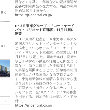
日など）を基に、年齢などの資格確認が
必要な割引商品を発売する。商品の利用
４・
開始は10月１日から。
億９６
https://jr-central.co.jp/
👉ＪＲ東海グループ 「コートヤード・
バイ・マリオット京都駅」11月16日に
開業
ＪＲ東海不動産とＪＲ東海ホテルズが
％
米国のマリオット・インターナショナル
１００
と推進しているホテル「コートヤード・
バイ・マリオット京都駅」の開業日が11
月16日に決定した。同ホテルは、従来の
駅ビルや保有不動産を活用した開発とは
異なり、新たに取得した不動産を活用し
て事業を展開することで、沿線都市の価
値を向上させる象徴となるプロジェク
ト。東海道新幹線京都駅八条東口から徒
歩３分という絶好のロケーションで、
「京都旅の『拠点』となるホテル」をコ
ンセプトに、全10タイプ、計270の客室
を用意する。宿泊予約は公式サイトで受
付中。
https://jr-central.co.jp/