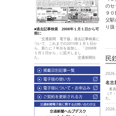
のセ
９０
父駅
り扱
■過去記事検索 2008年１月１日から可
能に
「交通新聞 電子版」過去記事検索に
ついて、これまでの2015年１月１日か
ら、新たに７年分を追加し、「2008年
１月１日から」に拡大しまし
民
た。 交通新聞社
2026.
名古
名古
（７
た。
2026.