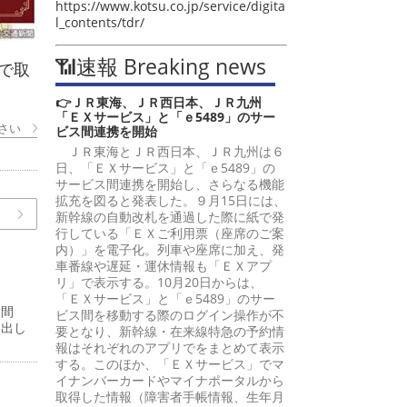
https://www.kotsu.co.jp/service/digita
l_contents/tdr/
📶速報 Breaking news
で取
👉ＪＲ東海、ＪＲ西日本、ＪＲ九州
「ＥＸサービス」と「ｅ5489」のサー
さい
ビス間連携を開始
ＪＲ東海とＪＲ西日本、ＪＲ九州は６
日、「ＥＸサービス」と「ｅ5489」の
サービス間連携を開始し、さらなる機能
拡充を図ると発表した。９月15日には、
新幹線の自動改札を通過した際に紙で発
行している「ＥＸご利用票（座席のご案
内）」を電子化。列車や座席に加え、発
車番線や遅延・運休情報も「ＥＸアプ
リ」で表示する。10月20日からは、
「ＥＸサービス」と「ｅ5489」のサー
嵩間
ビス間を移動する際のログイン操作が不
提出し
要となり、新幹線・在来線特急の予約情
報はそれぞれのアプリでをまとめて表示
する。このほか、「ＥＸサービス」でマ
イナンバーカードやマイナポータルから
取得した情報（障害者手帳情報、生年月