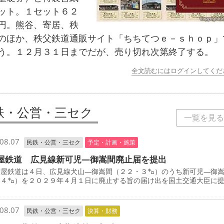
ット。１セット６２
円。熊谷、寄居、秩
のほか、秩父鉄道通販サイト「ちちてつｅ－ｓｈｏｐ」
う。１２月３１日までだが、売り切れ次第終了する。
全文読むにはログインしてくだ
鉄・公営・三セク
一覧を見る
08.07
民鉄・公営・三セク
予定・計画・施策
屋鉄道 広見線新可児―御嵩間廃止届を提出
屋鉄道は４日、広見線犬山―御嵩間（２２・３㌔）のうち新可児―御
・４㌔）を２０２９年４月１日に廃止する旨の届け出を国土交通大臣に
08.07
民鉄・公営・三セク
決算・財務