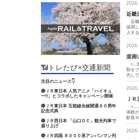
2026.
近畿
近畿
採用
入す
2026.
道南
○…
📶トレたび×交通新聞
類を
売し
注目のニュース👇
2026.
🔴ＪＲ東日本 人気アニメ「ハイキュ
ー‼」とコラボしたキャンペーン開催
ＪＲ
🔴ＪＲ東日本 五能線全線開通９０周年
○…
記念式典
体験
駅長
🔴ＪＲ西日本 「山口ＤＣ」観光列車で
盛り上げ
2026.
🔴ＪＲ四国 ８０００系アンパンマン列