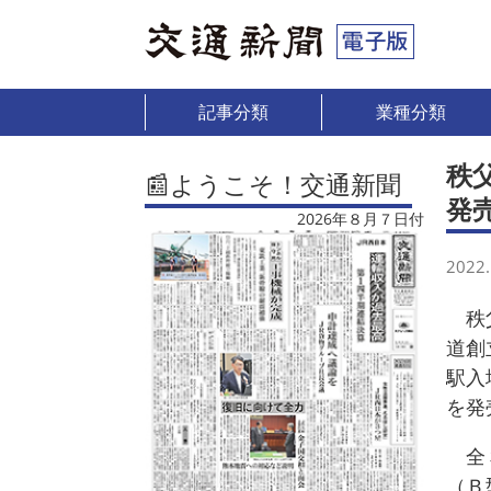
記事分類
業種分類
秩
📰ようこそ！交通新聞
発
2026年８月７日付
2022.
秩父
道創
駅入
を発
全３
（Ｂ