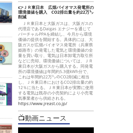
👉ＪＲ東日本 広畑バイオマス発電所の
環境価値を購入 CO2排出量を約22万㌧
削減
ＪＲ東日本と大阪ガスは、大阪ガスの
代理店であるDaigas エナジーを通じて
バーチャルPPAを締結し、今月から環境
価値の提供を開始する。具体的には、大
阪ガスが広畑バイオマス発電所（兵庫県
姫路市）の発電した電気と環境価値の全
量を買い取り、電気は日本卸電力取引所
などに売却。環境価値については、ＪＲ
東日本が大阪ガスから購入する。同発電
所の環境価値は年間約5.3億kWh分で、
これは年間約22万㌧のCO2削減に相当
し、ＪＲ東日本におけるCO2排出量の約
12％に当たる。ＪＲ東日本が実際に使用
する電気は既存の小売契約により小売電
気事業者から供給される。
https://www.jreast.co.jp/
📺動画ニュース