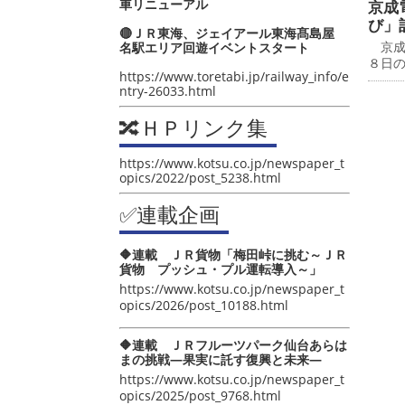
車リニューアル
京成
び」
🔴ＪＲ東海、ジェイアール東海髙島屋
京成
名駅エリア回遊イベントスタート
８日
https://www.toretabi.jp/railway_info/e
ntry-26033.html
🔀ＨＰリンク集
https://www.kotsu.co.jp/newspaper_t
opics/2022/post_5238.html
✅連載企画
🔶連載 ＪＲ貨物「梅田峠に挑む～ＪＲ
貨物 プッシュ・プル運転導入～」
https://www.kotsu.co.jp/newspaper_t
opics/2026/post_10188.html
🔶連載 ＪＲフルーツパーク仙台あらは
まの挑戦―果実に託す復興と未来―
https://www.kotsu.co.jp/newspaper_t
opics/2025/post_9768.html