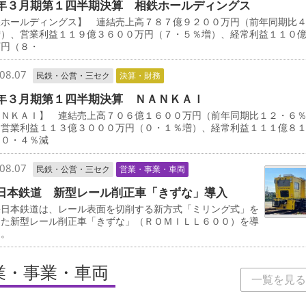
年３月期第１四半期決算 相鉄ホールディングス
鉄ホールディングス】 連結売上高７８７億９２００万円（前年同期比
増）、営業利益１１９億３６００万円（７・５％増）、経常利益１１０
万円（８・
08.07
民鉄・公営・三セク
決算・財務
年３月期第１四半期決算 ＮＡＮＫＡＩ
ＡＮＫＡＩ】 連結売上高７０６億１６００万円（前年同期比１２・６
、営業利益１１３億３０００万円（０・１％増）、経常利益１１１億８
（０・４％減
08.07
民鉄・公営・三セク
営業・事業・車両
日本鉄道 新型レール削正車「きずな」導入
日本鉄道は、レール表面を切削する新方式「ミリング式」を
した新型レール削正車「きずな」（ＲＯＭＩＬＬ６００）を導
る。
業・事業・車両
一覧を見る