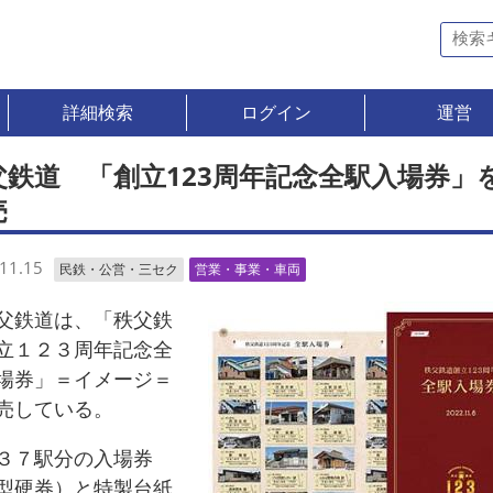
詳細検索
ログイン
運営
父鉄道 「創立123周年記念全駅入場券」
売
11.15
民鉄・公営・三セク
営業・事業・車両
鉄道は、「秩父鉄
立１２３周年記念全
場券」＝イメージ＝
売している。
７駅分の入場券
型硬券）と特製台紙