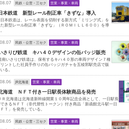
08.07
民鉄・公営・三セク
営業・事業・車両
日本鉄道 新型レール削正車「きずな」導入
日本鉄道は、レール表面を切削する新方式「ミリング式」を
した新型レール削正車「きずな」（ＲＯＭＩＬＬ６００）を導
る。
08.07
民鉄・公営・三セク
営業・事業・車両
いさりび鉄道 キハ４０デザインの缶バッジ販売
道南いさりび鉄道は、保有するキハ４０形の車両デザイン７種
プリントした社員手作りの缶バッジガチャを五稜郭駅売店で販
ている。
08.06
JR北海道
営業・事業・車両
北海道 ＮＦＴ付き一日駅長体験商品を発売
ＪＲ北海道は北海道新幹線開業１０周年記念企画として、一日駅長
ができるＮＦＴ（非代替性トークン）付き商品「新函館北斗駅一日
ＮＦＴ」を発売している。
08.05
民鉄・公営・三セク
営業・事業・車両