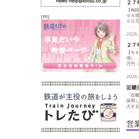
２７
【相
９％
[PR]
００
2026.
２７
【Ｎ
増）
万円
2026.
近畿
近畿
採用
入す
営