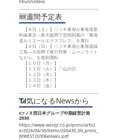
nbun/videos
🆕週間予定表
【８日（土）】◇ＪＲ東海が東海道新
幹線東京―新大阪間で翌朝到着の「東海
道ルミエールエクスプレス」を運行
【９日（日）】◇ＪＲ東海が東海道線
三島―大垣間で夜行列車「ムーンライト
ながら」を復刻運転
【１０日（月）】
【１１日（火）】◇山の日
【１２日（水）】
【１３日（木）】
【１４日（金）】
📶気になるNewsから
👉ＪＲ西日本グループ中期経営計画
2030
https://www.westjr.co.jp/press/articl
e/2026/04/30/items/260430_00_press_
JRWEST2030keikaku.pdf