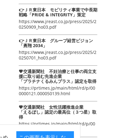
👉ＪＲ東日本 モビリティ事業で中長期
戦略「PRIDE & INTEGRITY」策定
https://www.jreast.co.jp/press/2025/2
0250909_ho03.pdf
👉ＪＲ東日本 グループ経営ビジョン
「勇翔 2034」
https://www.jreast.co.jp/press/2025/2
0250701_ho03.pdf
💖交通新聞社 不妊治療と仕事の両立支
援に取り組む先進企業
「プラチナくるみんプラス」認定を取得
https://prtimes.jp/main/html/rd/p/00
0000121.000050139.html
💖交通新聞社 女性活躍推進企業
「えるぼし」認定の最高位（３つ星）取
得
https://prtimes.jp/main/html/rd/p/00
0000105.000050139.html
ため
この画面を表示しな