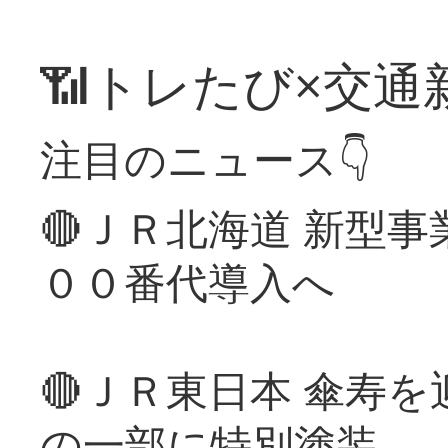
📶トレたび×交通
注目のニュース👇
🔴ＪＲ北海道 新型
００番代導入へ
🔴ＪＲ東日本 傘寿
の一部に特別塗装