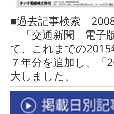
■過去記事検索 20
「交通新聞 電子版
て、これまでの201
７年分を追加し、「2
大しました