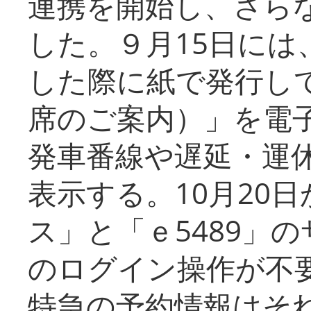
連携を開始し、さら
した。９月15日には
した際に紙で発行し
席のご案内）」を電
発車番線や遅延・運
表示する。10月20
ス」と「ｅ5489」
のログイン操作が不
特急の予約情報はそ