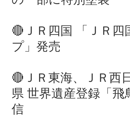
🔴ＪＲ四国 「ＪＲ
プ」発売
🔴ＪＲ東海、ＪＲ西
県 世界遺産登録「飛
信