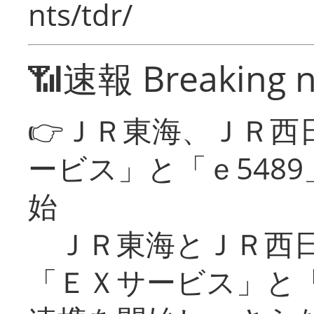
nts/tdr/
📶速報 Breaking 
👉ＪＲ東海、ＪＲ西
ービス」と「ｅ548
始
ＪＲ東海とＪＲ西日
「ＥＸサービス」と「