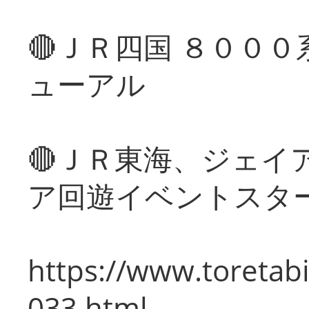
🔴ＪＲ四国 ８００
ューアル
🔴ＪＲ東海、ジェイ
ア回遊イベントスタ
https://www.toretabi
033.html