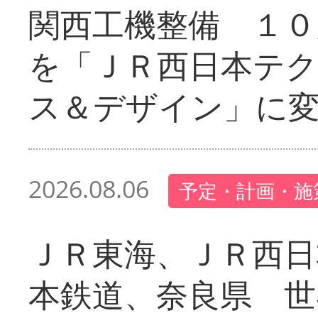
関西工機整備 １０
を「ＪＲ西日本テ
ス＆デザイン」に
2026.08.06
予定・計画・施
ＪＲ東海、ＪＲ西日
本鉄道、奈良県 世