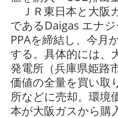
ＪＲ東日本と大阪ガ
であるDaigas エ
PPAを締結し、今月
する。具体的には、
発電所（兵庫県姫路
価値の全量を買い取
所などに売却。環境
本が大阪ガスから購