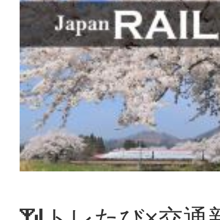
📶トレたび×交通