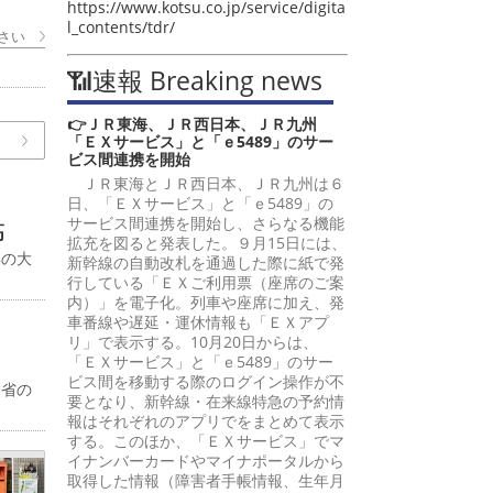
https://www.kotsu.co.jp/service/digita
l_contents/tdr/
さい
📶速報 Breaking news
👉ＪＲ東海、ＪＲ西日本、ＪＲ九州
「ＥＸサービス」と「ｅ5489」のサー
ビス間連携を開始
ＪＲ東海とＪＲ西日本、ＪＲ九州は６
日、「ＥＸサービス」と「ｅ5489」の
サービス間連携を開始し、さらなる機能
高
拡充を図ると発表した。９月15日には、
年の大
新幹線の自動改札を通過した際に紙で発
行している「ＥＸご利用票（座席のご案
内）」を電子化。列車や座席に加え、発
車番線や遅延・運休情報も「ＥＸアプ
リ」で表示する。10月20日からは、
「ＥＸサービス」と「ｅ5489」のサー
ビス間を移動する際のログイン操作が不
働省の
要となり、新幹線・在来線特急の予約情
報はそれぞれのアプリでをまとめて表示
する。このほか、「ＥＸサービス」でマ
イナンバーカードやマイナポータルから
取得した情報（障害者手帳情報、生年月