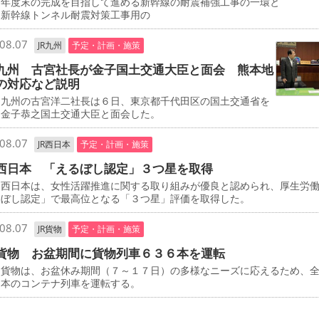
０年度末の完成を目指して進める新幹線の耐震補強工事の一環と
、新幹線トンネル耐震対策工事用の
08.07
JR九州
予定・計画・施策
九州 古宮社長が金子国土交通大臣と面会 熊本地
の対応など説明
九州の古宮洋二社長は６日、東京都千代田区の国土交通省を
、金子恭之国土交通大臣と面会した。
08.07
JR西日本
予定・計画・施策
西日本 「えるぼし認定」３つ星を取得
西日本は、女性活躍推進に関する取り組みが優良と認められ、厚生労
るぼし認定」で最高位となる「３つ星」評価を取得した。
08.07
JR貨物
予定・計画・施策
貨物 お盆期間に貨物列車６３６本を運転
貨物は、お盆休み期間（７～１７日）の多様なニーズに応えるため、
６本のコンテナ列車を運転する。