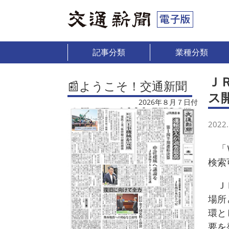
記事分類
業種分類
Ｊ
📰ようこそ！交通新聞
ス
2026年８月７日付
2022.
「Ｗ
検索
ＪＲ
場所
環と
要を