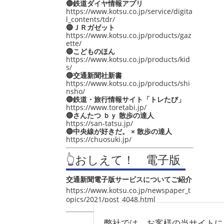
🔵鉄道ダイヤ情報アプリ
https://www.kotsu.co.jp/service/digita
l_contents/tdr/
🔵ＪＲガゼット
https://www.kotsu.co.jp/products/gaz
ette/
🔵こどものほん
https://www.kotsu.co.jp/products/kid
s/
🔵交通新聞社新書
https://www.kotsu.co.jp/products/shi
nsho/
🔵鉄道・旅行情報サイト「トレたび」
https://www.toretabi.jp/
🔵さんたつ ｂｙ 散歩の達人
https://san-tatsu.jp/
🔵中央線が好きだ。 × 散歩の達人
https://chuosuki.jp/
👆おしえて！ 電子版
交通新聞電子版サービスについてご紹介
https://www.kotsu.co.jp/newspaper_t
opics/2021/post_4048.html
弊社では、お客様の当サイトに