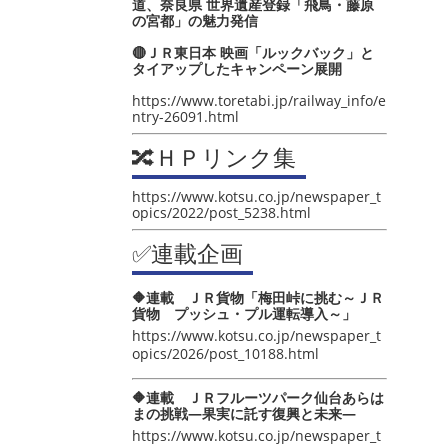
道、奈良県 世界遺産登録「飛鳥・藤原
の宮都」の魅力発信
🔴ＪＲ東日本 映画「ルックバック」と
タイアップしたキャンペーン展開
https://www.toretabi.jp/railway_info/e
ntry-26091.html
🔀ＨＰリンク集
https://www.kotsu.co.jp/newspaper_t
opics/2022/post_5238.html
✅連載企画
🔶連載 ＪＲ貨物「梅田峠に挑む～ＪＲ
貨物 プッシュ・プル運転導入～」
https://www.kotsu.co.jp/newspaper_t
opics/2026/post_10188.html
🔶連載 ＪＲフルーツパーク仙台あらは
まの挑戦―果実に託す復興と未来―
https://www.kotsu.co.jp/newspaper_t