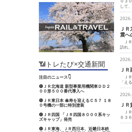
０３
して
2026.
ＪＲ
震へ
ＪＲ
訪れ
2026.
📶トレたび×交通新聞
ＪＲ
ＪＲ
注目のニュース👇
「え
🔴ＪＲ北海道 新型事業用機関車ＤＤ２
００形５００番代導入へ
2026.
🔴ＪＲ東日本 傘寿を迎えるＣ５７ １８
ＪＲ
０号機の一部に特別塗装
ＪＲ
🔴ＪＲ四国 「ＪＲ四国８０００系キッ
６３
ズキャップ」発売
🔴ＪＲ東海、ＪＲ西日本、近畿日本鉄