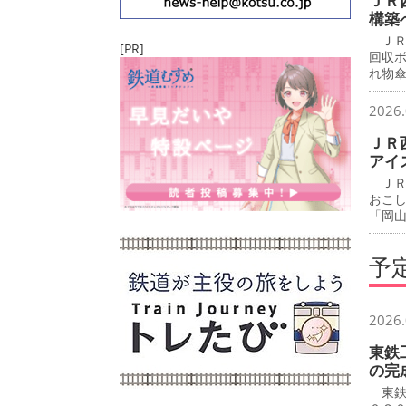
ＪＲ
構築
ＪＲ
[PR]
回収
れ物
2026.
ＪＲ
アイ
ＪＲ
おこ
「岡
予
2026.
東鉄
の完
東鉄