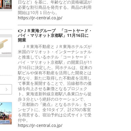
日など）を基に、年齢などの資格確認が
必要な割引商品を発売する。商品の利用
開始は10月１日から。
https://jr-central.co.jp/
👉ＪＲ東海グループ 「コートヤード・
バイ・マリオット京都駅」11月16日に
開業
ＪＲ東海不動産とＪＲ東海ホテルズが
米国のマリオット・インターナショナル
と推進しているホテル「コートヤード・
バイ・マリオット京都駅」の開業日が11
月16日に決定した。同ホテルは、従来の
駅ビルや保有不動産を活用した開発とは
異なり、新たに取得した不動産を活用し
て事業を展開することで、沿線都市の価
値を向上させる象徴となるプロジェク
ト。東海道新幹線京都駅八条東口から徒
歩３分という絶好のロケーションで、
「京都旅の『拠点』となるホテル」をコ
ンセプトに、全10タイプ、計270の客室
を用意する。宿泊予約は公式サイトで受
付中。
https://jr-central.co.jp/