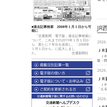
JR
■過去記事検索 2008年１月１日から可
能に
「交通新聞 電子版」過去記事検索に
ついて、これまでの2015年１月１日か
2026.
ら、新たに７年分を追加し、「2008年
１月１日から」に拡大しまし
ＪＲ
た。 交通新聞社
ＪＲ
阪・
2026.
ＪＲ
ＪＲ
「え
2026.