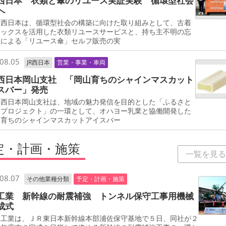
西日本 衣類と傘のリユース実証実験 循環型社会
へ
西日本は、循環型社会の構築に向けた取り組みとして、古着
ボックスを活用した衣類リユースサービスと、持ち主不明の忘
傘による「リユース傘」セルフ販売の実
08.05
JR西日本
営業・事業・車両
西日本岡山支社 「岡山育ちのシャインマスカット
スバー」発売
西日本岡山支社は、地域の魅力発信を目的とした「ふるさと
しプロジェクト」の一環として、オハヨー乳業と協働開発した
山育ちのシャインマスカットアイスバー
定・計画・施策
一覧を見る
08.07
その他業種分類
予定・計画・施策
工業 新幹線の耐震補強 トンネル保守工事用機械
成式
工業は、ＪＲ東日本新幹線本部浦佐保守基地で５日、同社が２