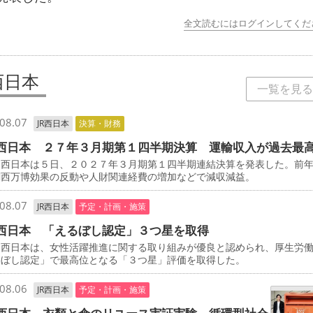
全文読むにはログインしてくだ
西日本
一覧を見る
08.07
JR西日本
決算・財務
西日本 ２７年３月期第１四半期決算 運輸収入が過去最
西日本は５日、２０２７年３月期第１四半期連結決算を発表した。前
関西万博効果の反動や人財関連経費の増加などで減収減益。
08.07
JR西日本
予定・計画・施策
西日本 「えるぼし認定」３つ星を取得
西日本は、女性活躍推進に関する取り組みが優良と認められ、厚生労
るぼし認定」で最高位となる「３つ星」評価を取得した。
08.06
JR西日本
予定・計画・施策