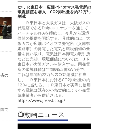
👉ＪＲ東日本 広畑バイオマス発電所の
環境価値を購入 CO2排出量を約22万㌧
削減
ＪＲ東日本と大阪ガスは、大阪ガスの
代理店であるDaigas エナジーを通じて
バーチャルPPAを締結し、今月から環境
価値の提供を開始する。具体的には、大
阪ガスが広畑バイオマス発電所（兵庫県
姫路市）の発電した電気と環境価値の全
量を買い取り、電気は日本卸電力取引所
などに売却。環境価値については、ＪＲ
東日本が大阪ガスから購入する。同発電
所の環境価値は年間約5.3億kWh分で、
これは年間約22万㌧のCO2削減に相当
働省の
し、ＪＲ東日本におけるCO2排出量の約
12％に当たる。ＪＲ東日本が実際に使用
する電気は既存の小売契約により小売電
気事業者から供給される。
https://www.jreast.co.jp/
全国で
📺動画ニュース