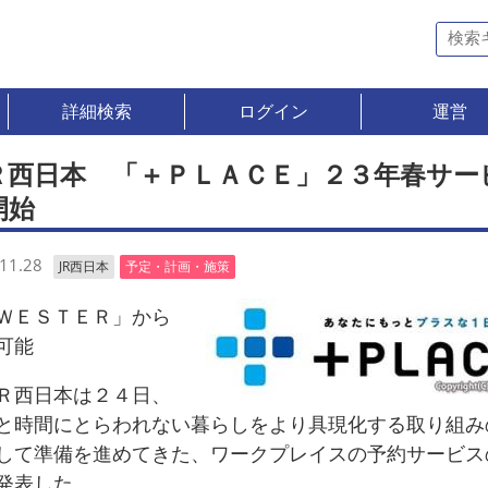
詳細検索
ログイン
運営
Ｒ西日本 「＋ＰＬＡＣＥ」２３年春サー
開始
11.28
JR西日本
予定・計画・施策
ＥＳＴＥＲ」から
可能
西日本は２４日、
と時間にとらわれない暮らしをより具現化する取り組み
して準備を進めてきた、ワークプレイスの予約サービス
発表した。