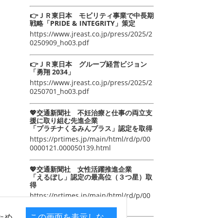
👉ＪＲ東日本 モビリティ事業で中長期
戦略「PRIDE & INTEGRITY」策定
https://www.jreast.co.jp/press/2025/2
0250909_ho03.pdf
👉ＪＲ東日本 グループ経営ビジョン
「勇翔 2034」
https://www.jreast.co.jp/press/2025/2
0250701_ho03.pdf
💖交通新聞社 不妊治療と仕事の両立支
援に取り組む先進企業
「プラチナくるみんプラス」認定を取得
https://prtimes.jp/main/html/rd/p/00
0000121.000050139.html
💖交通新聞社 女性活躍推進企業
「えるぼし」認定の最高位（３つ星）取
得
https://prtimes.jp/main/html/rd/p/00
0000105.000050139.html
ため
この画面を表示しな