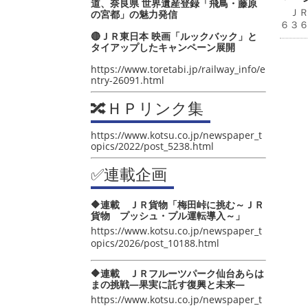
道、奈良県 世界遺産登録「飛鳥・藤原
ＪＲ
の宮都」の魅力発信
６３
🔴ＪＲ東日本 映画「ルックバック」と
タイアップしたキャンペーン展開
https://www.toretabi.jp/railway_info/e
ntry-26091.html
🔀ＨＰリンク集
https://www.kotsu.co.jp/newspaper_t
opics/2022/post_5238.html
✅連載企画
🔶連載 ＪＲ貨物「梅田峠に挑む～ＪＲ
貨物 プッシュ・プル運転導入～」
https://www.kotsu.co.jp/newspaper_t
opics/2026/post_10188.html
🔶連載 ＪＲフルーツパーク仙台あらは
まの挑戦―果実に託す復興と未来―
https://www.kotsu.co.jp/newspaper_t