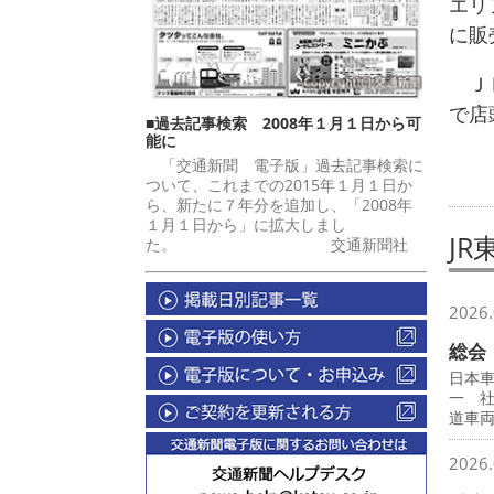
エリ
に販
ＪＲ
で店
■過去記事検索 2008年１月１日から可
能に
「交通新聞 電子版」過去記事検索に
ついて、これまでの2015年１月１日か
ら、新たに７年分を追加し、「2008年
１月１日から」に拡大しまし
J
た。 交通新聞社
2026.
総会
日本
一 
道車
2026.