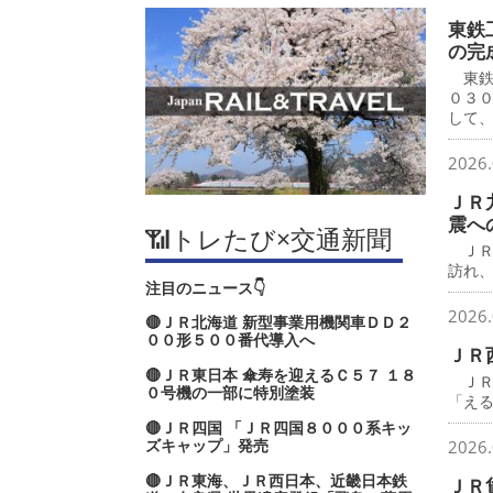
東鉄
の完
東鉄
０３
して
2026.
ＪＲ
震へ
📶トレたび×交通新聞
ＪＲ
訪れ
注目のニュース👇
2026.
🔴ＪＲ北海道 新型事業用機関車ＤＤ２
００形５００番代導入へ
ＪＲ
🔴ＪＲ東日本 傘寿を迎えるＣ５７ １８
ＪＲ
０号機の一部に特別塗装
「え
🔴ＪＲ四国 「ＪＲ四国８０００系キッ
ズキャップ」発売
2026.
🔴ＪＲ東海、ＪＲ西日本、近畿日本鉄
ＪＲ