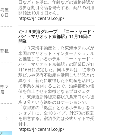
日など）を基に、年齢などの資格確認が
必要な割引商品を発売する。商品の利用
髙島屋
開始は10月１日から。
２８日
https://jr-central.co.jp/
👉ＪＲ東海グループ 「コートヤード・
バイ・マリオット京都駅」11月16日に
開業
ＪＲ東海不動産とＪＲ東海ホテルズが
本部担
米国のマリオット・インターナショナル
と推進しているホテル「コートヤード・
バイ・マリオット京都駅」の開業日が11
月16日に決定した。同ホテルは、従来の
駅ビルや保有不動産を活用した開発とは
異なり、新たに取得した不動産を活用し
て事業を展開することで、沿線都市の価
本部マ
値を向上させる象徴となるプロジェク
齋辰
ト。東海道新幹線京都駅八条東口から徒
歩３分という絶好のロケーションで、
「京都旅の『拠点』となるホテル」をコ
ンセプトに、全10タイプ、計270の客室
を用意する。宿泊予約は公式サイトで受
付中。
https://jr-central.co.jp/