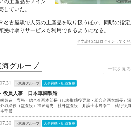
アの土産品をメイン
売していた。
名古屋駅で人気の土産品を取り扱うほか、同駅の指定
頭受け取りサービスも利用できるようになる。
全文読むにはログインしてくだ
R東海グループ
一覧を見る
07.31
JR東海グループ
人事異動・組織変更
・役員人事 日本車輌製造
車輌製造 専務・総合企画本部長（代表取締役専務・総合企画本部長）
社外取締役（監査役）福泉靖史 社外監査役 弁護士水野泰二 執行役
両本部管
07.30
JR東海グループ
人事異動・組織変更