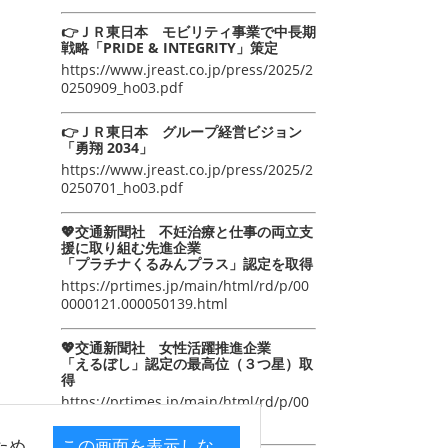
👉ＪＲ東日本 モビリティ事業で中長期
戦略「PRIDE & INTEGRITY」策定
https://www.jreast.co.jp/press/2025/2
0250909_ho03.pdf
👉ＪＲ東日本 グループ経営ビジョン
「勇翔 2034」
https://www.jreast.co.jp/press/2025/2
0250701_ho03.pdf
💖交通新聞社 不妊治療と仕事の両立支
援に取り組む先進企業
「プラチナくるみんプラス」認定を取得
https://prtimes.jp/main/html/rd/p/00
0000121.000050139.html
💖交通新聞社 女性活躍推進企業
「えるぼし」認定の最高位（３つ星）取
得
https://prtimes.jp/main/html/rd/p/00
0000105.000050139.html
ため
この画面を表示しな