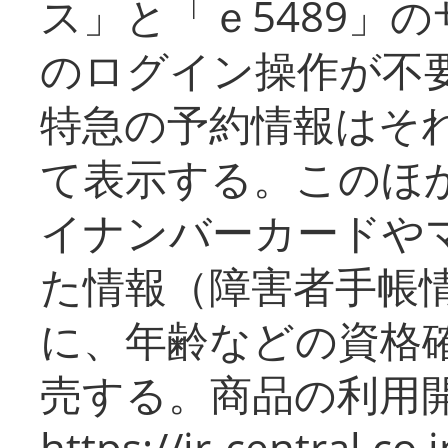
ス」と「ｅ5489」
のログイン操作が不
特急の予約情報はそ
て表示する。このほ
イナンバーカードや
た情報（障害者手帳
に、年齢などの資格
売する。商品の利用開
https://jr-central.co.j