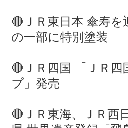
🔴ＪＲ東日本 傘寿
の一部に特別塗装
🔴ＪＲ四国 「ＪＲ
プ」発売
🔴ＪＲ東海、ＪＲ西