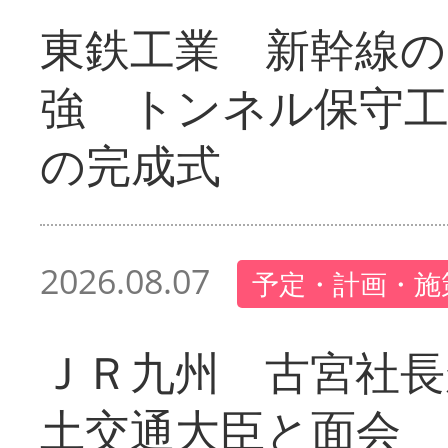
東鉄工業 新幹線の
強 トンネル保守工
の完成式
2026.08.07
予定・計画・施
ＪＲ九州 古宮社長
土交通大臣と面会 