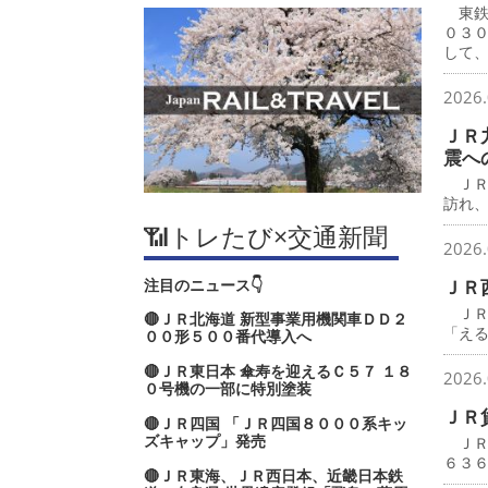
東鉄
０３
して
2026.
ＪＲ
震へ
ＪＲ
訪れ
📶トレたび×交通新聞
2026.
注目のニュース👇
ＪＲ
ＪＲ
🔴ＪＲ北海道 新型事業用機関車ＤＤ２
「え
００形５００番代導入へ
🔴ＪＲ東日本 傘寿を迎えるＣ５７ １８
2026.
０号機の一部に特別塗装
ＪＲ
🔴ＪＲ四国 「ＪＲ四国８０００系キッ
ズキャップ」発売
ＪＲ
６３
🔴ＪＲ東海、ＪＲ西日本、近畿日本鉄