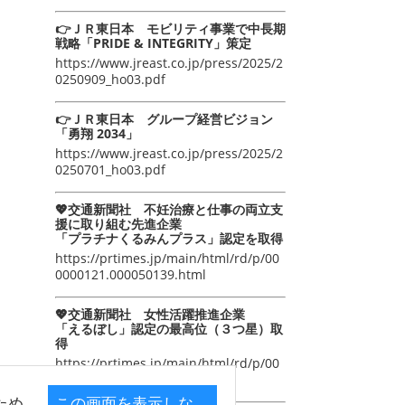
👉ＪＲ東日本 モビリティ事業で中長期
戦略「PRIDE & INTEGRITY」策定
https://www.jreast.co.jp/press/2025/2
0250909_ho03.pdf
👉ＪＲ東日本 グループ経営ビジョン
「勇翔 2034」
https://www.jreast.co.jp/press/2025/2
0250701_ho03.pdf
💖交通新聞社 不妊治療と仕事の両立支
援に取り組む先進企業
「プラチナくるみんプラス」認定を取得
https://prtimes.jp/main/html/rd/p/00
0000121.000050139.html
💖交通新聞社 女性活躍推進企業
「えるぼし」認定の最高位（３つ星）取
得
https://prtimes.jp/main/html/rd/p/00
0000105.000050139.html
ため
この画面を表示しな