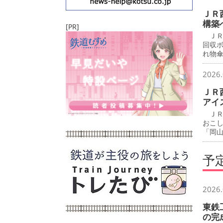
ＪＲ
構築
[PR]
ＪＲ
回収
れ物
2026.
ＪＲ
アイ
ＪＲ
おこ
「岡
予
2026.
東鉄
の完