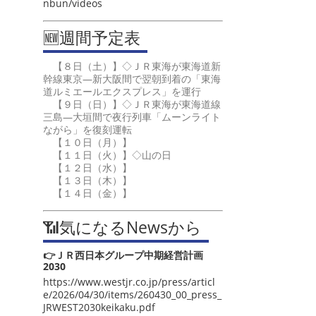
nbun/videos
🆕週間予定表
【８日（土）】◇ＪＲ東海が東海道新
幹線東京―新大阪間で翌朝到着の「東海
道ルミエールエクスプレス」を運行
【９日（日）】◇ＪＲ東海が東海道線
三島―大垣間で夜行列車「ムーンライト
ながら」を復刻運転
【１０日（月）】
【１１日（火）】◇山の日
【１２日（水）】
【１３日（木）】
【１４日（金）】
📶気になるNewsから
👉ＪＲ西日本グループ中期経営計画
2030
https://www.westjr.co.jp/press/articl
e/2026/04/30/items/260430_00_press_
JRWEST2030keikaku.pdf