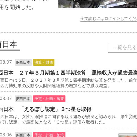
用を開始した。
全文読むにはログインしてくだ
西日本
一覧を見る
08.07
JR西日本
決算・財務
西日本 ２７年３月期第１四半期決算 運輸収入が過去最
西日本は５日、２０２７年３月期第１四半期連結決算を発表した。前
関西万博効果の反動や人財関連経費の増加などで減収減益。
08.07
JR西日本
予定・計画・施策
西日本 「えるぼし認定」３つ星を取得
西日本は、女性活躍推進に関する取り組みが優良と認められ、厚生労
るぼし認定」で最高位となる「３つ星」評価を取得した。
08.06
JR西日本
予定・計画・施策