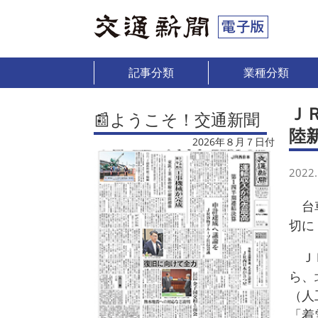
記事分類
業種分類
Ｊ
📰ようこそ！交通新聞
陸
2026年８月７日付
2022.
台車
切に
ＪＲ
ら、
（人
「着