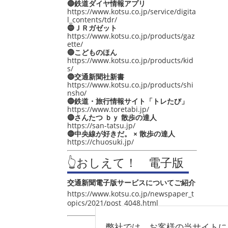
🔵鉄道ダイヤ情報アプリ
https://www.kotsu.co.jp/service/digita
l_contents/tdr/
🔵ＪＲガゼット
https://www.kotsu.co.jp/products/gaz
ette/
🔵こどものほん
https://www.kotsu.co.jp/products/kid
s/
🔵交通新聞社新書
https://www.kotsu.co.jp/products/shi
nsho/
🔵鉄道・旅行情報サイト「トレたび」
https://www.toretabi.jp/
🔵さんたつ ｂｙ 散歩の達人
https://san-tatsu.jp/
🔵中央線が好きだ。 × 散歩の達人
https://chuosuki.jp/
👆おしえて！ 電子版
交通新聞電子版サービスについてご紹介
https://www.kotsu.co.jp/newspaper_t
opics/2021/post_4048.html
弊社では、お客様の当サイトに