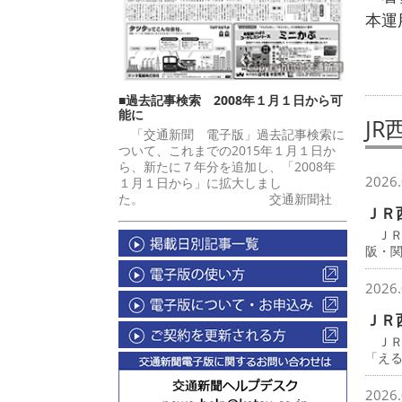
本運
■過去記事検索 2008年１月１日から可
能に
JR
「交通新聞 電子版」過去記事検索に
ついて、これまでの2015年１月１日か
ら、新たに７年分を追加し、「2008年
2026.
１月１日から」に拡大しまし
た。 交通新聞社
ＪＲ
ＪＲ
阪・
2026.
ＪＲ
ＪＲ
「え
2026.