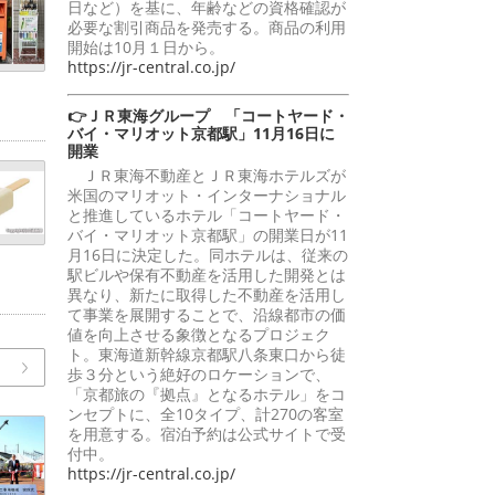
日など）を基に、年齢などの資格確認が
必要な割引商品を発売する。商品の利用
開始は10月１日から。
https://jr-central.co.jp/
👉ＪＲ東海グループ 「コートヤード・
バイ・マリオット京都駅」11月16日に
開業
ＪＲ東海不動産とＪＲ東海ホテルズが
米国のマリオット・インターナショナル
と推進しているホテル「コートヤード・
バイ・マリオット京都駅」の開業日が11
月16日に決定した。同ホテルは、従来の
駅ビルや保有不動産を活用した開発とは
異なり、新たに取得した不動産を活用し
て事業を展開することで、沿線都市の価
値を向上させる象徴となるプロジェク
ト。東海道新幹線京都駅八条東口から徒
歩３分という絶好のロケーションで、
「京都旅の『拠点』となるホテル」をコ
ンセプトに、全10タイプ、計270の客室
を用意する。宿泊予約は公式サイトで受
付中。
https://jr-central.co.jp/