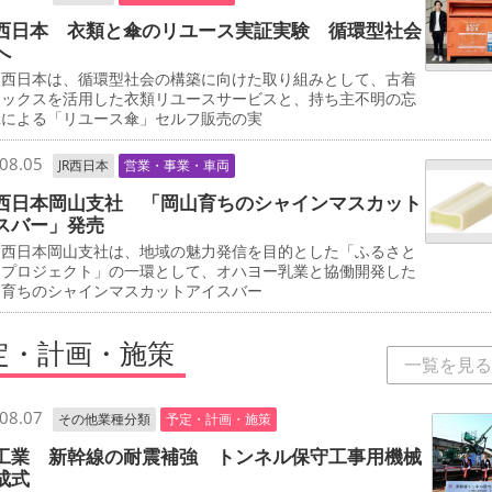
西日本 衣類と傘のリユース実証実験 循環型社会
へ
西日本は、循環型社会の構築に向けた取り組みとして、古着
ボックスを活用した衣類リユースサービスと、持ち主不明の忘
傘による「リユース傘」セルフ販売の実
08.05
JR西日本
営業・事業・車両
西日本岡山支社 「岡山育ちのシャインマスカット
スバー」発売
西日本岡山支社は、地域の魅力発信を目的とした「ふるさと
しプロジェクト」の一環として、オハヨー乳業と協働開発した
山育ちのシャインマスカットアイスバー
定・計画・施策
一覧を見る
08.07
その他業種分類
予定・計画・施策
工業 新幹線の耐震補強 トンネル保守工事用機械
成式