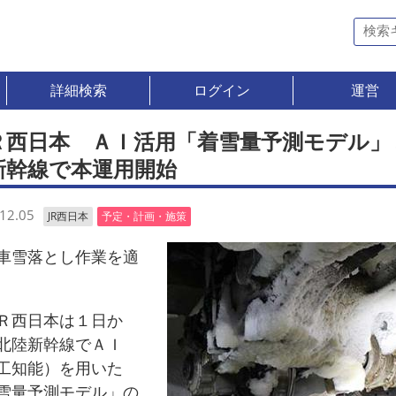
詳細検索
ログイン
運営
Ｒ西日本 ＡＩ活用「着雪量予測モデル」
新幹線で本運用開始
12.05
JR西日本
予定・計画・施策
雪落とし作業を適
西日本は１日か
北陸新幹線でＡＩ
工知能）を用いた
雪量予測モデル」の