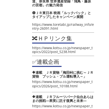
道、奈良県 世界遺産登録「飛鳥・藤原
の宮都」の魅力発信
🔴ＪＲ東日本 映画「ルックバック」と
タイアップしたキャンペーン展開
https://www.toretabi.jp/railway_info/e
ntry-26091.html
🔀ＨＰリンク集
https://www.kotsu.co.jp/newspaper_t
opics/2022/post_5238.html
✅連載企画
🔶連載 ＪＲ貨物「梅田峠に挑む～ＪＲ
貨物 プッシュ・プル運転導入～」
https://www.kotsu.co.jp/newspaper_t
opics/2026/post_10188.html
🔶連載 ＪＲフルーツパーク仙台あらは
まの挑戦―果実に託す復興と未来―
https://www.kotsu.co.jp/newspaper_t