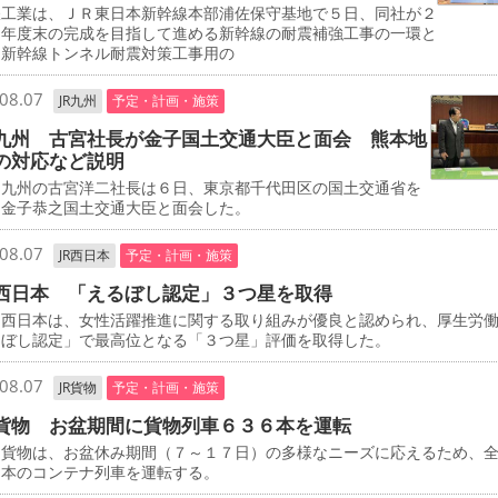
工業は、ＪＲ東日本新幹線本部浦佐保守基地で５日、同社が２
０年度末の完成を目指して進める新幹線の耐震補強工事の一環と
、新幹線トンネル耐震対策工事用の
08.07
JR九州
予定・計画・施策
九州 古宮社長が金子国土交通大臣と面会 熊本地
の対応など説明
九州の古宮洋二社長は６日、東京都千代田区の国土交通省を
、金子恭之国土交通大臣と面会した。
08.07
JR西日本
予定・計画・施策
西日本 「えるぼし認定」３つ星を取得
西日本は、女性活躍推進に関する取り組みが優良と認められ、厚生労
るぼし認定」で最高位となる「３つ星」評価を取得した。
08.07
JR貨物
予定・計画・施策
貨物 お盆期間に貨物列車６３６本を運転
貨物は、お盆休み期間（７～１７日）の多様なニーズに応えるため、
６本のコンテナ列車を運転する。