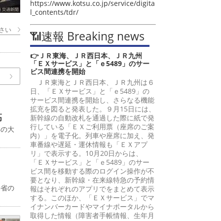
https://www.kotsu.co.jp/service/digita
l_contents/tdr/
さい
📶速報 Breaking news
👉ＪＲ東海、ＪＲ西日本、ＪＲ九州
「ＥＸサービス」と「ｅ5489」のサー
ビス間連携を開始
ＪＲ東海とＪＲ西日本、ＪＲ九州は６
日、「ＥＸサービス」と「ｅ5489」の
サービス間連携を開始し、さらなる機能
拡充を図ると発表した。９月15日には、
高
新幹線の自動改札を通過した際に紙で発
行している「ＥＸご利用票（座席のご案
年の大
内）」を電子化。列車や座席に加え、発
車番線や遅延・運休情報も「ＥＸアプ
リ」で表示する。10月20日からは、
「ＥＸサービス」と「ｅ5489」のサー
ビス間を移動する際のログイン操作が不
要となり、新幹線・在来線特急の予約情
働省の
報はそれぞれのアプリでをまとめて表示
する。このほか、「ＥＸサービス」でマ
イナンバーカードやマイナポータルから
取得した情報（障害者手帳情報、生年月