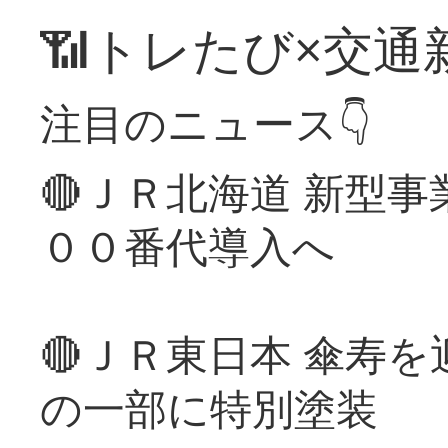
📶トレたび×交通
注目のニュース👇
🔴ＪＲ北海道 新型
００番代導入へ
🔴ＪＲ東日本 傘寿
の一部に特別塗装