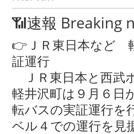
📶速報 Breaking 
👉ＪＲ東日本など 
証運行
ＪＲ東日本と西武ホ
軽井沢町は９月６日か
転バスの実証運行を
ベル４での運行を見