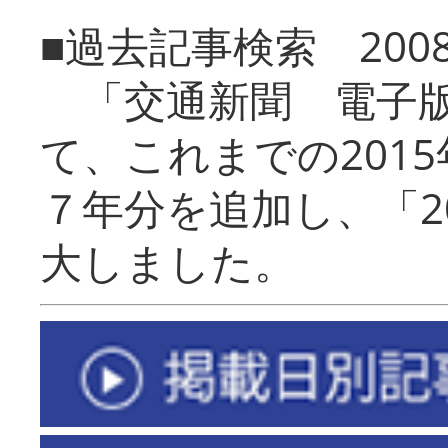
■過去記事検索 20
「交通新聞 電子版
て、これまでの201
７年分を追加し、「2
大しました