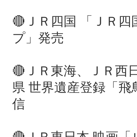
🔴ＪＲ四国 「ＪＲ
プ」発売
🔴ＪＲ東海、ＪＲ西
県 世界遺産登録「飛
信
🔴ＪＲ東日本 映画