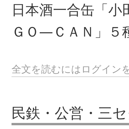
日本酒一合缶「小
ＧＯ―ＣＡＮ」５
全文を読むにはログイン
民鉄・公営・三セ