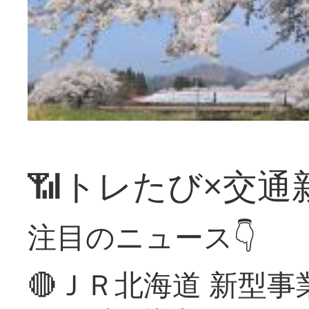
📶トレたび×交通
注目のニュース👇
🔴ＪＲ北海道 新型