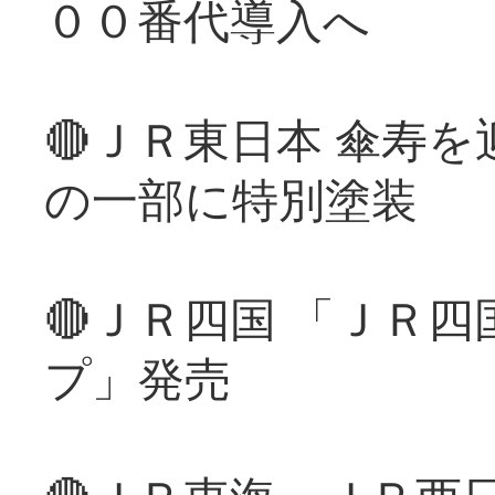
００番代導入へ
🔴ＪＲ東日本 傘寿
の一部に特別塗装
🔴ＪＲ四国 「ＪＲ
プ」発売