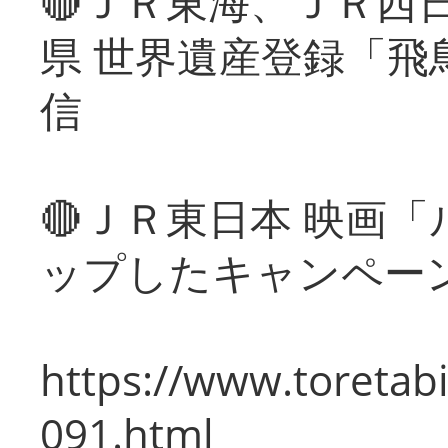
🔴ＪＲ東海、ＪＲ西
県 世界遺産登録「飛
信
🔴ＪＲ東日本 映画
ップしたキャンペー
https://www.toretabi
091.html