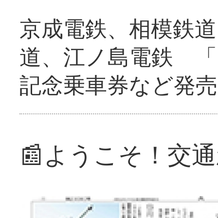
京成電鉄、相模鉄道
道、江ノ島電鉄 「
記念乗車券など発売
📰ようこそ！交