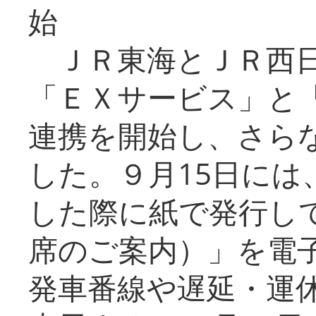
始
ＪＲ東海とＪＲ西日
「ＥＸサービス」と「
連携を開始し、さら
した。９月15日には
した際に紙で発行し
席のご案内）」を電
発車番線や遅延・運