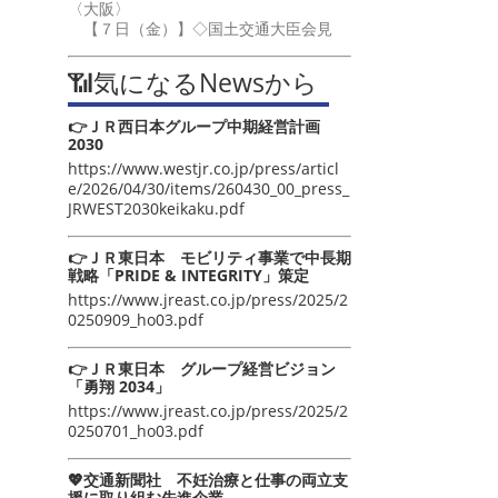
〈大阪〉
【７日（金）】◇国土交通大臣会見
📶気になるNewsから
👉ＪＲ西日本グループ中期経営計画
2030
https://www.westjr.co.jp/press/articl
e/2026/04/30/items/260430_00_press_
JRWEST2030keikaku.pdf
👉ＪＲ東日本 モビリティ事業で中長期
戦略「PRIDE & INTEGRITY」策定
https://www.jreast.co.jp/press/2025/2
0250909_ho03.pdf
👉ＪＲ東日本 グループ経営ビジョン
「勇翔 2034」
https://www.jreast.co.jp/press/2025/2
0250701_ho03.pdf
💖交通新聞社 不妊治療と仕事の両立支
援に取り組む先進企業