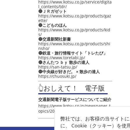
https://www.kotsu.co.jp/service/digita
l_contents/tdr/
🔵ＪＲガゼット
https://www.kotsu.co.jp/products/gaz
ette/
🔵こどものほん
https://www.kotsu.co.jp/products/kid
s/
🔵交通新聞社新書
https://www.kotsu.co.jp/products/shi
nsho/
🔵鉄道・旅行情報サイト「トレたび」
https://www.toretabi.jp/
🔵さんたつ ｂｙ 散歩の達人
https://san-tatsu.jp/
🔵中央線が好きだ。 × 散歩の達人
https://chuosuki.jp/
👆おしえて！ 電子版
交通新聞電子版サービスについてご紹介
https://www.kotsu.co.jp/newspaper_t
opics/2021/post_4048.html
弊社では、お客様の当サイトに
に、 Cookie（クッキー）を