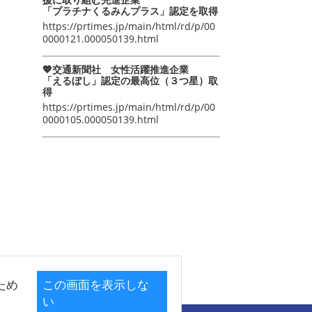
「プラチナくるみんプラス」認定を取得
https://prtimes.jp/main/html/rd/p/00
0000121.000050139.html
💖交通新聞社 女性活躍推進企業
「えるぼし」認定の最高位（３つ星）取
得
https://prtimes.jp/main/html/rd/p/00
0000105.000050139.html
ため
この画面を表示しな
い