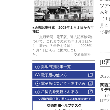
ツア
来年
（１
月４
■過去記事検索 2008年１月１日から可
能に
で指
「交通新聞 電子版」過去記事検索に
ついて、これまでの2015年１月１日か
ら、新たに７年分を追加し、「2008年
１月１日から」に拡大しまし
た。 交通新聞社
J
2026.
関西
＆デ
ＪＲ
日本