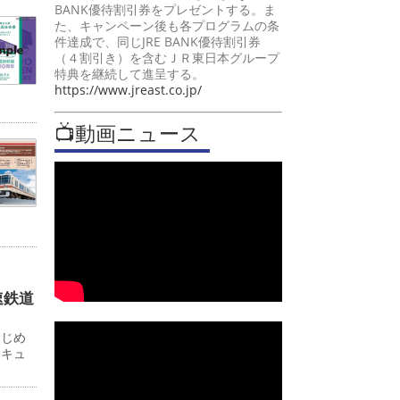
BANK優待割引券をプレゼントする。ま
た、キャンペーン後も各プログラムの条
件達成で、同じJRE BANK優待割引券
（４割引き）を含むＪＲ東日本グループ
特典を継続して進呈する。
https://www.jreast.co.jp/
📺動画ニュース
速鉄道
はじめ
ンキュ