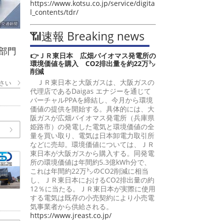
https://www.kotsu.co.jp/service/digita
l_contents/tdr/
📶速報 Breaking news
部門
👉ＪＲ東日本 広畑バイオマス発電所の
環境価値を購入 CO2排出量を約22万㌧
削減
ＪＲ東日本と大阪ガスは、大阪ガスの
さい
代理店であるDaigas エナジーを通じて
バーチャルPPAを締結し、今月から環境
価値の提供を開始する。具体的には、大
阪ガスが広畑バイオマス発電所（兵庫県
姫路市）の発電した電気と環境価値の全
量を買い取り、電気は日本卸電力取引所
などに売却。環境価値については、ＪＲ
東日本が大阪ガスから購入する。同発電
所の環境価値は年間約5.3億kWh分で、
これは年間約22万㌧のCO2削減に相当
し、ＪＲ東日本におけるCO2排出量の約
12％に当たる。ＪＲ東日本が実際に使用
する電気は既存の小売契約により小売電
気事業者から供給される。
https://www.jreast.co.jp/