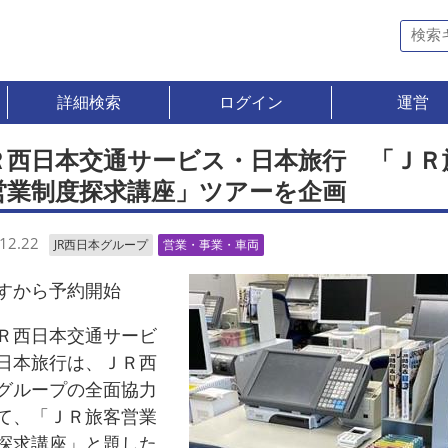
詳細検索
ログイン
運営
Ｒ西日本交通サービス・日本旅行 「ＪＲ
営業制度探求講座」ツアーを企画
12.22
JR西日本グループ
営業・事業・車両
から予約開始
西日本交通サービ
日本旅行は、ＪＲ西
グループの全面協力
て、「ＪＲ旅客営業
探求講座」と題した