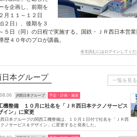
ーを企画し、前期を
２月１１～１２日
泊２日）、後期を３
～５日（同）の日程で実施する。国鉄・ＪＲ西日本営業
導歴４０年のプロが講義。
全文読むにはログインしてくだ
R西日本グループ
一覧を見る
08.06
JR西日本グループ
予定・計画・施策
工機整備 １０月に社名を「ＪＲ西日本テクノサービス
ザイン」に変更
西日本グループの関西工機整備は、１０月１日付で社名を「ＪＲ西
テクノサービス＆デザイン」に変更すると発表した。