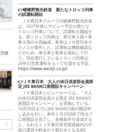
👉嵯峨野観光鉄道 新たなトロッコ列車
の試運転開始
ＪＲ西日本グループの嵯峨野観光鉄道
は、2027年春にデビュー予定の新たな
トロッコ列車について、試運転を開始す
る。新トロッコ列車は、牽引車２両＋客
車４両の６両編成。客車はＪＲ西日本テ
クノスが製作した。試運転は機能確認な
どのため、牽引車と客車を連結して行
就労移
う。現在運行しているトロッコ列車は、
26年の営業運転をもって引退する予定。
https://www.westjr.co.jp/
👉ＪＲ東日本 大人の休日倶楽部会員限
定 JRE BANK口座開設キャンペーン
ＪＲ東日本とビューカードは、「大人
の休日倶楽部会員さま限定 JRE BANK口
座開設キャンペーン」を実施している。
10月30日までにJRE BANK口座の開設申
し込みを行い、来年１月29日終了時点で
口座開設を完了し、各種条件を達成する
と、もれなくＪＲ東日本営業路線内の片
道の運賃や料金が４割引きとなるJRE