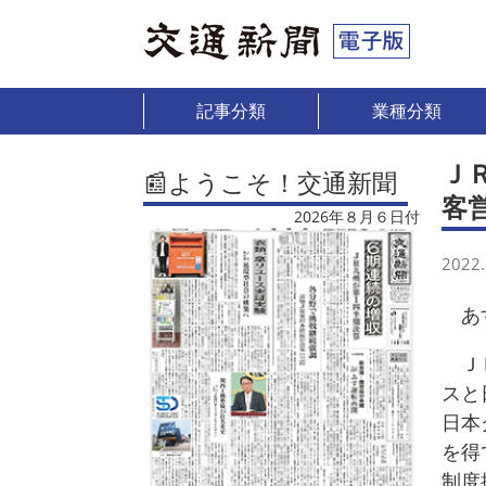
記事分類
業種分類
Ｊ
📰ようこそ！交通新聞
客
2026年８月６日付
2022.
あす
ＪＲ
スと
日本
を得
制度