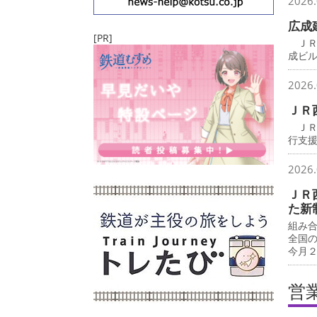
2026.
広成
[PR]
ＪＲ
成ビ
2026.
ＪＲ
ＪＲ
行支
2026.
ＪＲ
た新
組み
全国
今月
営