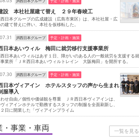
08.03
JR西日本グループ
予定・計画・施策
建設 本社社屋建て替え ２９年春竣工
西日本グループの広成建設（広島市東区）は、本社社屋・広
ルの建て替えに伴い、本社を仮移転した。
07.31
JR西日本グループ
予定・計画・施策
西日本あいウィル 梅田に就労移行支援事業所
西日本あいウィルはあす１日、障がいのある人の一般就労を支援する
援事業所「ＪＲ西日本あいウィルトレイン 大阪梅田」を開所する。
07.30
JR西日本グループ
予定・計画・施策
西日本ヴィアイン ホテルスタッフの声から生まれ
制服導入
合わせ自由／個性や価値観を尊重 ＪＲ西日本ヴィアインは、
のヴィアインホテルで勤務するスタッフの制服を全面刷新し、
２２日に開業した「ヴィアインプライム
業・事業・車両
一覧を見る