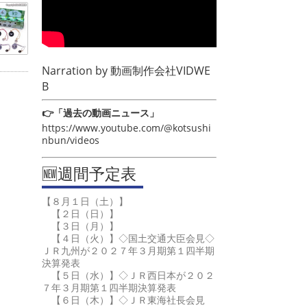
Narration by
動画制作会社VIDWE
B
👉「過去の動画ニュース」
https://www.youtube.com/@kotsushi
nbun/videos
🆕週間予定表
【８月１日（土）】
【２日（日）】
【３日（月）】
【４日（火）】◇国土交通大臣会見◇
ＪＲ九州が２０２７年３月期第１四半期
決算発表
【５日（水）】◇ＪＲ西日本が２０２
７年３月期第１四半期決算発表
【６日（木）】◇ＪＲ東海社長会見