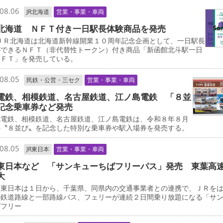
08.06
JR北海道
営業・事業・車両
北海道 ＮＦＴ付き一日駅長体験商品を発売
ＪＲ北海道は北海道新幹線開業１０周年記念企画として、一日駅長
ができるＮＦＴ（非代替性トークン）付き商品「新函館北斗駅一日
ＮＦＴ」を発売している。
08.05
民鉄・公営・三セク
営業・事業・車両
電鉄、相模鉄道、名古屋鉄道、江ノ島電鉄 「８並
記念乗車券など発売
電鉄、相模鉄道、名古屋鉄道、江ノ島電鉄は、令和８年８月
の〝８並び〟を記念した特別な乗車券や駅入場券を発売する。
08.05
JR東日本
営業・事業・車両
東日本など 「サンキューちばフリーパス」発売 東葉高
大
東日本は１日から、千葉県、同県内の交通事業者との連携で、ＪＲを
の鉄道路線と一部路線バス、フェリーが連続２日間乗り放題になる「サ
ばフリー