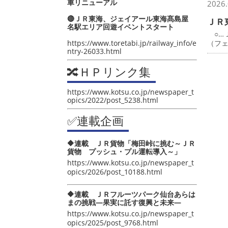
車リニューアル
2026.
🔴ＪＲ東海、ジェイアール東海髙島屋
ＪＲ
名駅エリア回遊イベントスタート
○…
https://www.toretabi.jp/railway_info/e
（フ
ntry-26033.html
🔀ＨＰリンク集
https://www.kotsu.co.jp/newspaper_t
opics/2022/post_5238.html
✅連載企画
🔶連載 ＪＲ貨物「梅田峠に挑む～ＪＲ
貨物 プッシュ・プル運転導入～」
https://www.kotsu.co.jp/newspaper_t
opics/2026/post_10188.html
🔶連載 ＪＲフルーツパーク仙台あらは
まの挑戦―果実に託す復興と未来―
https://www.kotsu.co.jp/newspaper_t
opics/2025/post_9768.html