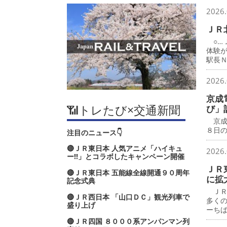
2026.
ＪＲ
○…
体験
駅長
2026.
京成
📶トレたび×交通新聞
び」
京成
８日
注目のニュース👇
🔴ＪＲ東日本 人気アニメ「ハイキュ
2026.
ー‼」とコラボしたキャンペーン開催
ＪＲ
🔴ＪＲ東日本 五能線全線開通９０周年
に拡
記念式典
ＪＲ
🔴ＪＲ西日本 「山口ＤＣ」観光列車で
多く
盛り上げ
ーち
🔴ＪＲ四国 ８０００系アンパンマン列