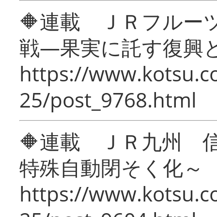
🔶連載 ＪＲフルー
戦―果実に託す復興
https://www.kotsu.c
25/post_9768.html
🔶連載 ＪＲ九州 
特殊自動閉そく化～
https://www.kotsu.c