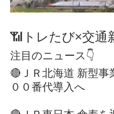
📶トレたび×交通
注目のニュース👇
🔴ＪＲ北海道 新型
００番代導入へ
🔴ＪＲ東日本 傘寿