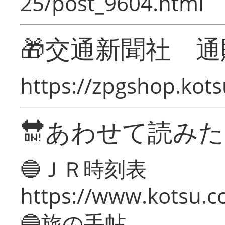
25/post_9604.html
🎁交通新聞社 通
https://zpgshop.kots
🔛あわせて読み
🔵ＪＲ時刻表
https://www.kotsu.co
🔵旅の手帖