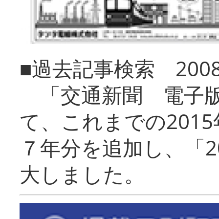
■過去記事検索 20
「交通新聞 電子版
て、これまでの201
７年分を追加し、「2
大しました