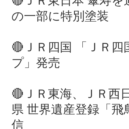
の一部に特別塗装
🔴ＪＲ四国 「ＪＲ
プ」発売
🔴ＪＲ東海、ＪＲ西
県 世界遺産登録「飛
信