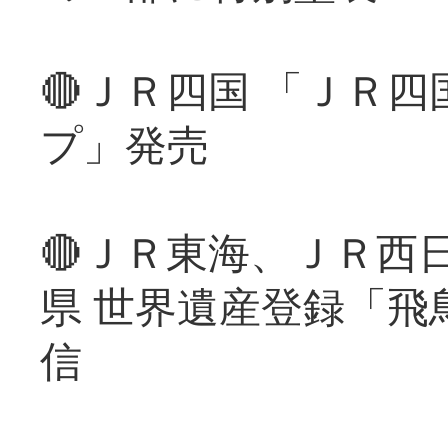
🔴ＪＲ四国 「ＪＲ
プ」発売
🔴ＪＲ東海、ＪＲ西
県 世界遺産登録「飛
信