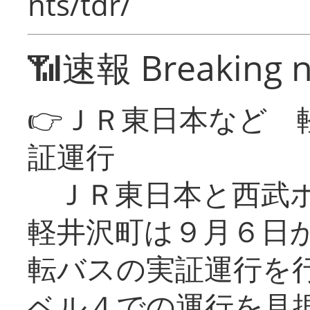
nts/tdr/
📶速報 Breaking 
👉ＪＲ東日本など 
証運行
ＪＲ東日本と西武ホ
軽井沢町は９月６日か
転バスの実証運行を
ベル４での運行を見