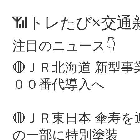
📶トレたび×交通
注目のニュース👇
🔴ＪＲ北海道 新型
００番代導入へ
🔴ＪＲ東日本 傘寿
の一部に特別塗装