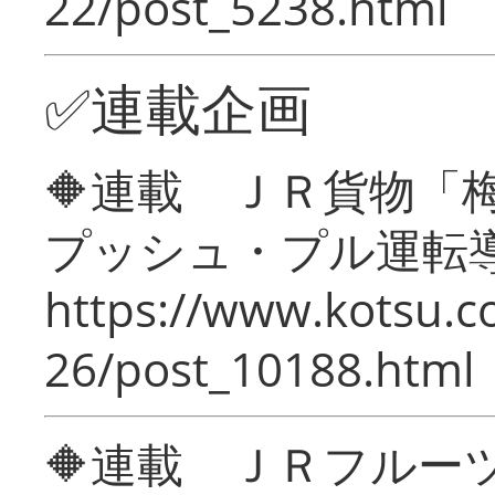
22/post_5238.html
✅連載企画
🔶連載 ＪＲ貨物
プッシュ・プル運転
https://www.kotsu.c
26/post_10188.html
🔶連載 ＪＲフルー