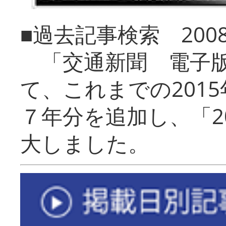
■過去記事検索 20
「交通新聞 電子版
て、これまでの201
７年分を追加し、「2
大しました