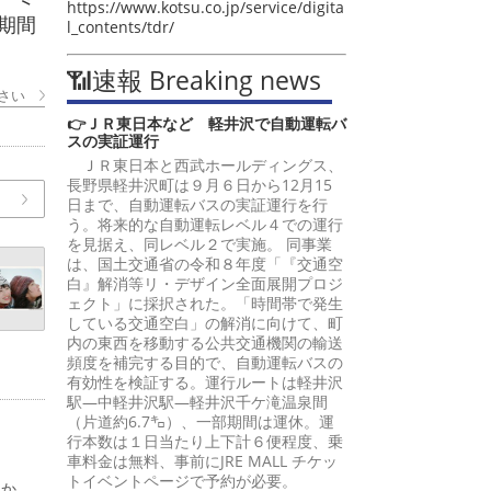
https://www.kotsu.co.jp/service/digita
期間
l_contents/tdr/
📶速報 Breaking news
さい
👉ＪＲ東日本など 軽井沢で自動運転バ
スの実証運行
ＪＲ東日本と西武ホールディングス、
長野県軽井沢町は９月６日から12月15
日まで、自動運転バスの実証運行を行
う。将来的な自動運転レベル４での運行
を見据え、同レベル２で実施。 同事業
は、国土交通省の令和８年度「『交通空
白』解消等リ・デザイン全面展開プロジ
ェクト」に採択された。「時間帯で発生
している交通空白」の解消に向けて、町
内の東西を移動する公共交通機関の輸送
頻度を補完する目的で、自動運転バスの
有効性を検証する。運行ルートは軽井沢
駅―中軽井沢駅―軽井沢千ケ滝温泉間
（片道約6.7㌔）、一部期間は運休。運
行本数は１日当たり上下計６便程度、乗
車料金は無料、事前にJRE MALL チケッ
トイベントページで予約が必要。
日か