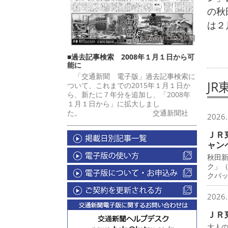
の秋
は２
■過去記事検索 2008年１月１日から可
能に
「交通新聞 電子版」過去記事検索に
JR
ついて、これまでの2015年１月１日か
ら、新たに７年分を追加し、「2008年
１月１日から」に拡大しまし
た。 交通新聞社
2026.
ＪＲ
ャン
秋田
ク」
クバ
2026.
ＪＲ
大人