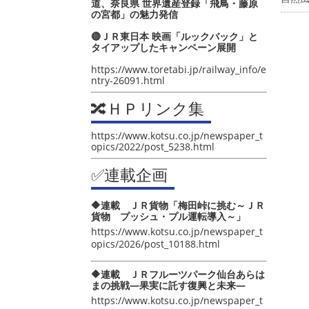
道、奈良県 世界遺産登録「飛鳥・藤原
の宮都」の魅力発信
🔴ＪＲ東日本 映画「ルックバック」と
タイアップしたキャンペーン展開
https://www.toretabi.jp/railway_info/e
ntry-26091.html
🔀ＨＰリンク集
https://www.kotsu.co.jp/newspaper_t
opics/2022/post_5238.html
✅連載企画
🔶連載 ＪＲ貨物「梅田峠に挑む～ＪＲ
貨物 プッシュ・プル運転導入～」
https://www.kotsu.co.jp/newspaper_t
opics/2026/post_10188.html
🔶連載 ＪＲフルーツパーク仙台あらは
まの挑戦―果実に託す復興と未来―
https://www.kotsu.co.jp/newspaper_t