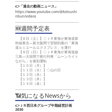
👉「過去の動画ニュース」
https://www.youtube.com/@kotsushi
nbun/videos
🆕週間予定表
【８日（土）】◇ＪＲ東海が東海道新
幹線東京―新大阪間で翌朝到着の「東海
道ルミエールエクスプレス」を運行
【９日（日）】◇ＪＲ東海が東海道線
三島―大垣間で夜行列車「ムーンライト
ながら」を復刻運転
【１０日（月）】
【１１日（火）】◇山の日
【１２日（水）】
【１３日（木）】
【１４日（金）】
📶気になるNewsから
👉ＪＲ西日本グループ中期経営計画
2030