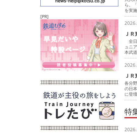
ら、
を実
[PR]
2026.
ＪＲ
全日
ュニ
本武
2026.
ＪＲ
各分
の日
に登
特
2026.