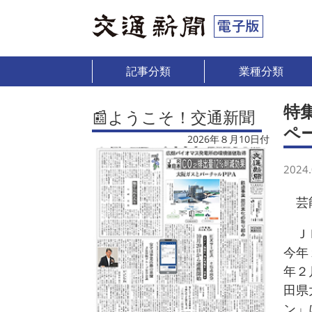
記事分類
業種分類
特
📰ようこそ！交通新聞
ペ
2026年８月10日付
2024.
芸能
ＪＲ
今年
年２
田県
ン」