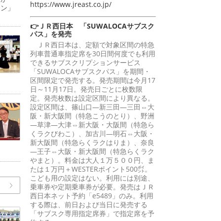
https://www.jreast.co.jp/
ーン」
👉ＪＲ西日本 「SUWALOCAサブスク
パス」を発売
ＪＲ西日本は、定額で対象区間の特急
列車普通車指定席を30日間何度でも利用
できるサブスクリプションサービス
「SUWALOCAサブスクパス」を期間・
区間限定で発売する。発売期間は今月17
日～11月17日。発売日ごとに枚数限
定。発売枚数は設定区間により異なる。
設定区間は、篠山口―新三田―三田⇔大
阪・新大阪間（特急こうのとり）、野洲
―草津―大津⇔新大阪・大阪間（特急ら
くラクびわこ）、加古川―明石⇔大阪・
新大阪間（特急らくラクはりま）、奈良
―王子⇔大阪・新大阪間（特急らくラク
やまと）。料金は大人１万５００円、ま
たは１万円＋WESTERポイント500㌽。
こども用の設定はない。利用には別途、
乗車券や定期乗車券が必要。発売はＪＲ
西日本ネット予約「e5489」のみ。利用
する際は、前日および当日に発売する
「サブスク専用指定席券」で指定席を予