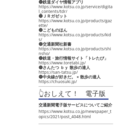
🔵鉄道ダイヤ情報アプリ
https://www.kotsu.co.jp/service/digita
l_contents/tdr/
🔵ＪＲガゼット
https://www.kotsu.co.jp/products/gaz
ette/
🔵こどものほん
https://www.kotsu.co.jp/products/kid
s/
🔵交通新聞社新書
https://www.kotsu.co.jp/products/shi
nsho/
🔵鉄道・旅行情報サイト「トレたび」
https://www.toretabi.jp/
🔵さんたつ ｂｙ 散歩の達人
https://san-tatsu.jp/
🔵中央線が好きだ。 × 散歩の達人
https://chuosuki.jp/
👆おしえて！ 電子版
交通新聞電子版サービスについてご紹介
https://www.kotsu.co.jp/newspaper_t
opics/2021/post_4048.html