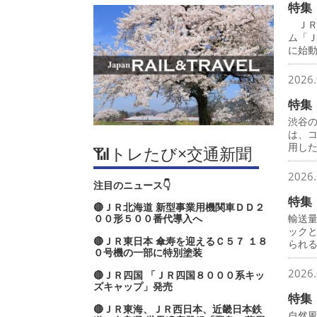
特集
ＪＲ
ム「
に始
2026.
特集
渋谷
は、
用し
📶トレたび×交通新聞
2026.
注目のニュース👇
特集
🔴ＪＲ北海道 新型事業用機関車ＤＤ２
００形５００番代導入へ
輸送
ック
🔴ＪＲ東日本 傘寿を迎えるＣ５７ １８
られ
０号機の一部に特別塗装
2026.
🔴ＪＲ四国 「ＪＲ四国８０００系キッ
ズキャップ」発売
特集
🔴ＪＲ東海、ＪＲ西日本、近畿日本鉄
自然