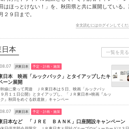
田はほっとけない！」を、秋田県と共に展開している。
月２９日まで。
全文読むにはログインしてくだ
東日本
一覧を見る
08.07
JR東日本
予定・計画・施策
東日本 映画「ルックバック」とタイアップしたキ
ペーン展開
新幹線に乗って周遊 ＪＲ東日本は５日、映画「ルックバッ
（９月１１日公開）とタイアップし、「ＪＲ東日本×映画『ルッ
ック』秋田をめぐる鉄道旅」キャンペー
08.07
JR東日本
予定・計画・施策
東日本など 「ＪＲＥ ＢＡＮＫ」口座開設キャンペーン
の休日倶楽部会員限定 ＪＲ東日本と同社グループのビューカードは３