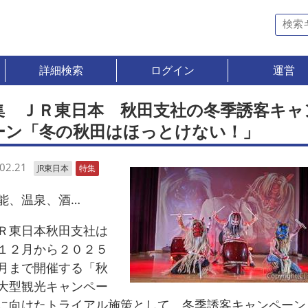
詳細検索
ログイン
運営
集 ＪＲ東日本 秋田支社の冬季誘客キャ
ーン「冬の秋田はほっとけない！」
02.21
JR東日本
特集
、温泉、酒…
東日本秋田支社は
１２月から２０２５
月まで開催する「秋
大型観光キャンペー
に向けたトライアル施策として、冬季誘客キャンペーン