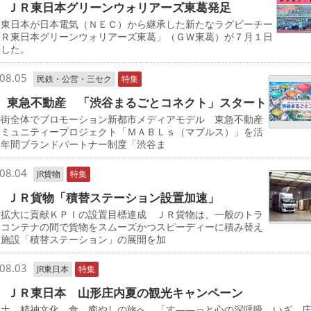
 ＪＲ東日本グリーンウォリアーズ東葛発足
東日本が日本電気（ＮＥＣ）から継承した新たなラグビーチー
ＪＲ東日本グリーンウォリアーズ東葛」（ＧＷ東葛）が７月１日
動した。
08.05
民鉄・公営・三セク
特集
 東急不動産 「渋谷まるごとコネクト」スタート
の街全体でプロモーション新都市メディアモデル 東急不動産
コミュニティープロジェクト「ＭＡＢＬｓ（マブルス）」を活
た年間ブランドパートナー制度「渋谷ま
08.04
JR貨物
特集
 ＪＲ貨物「積替ステーション設置加速」
量拡大に貢献ＫＰＩの設置目標達成 ＪＲ貨物は、一般のトラ
とコンテナの間で貨物をスムーズかつスピーディーに積み替え
る施設「積替ステーション」の展開を加
08.03
JR東日本
特集
 ＪＲ東日本 山形庄内夏の観光キャンペーン
風土 精神文化 食 癒やしの旅へ 「す――っと心の深呼吸。いざ、