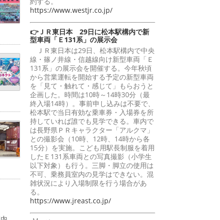
約する。
https://www.westjr.co.jp/
👉ＪＲ東日本 29日に松本駅構内で新
型車両「Ｅ131系」の展示会
ＪＲ東日本は29日、松本駅構内で中央
線・篠ノ井線・信越線向け新型車両「Ｅ
131系」の展示会を開催する。今年秋頃
から営業運転を開始する予定の新型車両
を「見て・触れて・感じて」もらおうと
企画した。時間は10時～14時30分（最
終入場14時）。事前申し込みは不要で、
松本駅で当日有効な乗車券・入場券を所
持していれば誰でも見学できる。車内で
は長野県ＰＲキャラクター「アルクマ」
との撮影会（10時、12時、14時から各
15分）を実施。こども用駅長制服を着用
したＥ131系車両との写真撮影（小学生
以下対象）も行う。三脚・脚立の使用は
不可、乗務員室内の見学はできない。混
雑状況により入場制限を行う場合があ
る。
https://www.jreast.co.jp/
庄内。