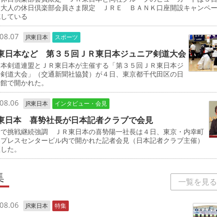
「大人の休日倶楽部会員さま限定 ＪＲＥ ＢＡＮＫ口座開設キャンペ
施している
08.07
JR東日本
スポーツ
東日本など 第３５回ＪＲ東日本ジュニア剣道大会
本剣道連盟とＪＲ東日本が主催する「第３５回ＪＲ東日本ジ
ア剣道大会」（交通新聞社協賛）が４日、東京都千代田区の日
道館で開かれた。
08.06
JR東日本
インタビュー・会見
東日本 喜㔟社長が日本記者クラブで会見
野で挑戦継続強調 ＪＲ東日本の喜㔟陽一社長は４日、東京・内幸町
本プレスセンタービル内で開かれた記者会見（日本記者クラブ主催）
壇した。
集
一覧を見る
08.06
JR東日本
特集