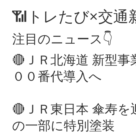
📶トレたび×交通
注目のニュース👇
🔴ＪＲ北海道 新型
００番代導入へ
🔴ＪＲ東日本 傘寿
の一部に特別塗装