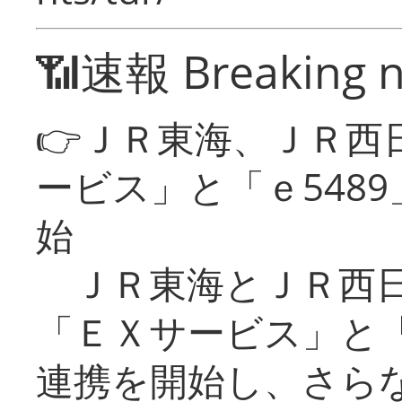
📶速報 Breaking 
👉ＪＲ東海、ＪＲ西
ービス」と「ｅ548
始
ＪＲ東海とＪＲ西日
「ＥＸサービス」と「
連携を開始し、さら