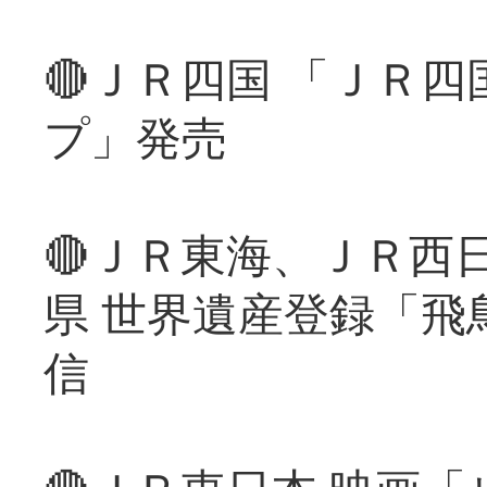
🔴ＪＲ四国 「ＪＲ
プ」発売
🔴ＪＲ東海、ＪＲ西
県 世界遺産登録「飛
信