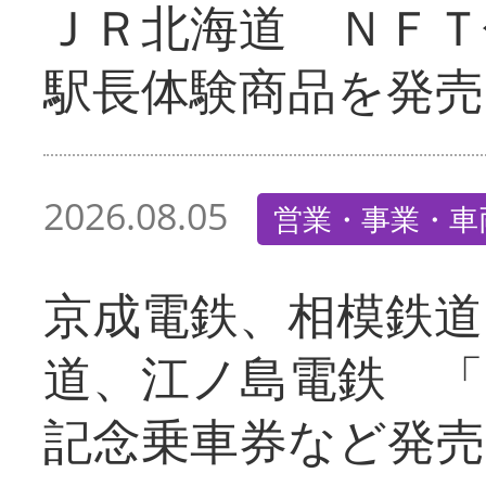
ＪＲ北海道 ＮＦＴ
駅長体験商品を発売
2026.08.05
営業・事業・車
京成電鉄、相模鉄道
道、江ノ島電鉄 「
記念乗車券など発売