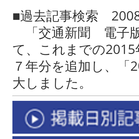
■過去記事検索 20
「交通新聞 電子版
て、これまでの201
７年分を追加し、「2
大しました