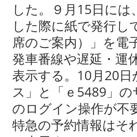
した。９月15日には
した際に紙で発行し
席のご案内）」を電
発車番線や遅延・運
表示する。10月20
ス」と「ｅ5489」
のログイン操作が不
特急の予約情報はそ