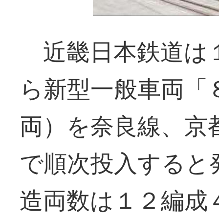
近畿日本鉄道は１
ら新型一般車両「
両）を奈良線、京
で順次投入すると
造両数は１２編成