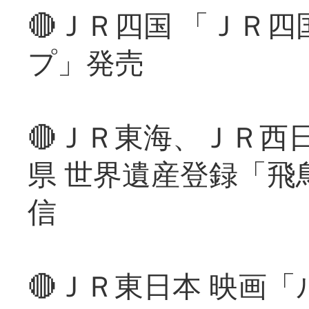
🔴ＪＲ四国 「ＪＲ
プ」発売
🔴ＪＲ東海、ＪＲ西
県 世界遺産登録「飛
信
🔴ＪＲ東日本 映画