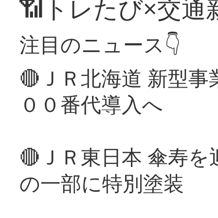
📶トレたび×交通
注目のニュース👇
🔴ＪＲ北海道 新型
００番代導入へ
🔴ＪＲ東日本 傘寿
の一部に特別塗装