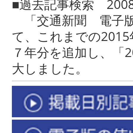
■過去記事検索 20
「交通新聞 電子版
て、これまでの201
７年分を追加し、「2
大しました