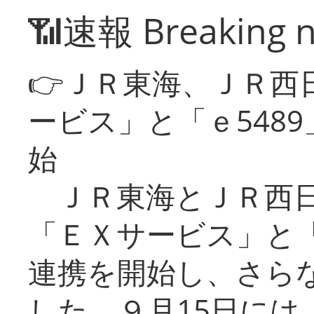
📶速報 Breaking 
👉ＪＲ東海、ＪＲ西
ービス」と「ｅ548
始
ＪＲ東海とＪＲ西日
「ＥＸサービス」と「
連携を開始し、さら
した。９月15日には