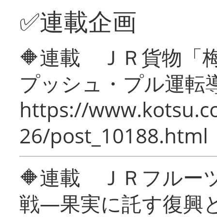
✅連載企画
🔶連載 ＪＲ貨物
プッシュ・プル運転
https://www.kotsu.c
26/post_10188.html
🔶連載 ＪＲフルー
戦―果実に託す復興