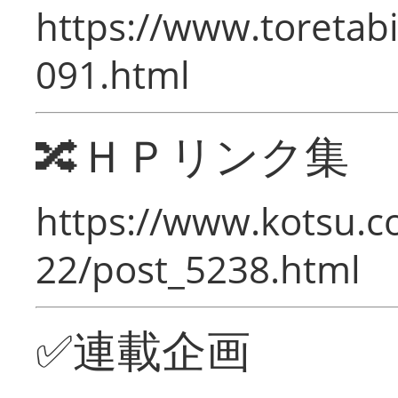
https://www.toretabi
091.html
🔀ＨＰリンク集
https://www.kotsu.c
22/post_5238.html
✅連載企画