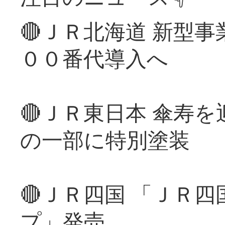
🔴ＪＲ北海道 新型
００番代導入へ
🔴ＪＲ東日本 傘寿
の一部に特別塗装
🔴ＪＲ四国 「ＪＲ
プ」発売