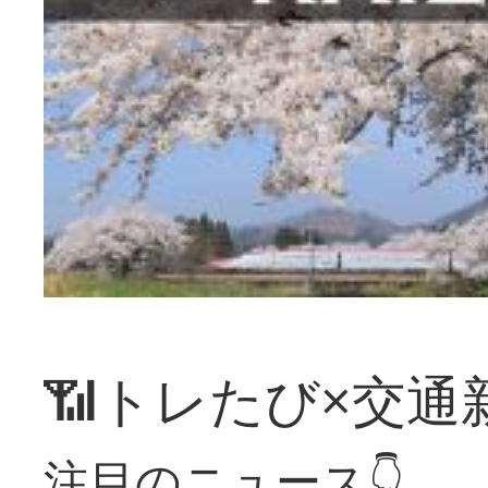
📶トレたび×交通
注目のニュース👇