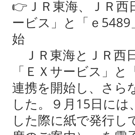
👉ＪＲ東海、ＪＲ西
ービス」と「ｅ548
始
ＪＲ東海とＪＲ西日
「ＥＸサービス」と「
連携を開始し、さら
した。９月15日には
した際に紙で発行し