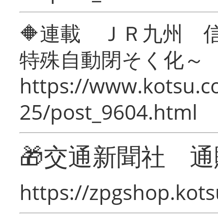
🔶連載 ＪＲ九州 
特殊自動閉そく化～
https://www.kotsu.c
25/post_9604.html
🎁交通新聞社 通
https://zpgshop.kots