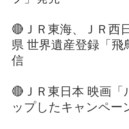
🔴ＪＲ東海、ＪＲ西
県 世界遺産登録「飛
信
🔴ＪＲ東日本 映画
ップしたキャンペー