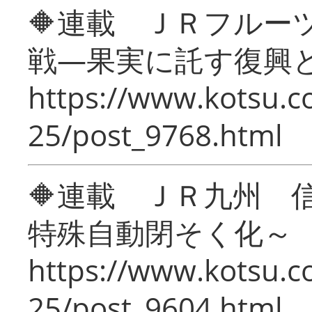
🔶連載 ＪＲフルー
戦―果実に託す復興
https://www.kotsu.c
25/post_9768.html
🔶連載 ＪＲ九州 
特殊自動閉そく化～
https://www.kotsu.c
25/post_9604.html