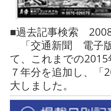
■過去記事検索 20
「交通新聞 電子版
て、これまでの201
７年分を追加し、「2
大しました