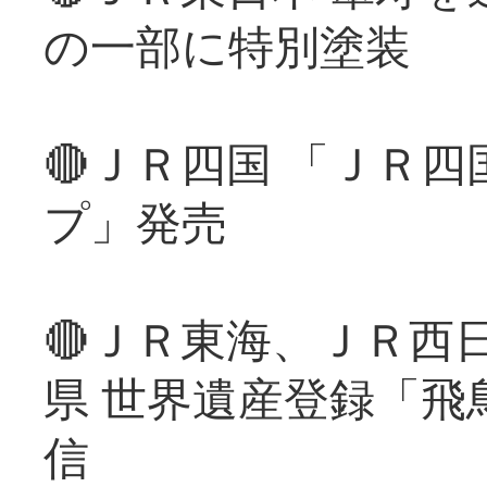
の一部に特別塗装
🔴ＪＲ四国 「ＪＲ
プ」発売
🔴ＪＲ東海、ＪＲ西
県 世界遺産登録「飛
信