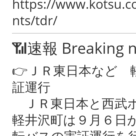
https://www.kotsu.co
nts/tdr/
📶速報 Breaking 
👉ＪＲ東日本など 
証運行
ＪＲ東日本と西武ホ
軽井沢町は９月６日か
転バスの実証運行を