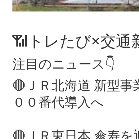
📶トレたび×交通
注目のニュース👇
🔴ＪＲ北海道 新型
００番代導入へ
🔴ＪＲ東日本 傘寿