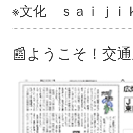
※文化 ｓａｉｊｉ
📰ようこそ！交