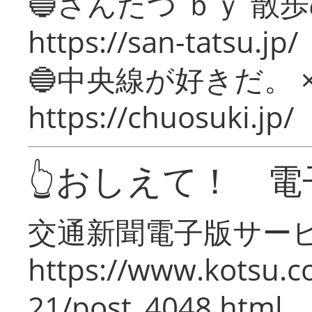
🔵さんたつ ｂｙ 散
https://san-tatsu.jp/
🔵中央線が好きだ。 
https://chuosuki.jp/
👆おしえて！ 電
交通新聞電子版サー
https://www.kotsu.c
21/post_4048.html