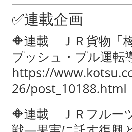
✅連載企画
🔶連載 ＪＲ貨物
プッシュ・プル運転
https://www.kotsu.c
26/post_10188.html
🔶連載 ＪＲフルー
戦―果実に託す復興