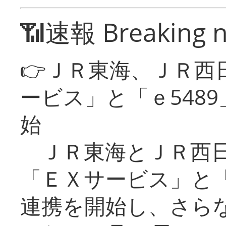
📶速報 Breaking 
👉ＪＲ東海、ＪＲ西
ービス」と「ｅ548
始
ＪＲ東海とＪＲ西日
「ＥＸサービス」と「
連携を開始し、さら