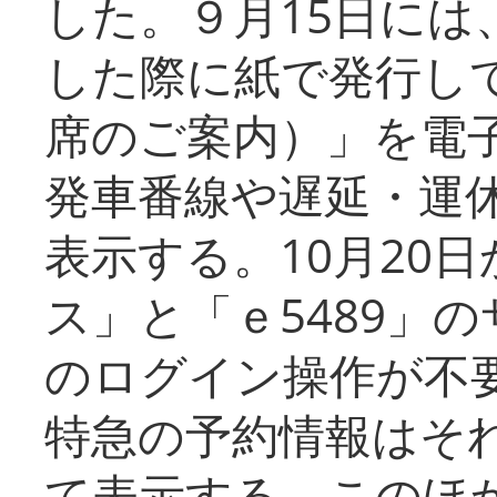
した。９月15日には
した際に紙で発行し
席のご案内）」を電
発車番線や遅延・運
表示する。10月20
ス」と「ｅ5489」
のログイン操作が不
特急の予約情報はそ
て表示する。このほ