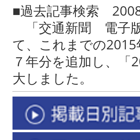
■過去記事検索 20
「交通新聞 電子版
て、これまでの201
７年分を追加し、「2
大しました