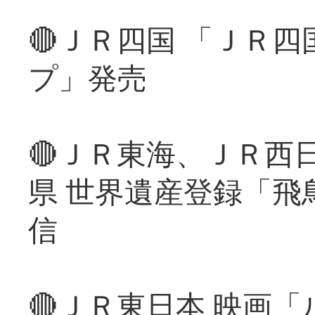
🔴ＪＲ四国 「ＪＲ
プ」発売
🔴ＪＲ東海、ＪＲ西
県 世界遺産登録「飛
信
🔴ＪＲ東日本 映画