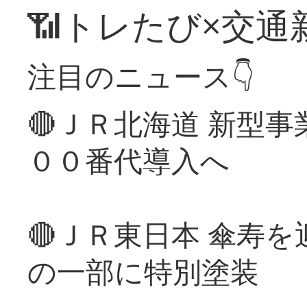
📶トレたび×交通
注目のニュース👇
🔴ＪＲ北海道 新型
００番代導入へ
🔴ＪＲ東日本 傘寿
の一部に特別塗装