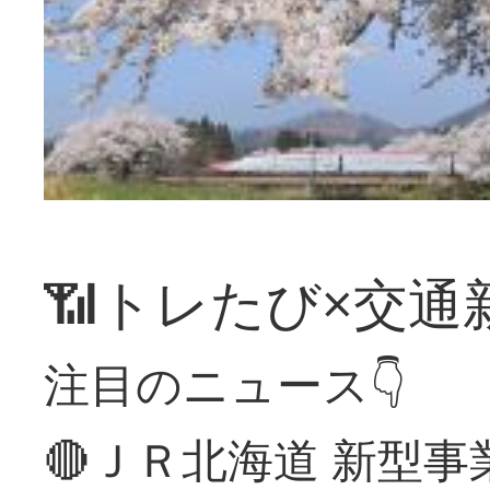
📶トレたび×交通
注目のニュース👇
🔴ＪＲ北海道 新型