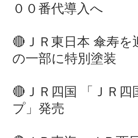
００番代導入へ
🔴ＪＲ東日本 傘寿
の一部に特別塗装
🔴ＪＲ四国 「ＪＲ
プ」発売