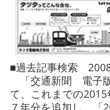
■過去記事検索 20
「交通新聞 電子版
て、これまでの201
７年分を追加し、「2