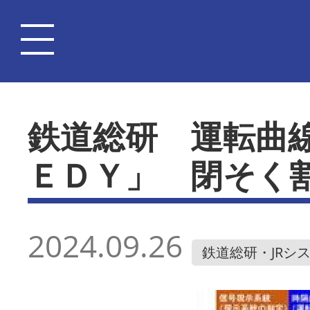
鉄道総研 運転曲
ＥＤＹ」 閉そく
2024.09.26
鉄道総研・JRシ