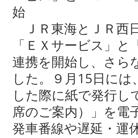
始
ＪＲ東海とＪＲ西日
「ＥＸサービス」と「
連携を開始し、さら
した。９月15日には
した際に紙で発行し
席のご案内）」を電
発車番線や遅延・運