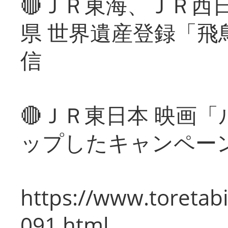
🔴ＪＲ東海、ＪＲ西
県 世界遺産登録「飛
信
🔴ＪＲ東日本 映画
ップしたキャンペー
https://www.toretabi
091.html