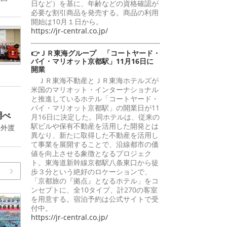
日など）を基に、年齢などの資格確認が
必要な割引商品を発売する。商品の利用
開始は10月１日から。
https://jr-central.co.jp/
👉ＪＲ東海グループ 「コートヤード・
バイ・マリオット京都駅」11月16日に
開業
ＪＲ東海不動産とＪＲ東海ホテルズが
米国のマリオット・インターナショナル
と推進しているホテル「コートヤード・
バイ・マリオット京都駅」の開業日が11
調べ
月16日に決定した。同ホテルは、従来の
駅ビルや保有不動産を活用した開発とは
海外渡
異なり、新たに取得した不動産を活用し
て事業を展開することで、沿線都市の価
値を向上させる象徴となるプロジェク
ト。東海道新幹線京都駅八条東口から徒
歩３分という絶好のロケーションで、
「京都旅の『拠点』となるホテル」をコ
ンセプトに、全10タイプ、計270の客室
を用意する。宿泊予約は公式サイトで受
付中。
https://jr-central.co.jp/