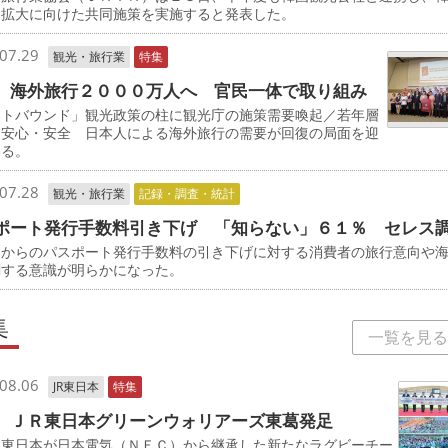
客拡大に向けた共同施策を実施すると発表した。
07.29
観光・旅行業
特集
 海外旅行２０００万人へ 官民一体で取り組み
ウトバウンド」観光政策の柱に観光庁の施策需要喚起／若年層
／安心・安全 日本人による海外旅行の需要が回復の局面を迎
いる。
07.28
観光・旅行業
記録・調査・統計
ポート発行手数料引き下げ 「知らない」６１％ セレス
からのパスポート発行手数料の引き下げに対する消費者の旅行意向や
関する意識が明らかになった。
集
一覧を見る
08.06
JR東日本
特集
 ＪＲ東日本グリーンウォリアーズ東葛発足
東日本が日本電気（ＮＥＣ）から継承した新たなラグビーチー