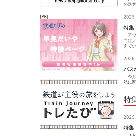
の送
[PR]
2026.
特集
「ア
向け
えて
2026.
パス
今月
航に
特
2026.
特集
ＪＲ