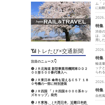
ム「
に始
2026.
特集
渋谷
は、
用し
📶トレたび×交通新聞
2026.
特集
注目のニュース👇
輸送
ック
🔴ＪＲ北海道 新型事業用機関車ＤＤ２
られ
００形５００番代導入へ
🔴ＪＲ東日本 傘寿を迎えるＣ５７ １８
2026.
０号機の一部に特別塗装
特集
🔴ＪＲ四国 「ＪＲ四国８０００系キッ
ズキャップ」発売
自然
🔴ＪＲ東海、ＪＲ西日本、近畿日本鉄