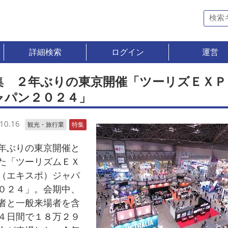
詳細検索
ログイン
運営
集 ２年ぶりの東京開催「ツーリズＥＸＰ
ャパン２０２４」
10.16
観光・旅行業
特集
ぶりの東京開催と
た「ツーリズムＥＸ
（エキスポ）ジャパ
０２４」。会期中、
者と一般来場者を含
４日間で１８万２９