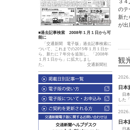
３４
のテ
新た
が出
■過去記事検索 2008年１月１日から可
能に
「交通新聞 電子版」過去記事検索に
ついて、これまでの2015年１月１日か
ら、新たに７年分を追加し、「2008年
観
１月１日から」に拡大しまし
た。 交通新聞社
2026.
日本
日本
した
2026.
日本
日本