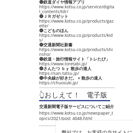
🔵鉄道ダイヤ情報アプリ
https://www.kotsu.co.jp/service/digita
l_contents/tdr/
🔵ＪＲガゼット
https://www.kotsu.co.jp/products/gaz
ette/
🔵こどものほん
https://www.kotsu.co.jp/products/kid
s/
🔵交通新聞社新書
https://www.kotsu.co.jp/products/shi
nsho/
🔵鉄道・旅行情報サイト「トレたび」
https://www.toretabi.jp/
🔵さんたつ ｂｙ 散歩の達人
https://san-tatsu.jp/
🔵中央線が好きだ。 × 散歩の達人
https://chuosuki.jp/
👆おしえて！ 電子版
交通新聞電子版サービスについてご紹介
https://www.kotsu.co.jp/newspaper_t
opics/2021/post_4048.html
弊社では、お客様の当サイトに