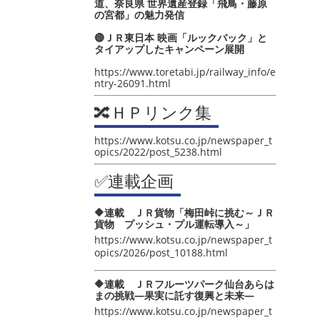
道、奈良県 世界遺産登録「飛鳥・藤原
の宮都」の魅力発信
🔴ＪＲ東日本 映画「ルックバック」と
タイアップしたキャンペーン展開
https://www.toretabi.jp/railway_info/e
ntry-26091.html
🔀ＨＰリンク集
https://www.kotsu.co.jp/newspaper_t
opics/2022/post_5238.html
✅連載企画
🔶連載 ＪＲ貨物「梅田峠に挑む～ＪＲ
貨物 プッシュ・プル運転導入～」
https://www.kotsu.co.jp/newspaper_t
opics/2026/post_10188.html
🔶連載 ＪＲフルーツパーク仙台あらは
まの挑戦―果実に託す復興と未来―
https://www.kotsu.co.jp/newspaper_t