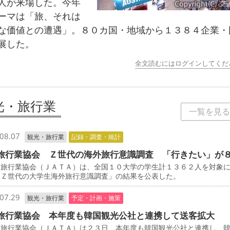
人が来場した。今年
ーマは「旅、それは
な価値との遭遇」。８０カ国・地域から１３８４企業・
展した。
全文読むにはログインしてくだ
光・旅行業
一覧を見る
08.07
観光・旅行業
記録・調査・統計
旅行業協会 Ｚ世代の海外旅行意識調査 「行きたい」が
旅行業協会（ＪＡＴＡ）は、全国１０大学の学生計１３６２人を対象
「Ｚ世代の大学生海外旅行意識調査」の結果を公表した。
07.29
観光・旅行業
予定・計画・施策
旅行業協会 本年度も韓国観光公社と連携して送客拡大
旅行業協会（ＪＡＴＡ）は２３日、本年度も韓国観光公社と連携し、