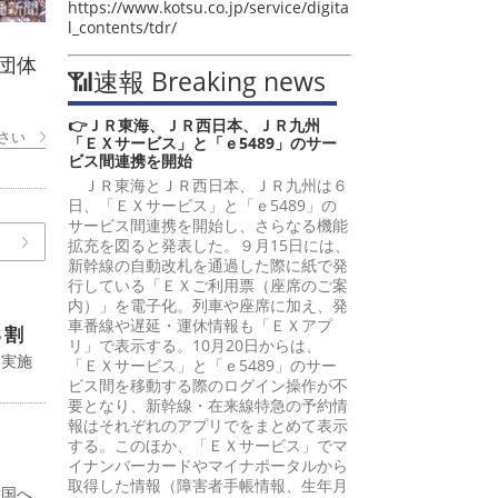
https://www.kotsu.co.jp/service/digita
l_contents/tdr/
団体
📶速報 Breaking news
👉ＪＲ東海、ＪＲ西日本、ＪＲ九州
さい
「ＥＸサービス」と「ｅ5489」のサー
ビス間連携を開始
ＪＲ東海とＪＲ西日本、ＪＲ九州は６
日、「ＥＸサービス」と「ｅ5489」の
サービス間連携を開始し、さらなる機能
拡充を図ると発表した。９月15日には、
新幹線の自動改札を通過した際に紙で発
行している「ＥＸご利用票（座席のご案
内）」を電子化。列車や座席に加え、発
車番線や遅延・運休情報も「ＥＸアプ
８割
リ」で表示する。10月20日からは、
に実施
「ＥＸサービス」と「ｅ5489」のサー
ビス間を移動する際のログイン操作が不
要となり、新幹線・在来線特急の予約情
報はそれぞれのアプリでをまとめて表示
する。このほか、「ＥＸサービス」でマ
イナンバーカードやマイナポータルから
取得した情報（障害者手帳情報、生年月
韓国へ