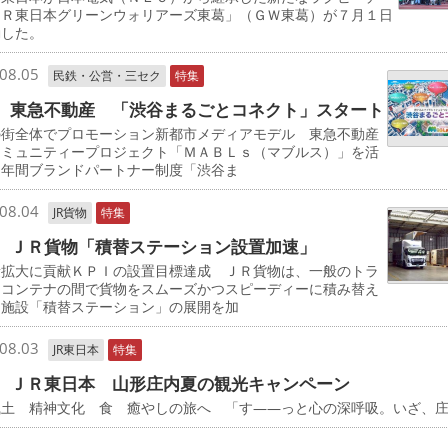
ＪＲ東日本グリーンウォリアーズ東葛」（ＧＷ東葛）が７月１日
動した。
08.05
民鉄・公営・三セク
特集
 東急不動産 「渋谷まるごとコネクト」スタート
の街全体でプロモーション新都市メディアモデル 東急不動産
コミュニティープロジェクト「ＭＡＢＬｓ（マブルス）」を活
た年間ブランドパートナー制度「渋谷ま
08.04
JR貨物
特集
 ＪＲ貨物「積替ステーション設置加速」
量拡大に貢献ＫＰＩの設置目標達成 ＪＲ貨物は、一般のトラ
とコンテナの間で貨物をスムーズかつスピーディーに積み替え
る施設「積替ステーション」の展開を加
08.03
JR東日本
特集
 ＪＲ東日本 山形庄内夏の観光キャンペーン
風土 精神文化 食 癒やしの旅へ 「す――っと心の深呼吸。いざ、