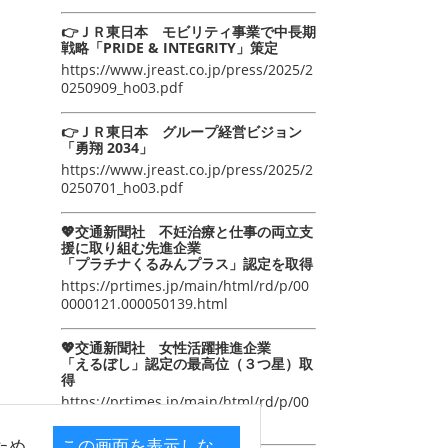
👉ＪＲ東日本 モビリティ事業で中長期
戦略「PRIDE & INTEGRITY」策定
https://www.jreast.co.jp/press/2025/2
0250909_ho03.pdf
👉ＪＲ東日本 グループ経営ビジョン
「勇翔 2034」
https://www.jreast.co.jp/press/2025/2
0250701_ho03.pdf
💖交通新聞社 不妊治療と仕事の両立支
援に取り組む先進企業
「プラチナくるみんプラス」認定を取得
https://prtimes.jp/main/html/rd/p/00
0000121.000050139.html
💖交通新聞社 女性活躍推進企業
「えるぼし」認定の最高位（３つ星）取
得
https://prtimes.jp/main/html/rd/p/00
0000105.000050139.html
ため
この画面を表示しな