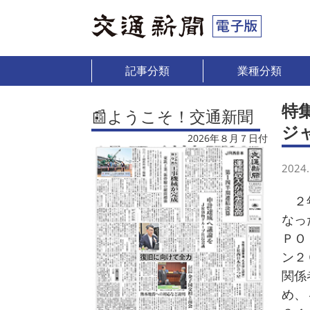
記事分類
業種分類
特
📰ようこそ！交通新聞
ジ
2026年８月７日付
2024.
２年
なっ
ＰＯ
ン２
関係
め、