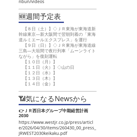
nbun/videos
🆕週間予定表
【８日（土）】◇ＪＲ東海が東海道新
幹線東京―新大阪間で翌朝到着の「東海
道ルミエールエクスプレス」を運行
【９日（日）】◇ＪＲ東海が東海道線
三島―大垣間で夜行列車「ムーンライト
ながら」を復刻運転
【１０日（月）】
【１１日（火）】◇山の日
【１２日（水）】
【１３日（木）】
【１４日（金）】
📶気になるNewsから
👉ＪＲ西日本グループ中期経営計画
2030
https://www.westjr.co.jp/press/articl
e/2026/04/30/items/260430_00_press_
JRWEST2030keikaku.pdf