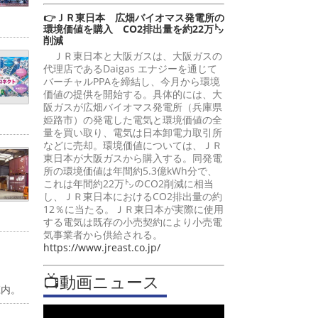
👉ＪＲ東日本 広畑バイオマス発電所の
環境価値を購入 CO2排出量を約22万㌧
削減
ＪＲ東日本と大阪ガスは、大阪ガスの
代理店であるDaigas エナジーを通じて
バーチャルPPAを締結し、今月から環境
価値の提供を開始する。具体的には、大
阪ガスが広畑バイオマス発電所（兵庫県
姫路市）の発電した電気と環境価値の全
量を買い取り、電気は日本卸電力取引所
などに売却。環境価値については、ＪＲ
東日本が大阪ガスから購入する。同発電
所の環境価値は年間約5.3億kWh分で、
これは年間約22万㌧のCO2削減に相当
し、ＪＲ東日本におけるCO2排出量の約
12％に当たる。ＪＲ東日本が実際に使用
する電気は既存の小売契約により小売電
気事業者から供給される。
https://www.jreast.co.jp/
📺動画ニュース
庄内。