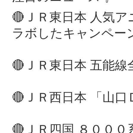
🔴ＪＲ東日本 人気
ラボしたキャンペー
🔴ＪＲ東日本 五能
🔴ＪＲ西日本 「山
🔴ＪＲ四国 ８００