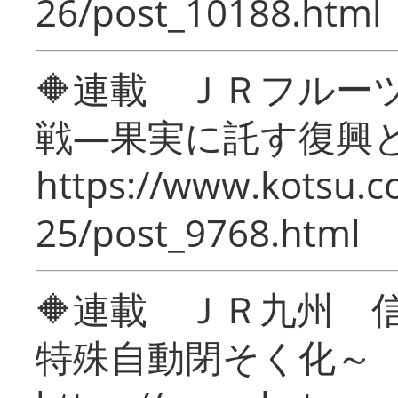
26/post_10188.html
🔶連載 ＪＲフルー
戦―果実に託す復興
https://www.kotsu.c
25/post_9768.html
🔶連載 ＪＲ九州 
特殊自動閉そく化～