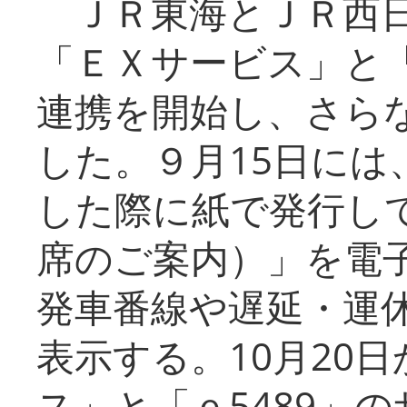
ＪＲ東海とＪＲ西日
「ＥＸサービス」と「
連携を開始し、さら
した。９月15日には
した際に紙で発行し
席のご案内）」を電
発車番線や遅延・運
表示する。10月20
ス」と「ｅ5489」