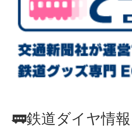
🚃鉄道ダイヤ情