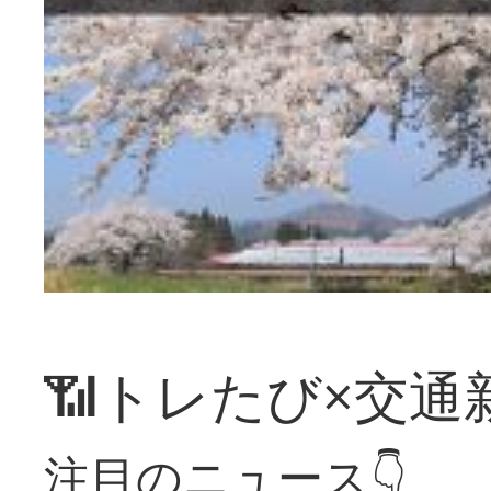
📶トレたび×交通
注目のニュース👇