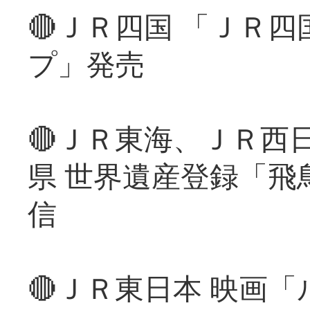
🔴ＪＲ四国 「ＪＲ
プ」発売
🔴ＪＲ東海、ＪＲ西
県 世界遺産登録「飛
信
🔴ＪＲ東日本 映画