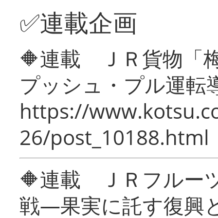
✅連載企画
🔶連載 ＪＲ貨物
プッシュ・プル運転
https://www.kotsu.c
26/post_10188.html
🔶連載 ＪＲフルー
戦―果実に託す復興