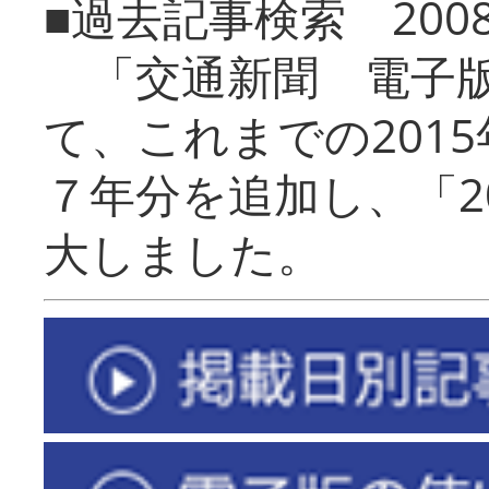
■過去記事検索 20
「交通新聞 電子版
て、これまでの201
７年分を追加し、「2
大しました