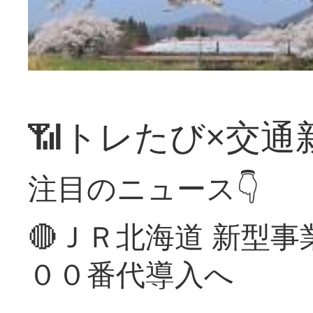
📶トレたび×交通
注目のニュース👇
🔴ＪＲ北海道 新型
００番代導入へ