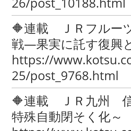
26/post_10188.html
🔶連載 ＪＲフルー
戦―果実に託す復興
https://www.kotsu.c
25/post_9768.html
🔶連載 ＪＲ九州 
特殊自動閉そく化～