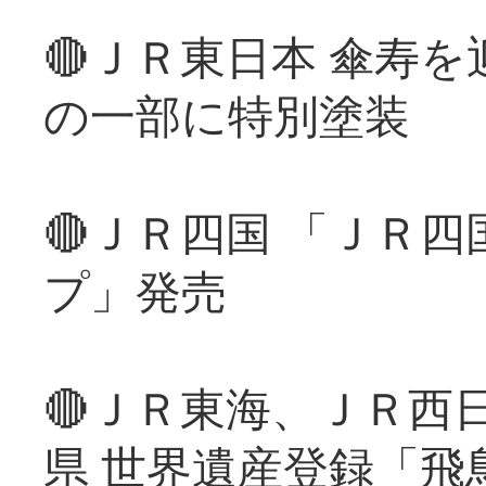
🔴ＪＲ東日本 傘寿
の一部に特別塗装
🔴ＪＲ四国 「ＪＲ
プ」発売
🔴ＪＲ東海、ＪＲ西
県 世界遺産登録「飛