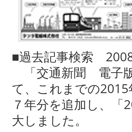
■過去記事検索 20
「交通新聞 電子版
て、これまでの201
７年分を追加し、「2
大しました