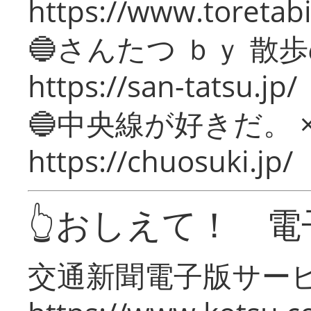
https://www.toretabi
🔵さんたつ ｂｙ 散
https://san-tatsu.jp/
🔵中央線が好きだ。 
https://chuosuki.jp/
👆おしえて！ 電
交通新聞電子版サー