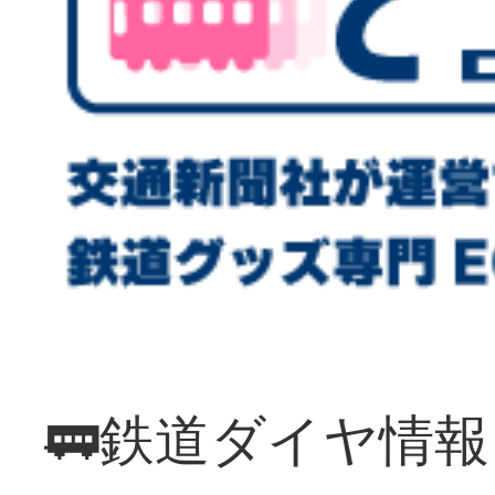
🚃鉄道ダイヤ情