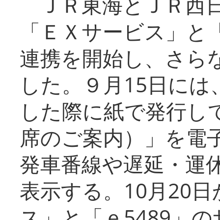
ＪＲ東海とＪＲ西日
「ＥＸサービス」と「
連携を開始し、さら
した。９月15日には
した際に紙で発行し
席のご案内）」を電
発車番線や遅延・運
表示する。10月20
ス」と「ｅ5489」