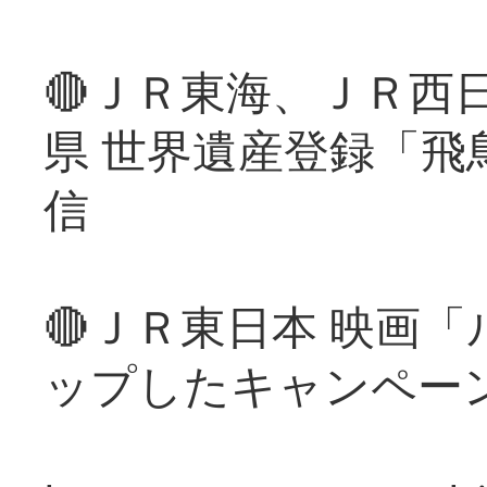
🔴ＪＲ東海、ＪＲ西
県 世界遺産登録「飛
信
🔴ＪＲ東日本 映画
ップしたキャンペー