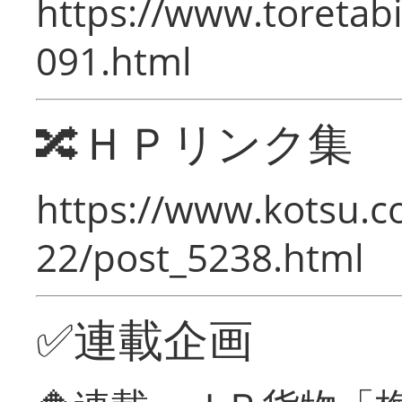
https://www.toretabi
091.html
🔀ＨＰリンク集
https://www.kotsu.c
22/post_5238.html
✅連載企画