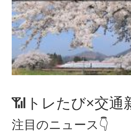
📶トレたび×交通
注目のニュース👇