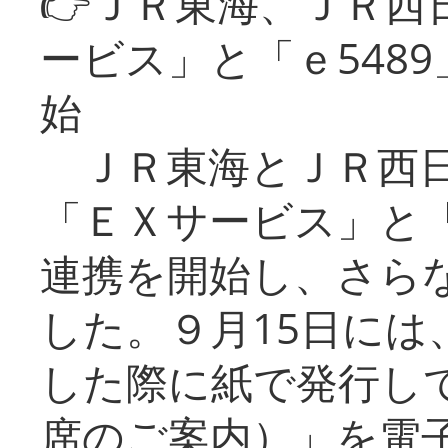
👉ＪＲ東海、ＪＲ西
ービス」と「ｅ548
始
ＪＲ東海とＪＲ西日
「ＥＸサービス」と「
連携を開始し、さら
した。９月15日には
した際に紙で発行し
席のご案内）」を電