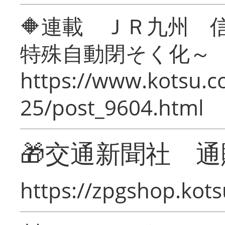
🔶連載 ＪＲ九州 
特殊自動閉そく化～
https://www.kotsu.c
25/post_9604.html
🎁交通新聞社 通
https://zpgshop.kots