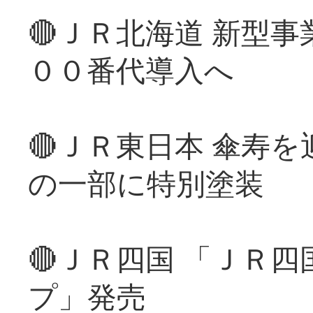
🔴ＪＲ北海道 新型
００番代導入へ
🔴ＪＲ東日本 傘寿
の一部に特別塗装
🔴ＪＲ四国 「ＪＲ
プ」発売