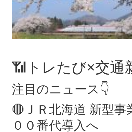
📶トレたび×交通
注目のニュース👇
🔴ＪＲ北海道 新型
００番代導入へ