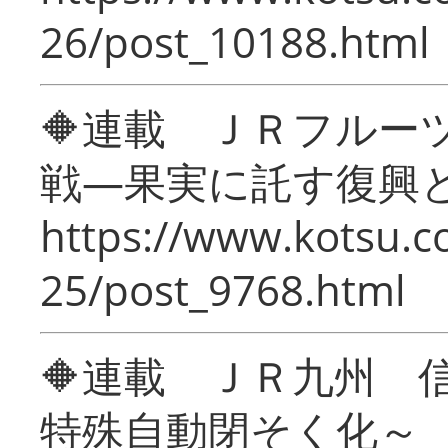
26/post_10188.html
🔶連載 ＪＲフルー
戦―果実に託す復興
https://www.kotsu.c
25/post_9768.html
🔶連載 ＪＲ九州 
特殊自動閉そく化～