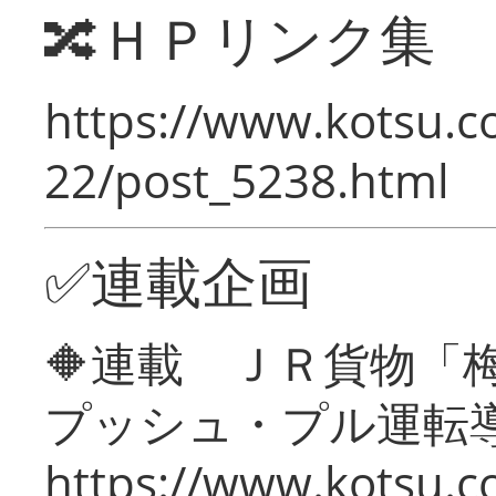
🔀ＨＰリンク集
https://www.kotsu.c
22/post_5238.html
✅連載企画
🔶連載 ＪＲ貨物
プッシュ・プル運転
https://www.kotsu.c