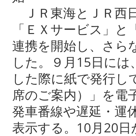
ＪＲ東海とＪＲ西日
「ＥＸサービス」と「
連携を開始し、さら
した。９月15日には
した際に紙で発行し
席のご案内）」を電
発車番線や遅延・運
表示する。10月20