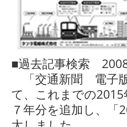
■過去記事検索 20
「交通新聞 電子版
て、これまでの201
７年分を追加し、「2
大しました