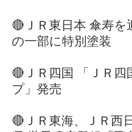
🔴ＪＲ東日本 傘寿
の一部に特別塗装
🔴ＪＲ四国 「ＪＲ
プ」発売
🔴ＪＲ東海、ＪＲ西