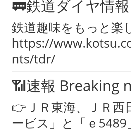
🚃鉄道ダイヤ情
鉄道趣味をもっと楽
https://www.kotsu.co
nts/tdr/
📶速報 Breaking 
👉ＪＲ東海、ＪＲ西
ービス」と「ｅ548