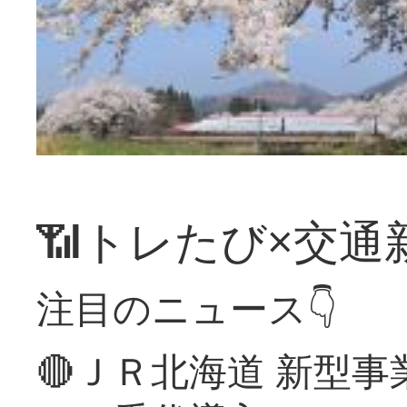
📶トレたび×交通
注目のニュース👇
🔴ＪＲ北海道 新型