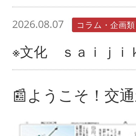
2026.08.07
コラム・企画類
※文化 ｓａｉｊｉ
📰ようこそ！交