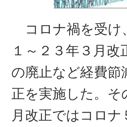
コロナ禍を受け
１～２３年３月改
の廃止など経費節
正を実施した。そ
月改正ではコロナ