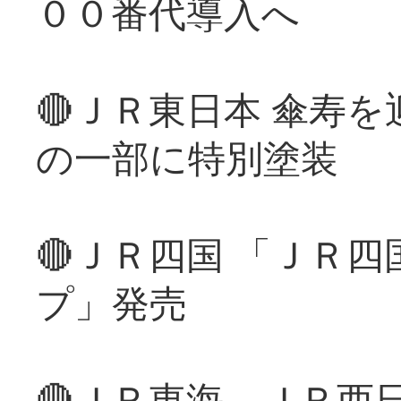
００番代導入へ
🔴ＪＲ東日本 傘寿
の一部に特別塗装
🔴ＪＲ四国 「ＪＲ
プ」発売
🔴ＪＲ東海、ＪＲ西