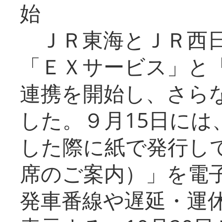
始
ＪＲ東海とＪＲ西日
「ＥＸサービス」と「
連携を開始し、さら
した。９月15日には
した際に紙で発行し
席のご案内）」を電
発車番線や遅延・運