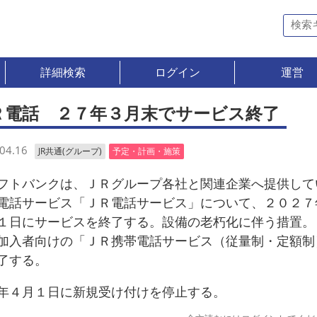
詳細検索
ログイン
運営
Ｒ電話 ２７年３月末でサービス終了
04.16
JR共通(グループ)
予定・計画・施策
トバンクは、ＪＲグループ各社と関連企業へ提供して
電話サービス「ＪＲ電話サービス」について、２０２７
１日にサービスを終了する。設備の老朽化に伴う措置。
加入者向けの「ＪＲ携帯電話サービス（従量制・定額制
了する。
４月１日に新規受け付けを停止する。