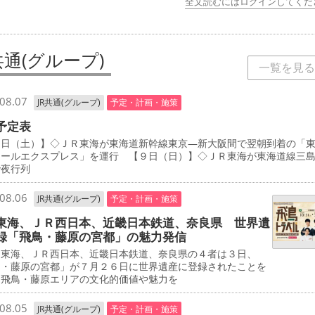
全文読むにはログインしてくだ
共通(グループ)
一覧を見る
08.07
JR共通(グループ)
予定・計画・施策
予定表
日（土）】◇ＪＲ東海が東海道新幹線東京―新大阪間で翌朝到着の「
エールエクスプレス」を運行 【９日（日）】◇ＪＲ東海が東海道線三
で夜行列
08.06
JR共通(グループ)
予定・計画・施策
東海、ＪＲ西日本、近畿日本鉄道、奈良県 世界遺
録「飛鳥・藤原の宮都」の魅力発信
東海、ＪＲ西日本、近畿日本鉄道、奈良県の４者は３日、
鳥・藤原の宮都」が７月２６日に世界遺産に登録されたことを
、飛鳥・藤原エリアの文化的価値や魅力を
08.05
JR共通(グループ)
予定・計画・施策