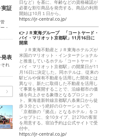
日など）を基に、年齢などの資格確認が
Ｏ実証
必要な割引商品を発売する。商品の利用
開始は10月１日から。
https://jr-central.co.jp/
給管
ギー・
👉ＪＲ東海グループ 「コートヤード・
バイ・マリオット京都駅」11月16日に
開業
ＪＲ東海不動産とＪＲ東海ホテルズが
米国のマリオット・インターナショナル
を発表
と推進しているホテル「コートヤード・
をそれ
バイ・マリオット京都駅」の開業日が11
月16日に決定した。同ホテルは、従来の
駅ビルや保有不動産を活用した開発とは
異なり、新たに取得した不動産を活用し
て事業を展開することで、沿線都市の価
値を向上させる象徴となるプロジェク
ト。東海道新幹線京都駅八条東口から徒
歩３分という絶好のロケーションで、
「京都旅の『拠点』となるホテル」をコ
ンセプトに、全10タイプ、計270の客室
を用意する。宿泊予約は公式サイトで受
付中。
https://jr-central.co.jp/