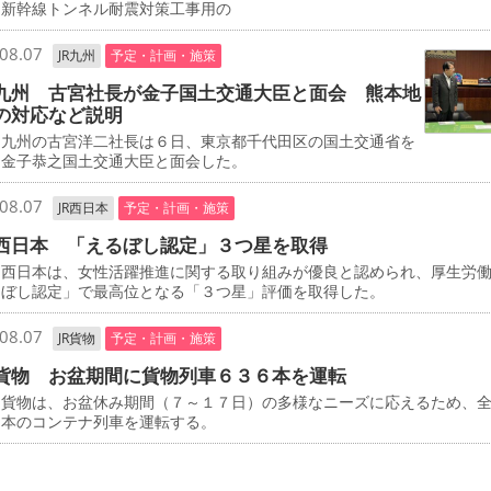
、新幹線トンネル耐震対策工事用の
08.07
JR九州
予定・計画・施策
九州 古宮社長が金子国土交通大臣と面会 熊本地
の対応など説明
九州の古宮洋二社長は６日、東京都千代田区の国土交通省を
、金子恭之国土交通大臣と面会した。
08.07
JR西日本
予定・計画・施策
西日本 「えるぼし認定」３つ星を取得
西日本は、女性活躍推進に関する取り組みが優良と認められ、厚生労
るぼし認定」で最高位となる「３つ星」評価を取得した。
08.07
JR貨物
予定・計画・施策
貨物 お盆期間に貨物列車６３６本を運転
貨物は、お盆休み期間（７～１７日）の多様なニーズに応えるため、
６本のコンテナ列車を運転する。