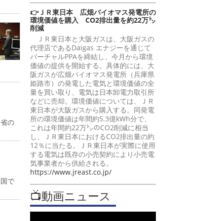
👉ＪＲ東日本 広畑バイオマス発電所の
環境価値を購入 CO2排出量を約22万㌧
削減
ＪＲ東日本と大阪ガスは、大阪ガスの
代理店であるDaigas エナジーを通じて
バーチャルPPAを締結し、今月から環境
価値の提供を開始する。具体的には、大
阪ガスが広畑バイオマス発電所（兵庫県
姫路市）の発電した電気と環境価値の全
量を買い取り、電気は日本卸電力取引所
などに売却。環境価値については、ＪＲ
東日本が大阪ガスから購入する。同発電
所の環境価値は年間約5.3億kWh分で、
働省の
これは年間約22万㌧のCO2削減に相当
し、ＪＲ東日本におけるCO2排出量の約
12％に当たる。ＪＲ東日本が実際に使用
する電気は既存の小売契約により小売電
気事業者から供給される。
https://www.jreast.co.jp/
全国で
📺動画ニュース