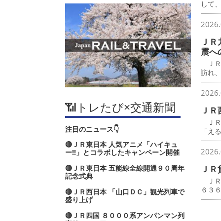
して
2026.
ＪＲ
震へ
ＪＲ
訪れ
2026.
📶トレたび×交通新聞
ＪＲ
ＪＲ
注目のニュース👇
「え
🔴ＪＲ東日本 人気アニメ「ハイキュ
2026.
ー‼」とコラボしたキャンペーン開催
🔴ＪＲ東日本 五能線全線開通９０周年
ＪＲ
記念式典
ＪＲ
６３
🔴ＪＲ西日本 「山口ＤＣ」観光列車で
盛り上げ
🔴ＪＲ四国 ８０００系アンパンマン列