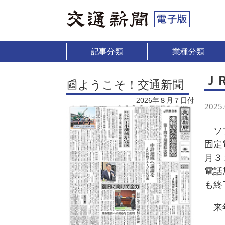
記事分類
業種分類
Ｊ
📰ようこそ！交通新聞
2026年８月７日付
2025.
ソフ
固定
月３
電話
も終
来年