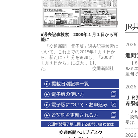
JR
■過去記事検索 2008年１月１日から可
能に
2026.
「交通新聞 電子版」過去記事検索に
ついて、これまでの2015年１月１日か
週間
ら、新たに７年分を追加し、「2008年
１月１日から」に拡大しまし
【８
た。 交通新聞社
ルミ
垣間
2026.
ＪＲ
産登
ＪＲ
「飛
受け
2026.