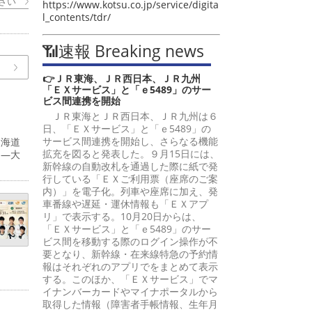
さい
https://www.kotsu.co.jp/service/digita
l_contents/tdr/
📶速報 Breaking news
👉ＪＲ東海、ＪＲ西日本、ＪＲ九州
「ＥＸサービス」と「ｅ5489」のサー
ビス間連携を開始
ＪＲ東海とＪＲ西日本、ＪＲ九州は６
日、「ＥＸサービス」と「ｅ5489」の
サービス間連携を開始し、さらなる機能
東海道
拡充を図ると発表した。９月15日には、
島―大
新幹線の自動改札を通過した際に紙で発
行している「ＥＸご利用票（座席のご案
内）」を電子化。列車や座席に加え、発
車番線や遅延・運休情報も「ＥＸアプ
リ」で表示する。10月20日からは、
「ＥＸサービス」と「ｅ5489」のサー
ビス間を移動する際のログイン操作が不
要となり、新幹線・在来線特急の予約情
報はそれぞれのアプリでをまとめて表示
する。このほか、「ＥＸサービス」でマ
イナンバーカードやマイナポータルから
取得した情報（障害者手帳情報、生年月