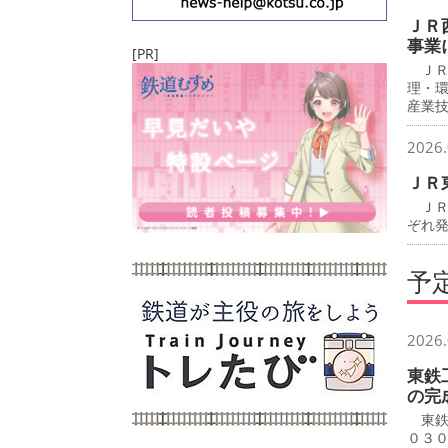
ＪＲ
事業
[PR]
ＪＲ
理・
産業
2026.
ＪＲ
ＪＲ
ぞれ
予
2026.
東鉄
の完
東鉄
０３