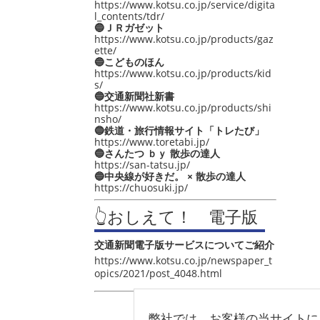
https://www.kotsu.co.jp/service/digita
l_contents/tdr/
🔵ＪＲガゼット
https://www.kotsu.co.jp/products/gaz
ette/
🔵こどものほん
https://www.kotsu.co.jp/products/kid
s/
🔵交通新聞社新書
https://www.kotsu.co.jp/products/shi
nsho/
🔵鉄道・旅行情報サイト「トレたび」
https://www.toretabi.jp/
🔵さんたつ ｂｙ 散歩の達人
https://san-tatsu.jp/
🔵中央線が好きだ。 × 散歩の達人
https://chuosuki.jp/
👆おしえて！ 電子版
交通新聞電子版サービスについてご紹介
https://www.kotsu.co.jp/newspaper_t
opics/2021/post_4048.html
弊社では、お客様の当サイトに