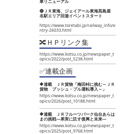
車リニューアル
🔴ＪＲ東海、ジェイアール東海髙島屋
名駅エリア回遊イベントスタート
https://www.toretabi.jp/railway_info/e
ntry-26033.html
🔀ＨＰリンク集
https://www.kotsu.co.jp/newspaper_t
opics/2022/post_5238.html
✅連載企画
🔶連載 ＪＲ貨物「梅田峠に挑む～ＪＲ
貨物 プッシュ・プル運転導入～」
https://www.kotsu.co.jp/newspaper_t
opics/2026/post_10188.html
🔶連載 ＪＲフルーツパーク仙台あらは
まの挑戦―果実に託す復興と未来―
https://www.kotsu.co.jp/newspaper_t
opics/2025/post_9768.html