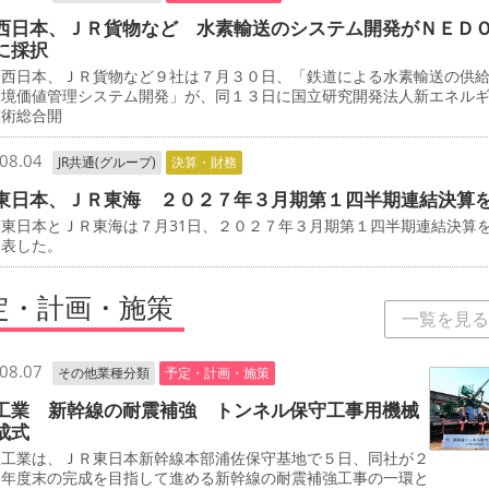
西日本、ＪＲ貨物など 水素輸送のシステム開発がＮＥＤ
に採択
西日本、ＪＲ貨物など９社は７月３０日、「鉄道による水素輸送の供
環境価値管理システム開発」が、同１３日に国立研究開発法人新エネル
技術総合開
08.04
JR共通(グループ)
決算・財務
東日本、ＪＲ東海 ２０２７年３月期第１四半期連結決算
東日本とＪＲ東海は７月31日、２０２７年３月期第１四半期連結決算
発表した。
定・計画・施策
一覧を見る
08.07
その他業種分類
予定・計画・施策
工業 新幹線の耐震補強 トンネル保守工事用機械
成式
工業は、ＪＲ東日本新幹線本部浦佐保守基地で５日、同社が２
０年度末の完成を目指して進める新幹線の耐震補強工事の一環と