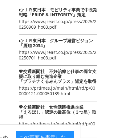
👉ＪＲ東日本 モビリティ事業で中長期
戦略「PRIDE & INTEGRITY」策定
https://www.jreast.co.jp/press/2025/2
0250909_ho03.pdf
👉ＪＲ東日本 グループ経営ビジョン
「勇翔 2034」
https://www.jreast.co.jp/press/2025/2
0250701_ho03.pdf
💖交通新聞社 不妊治療と仕事の両立支
援に取り組む先進企業
「プラチナくるみんプラス」認定を取得
https://prtimes.jp/main/html/rd/p/00
0000121.000050139.html
💖交通新聞社 女性活躍推進企業
「えるぼし」認定の最高位（３つ星）取
得
https://prtimes.jp/main/html/rd/p/00
0000105.000050139.html
ため
この画面を表示しな