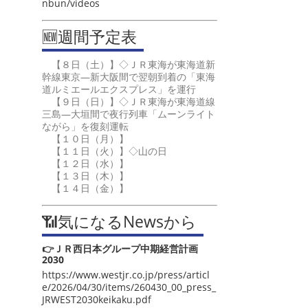
nbun/videos
🆕週間予定表
【８日（土）】◇ＪＲ東海が東海道新
幹線東京―新大阪間で翌朝到着の「東海
道ルミエールエクスプレス」を運行
【９日（日）】◇ＪＲ東海が東海道線
三島―大垣間で夜行列車「ムーンライト
ながら」を復刻運転
【１０日（月）】
【１１日（火）】◇山の日
【１２日（水）】
【１３日（木）】
【１４日（金）】
📶気になるNewsから
👉ＪＲ西日本グループ中期経営計画
2030
https://www.westjr.co.jp/press/articl
e/2026/04/30/items/260430_00_press_
JRWEST2030keikaku.pdf