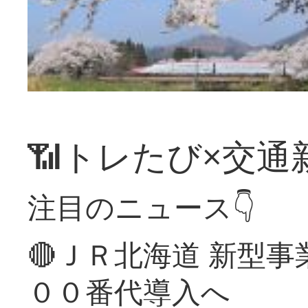
📶トレたび×交通
注目のニュース👇
🔴ＪＲ北海道 新型
００番代導入へ