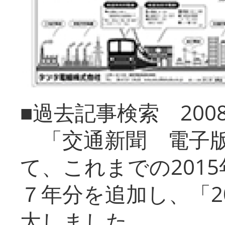
■過去記事検索 20
「交通新聞 電子版
て、これまでの201
７年分を追加し、「2
大しました