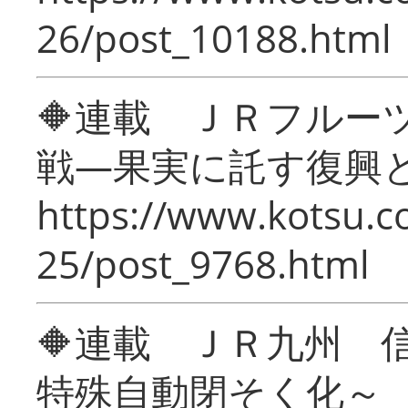
26/post_10188.html
🔶連載 ＪＲフルー
戦―果実に託す復興
https://www.kotsu.c
25/post_9768.html
🔶連載 ＪＲ九州 
特殊自動閉そく化～