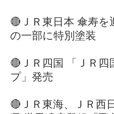
🔴ＪＲ東日本 傘寿
の一部に特別塗装
🔴ＪＲ四国 「ＪＲ
プ」発売
🔴ＪＲ東海、ＪＲ西