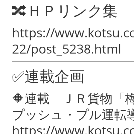
🔀ＨＰリンク集
https://www.kotsu.c
22/post_5238.html
✅連載企画
🔶連載 ＪＲ貨物
プッシュ・プル運転
https://www.kotsu.c