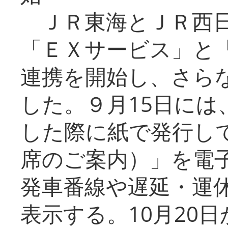
ＪＲ東海とＪＲ西日
「ＥＸサービス」と「
連携を開始し、さら
した。９月15日には
した際に紙で発行し
席のご案内）」を電
発車番線や遅延・運
表示する。10月20