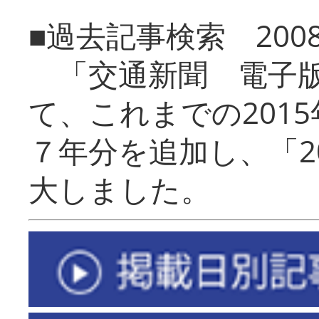
■過去記事検索 20
「交通新聞 電子版
て、これまでの201
７年分を追加し、「2
大しました