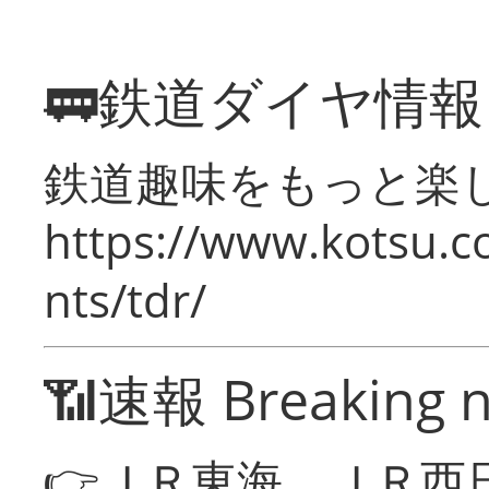
🚃鉄道ダイヤ情
鉄道趣味をもっと楽
https://www.kotsu.co
nts/tdr/
📶速報 Breaking 
👉ＪＲ東海、ＪＲ西