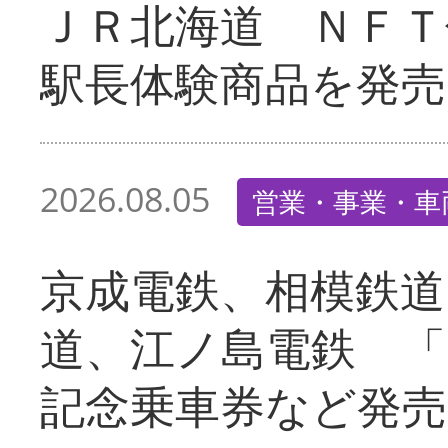
ＪＲ北海道 ＮＦＴ
駅長体験商品を発売
2026.08.05
営業・事業・車
京成電鉄、相模鉄道
道、江ノ島電鉄 「
記念乗車券など発売