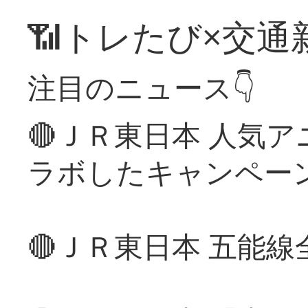
📶トレたび×交通
注目のニュース👇
🔴ＪＲ東日本 人気
ラボしたキャンペー
🔴ＪＲ東日本 五能