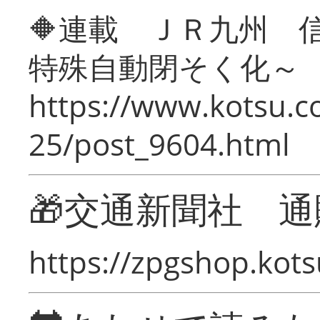
🔶連載 ＪＲ九州 
特殊自動閉そく化～
https://www.kotsu.c
25/post_9604.html
🎁交通新聞社 通
https://zpgshop.kots