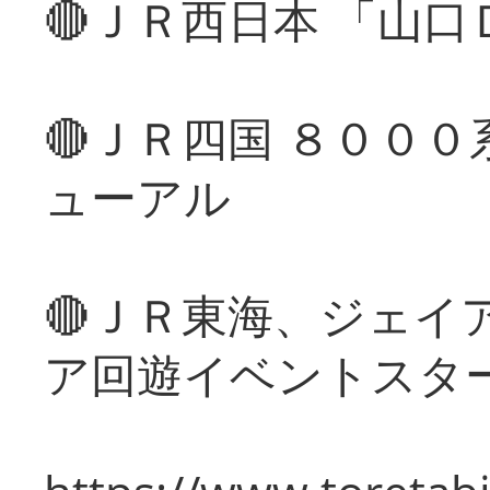
🔴ＪＲ西日本 「山
🔴ＪＲ四国 ８００
ューアル
🔴ＪＲ東海、ジェイ
ア回遊イベントスタ