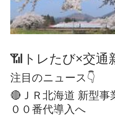
📶トレたび×交通
注目のニュース👇
🔴ＪＲ北海道 新型
００番代導入へ