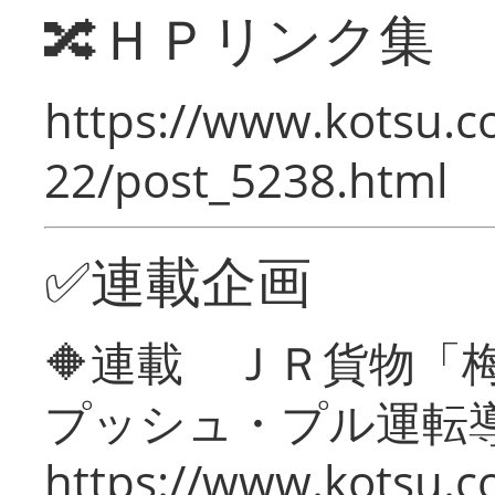
🔀ＨＰリンク集
https://www.kotsu.c
22/post_5238.html
✅連載企画
🔶連載 ＪＲ貨物
プッシュ・プル運転
https://www.kotsu.c