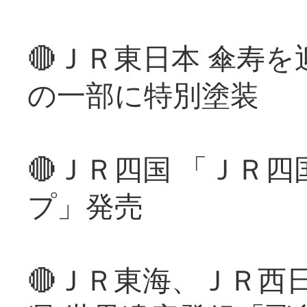
🔴ＪＲ東日本 傘寿
の一部に特別塗装
🔴ＪＲ四国 「ＪＲ
プ」発売
🔴ＪＲ東海、ＪＲ西