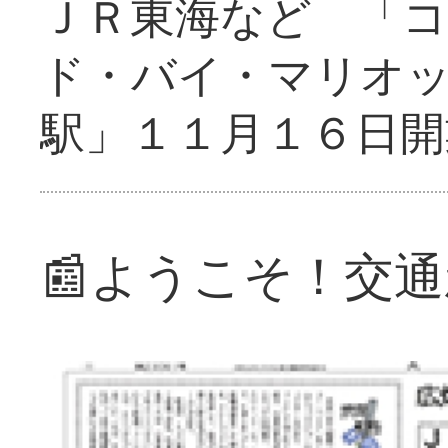
ＪＲ東海など 「
ド・バイ・マリオ
駅」１１月１６日開
📰ようこそ！交