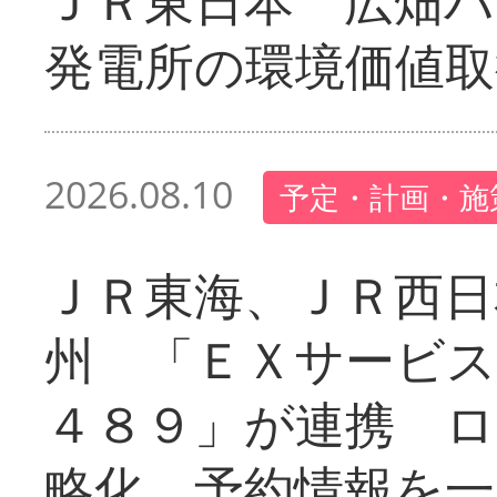
ＪＲ東日本 広畑
発電所の環境価値取
2026.08.10
予定・計画・施
ＪＲ東海、ＪＲ西日
州 「ＥＸサービス
４８９」が連携 
略化、予約情報を一