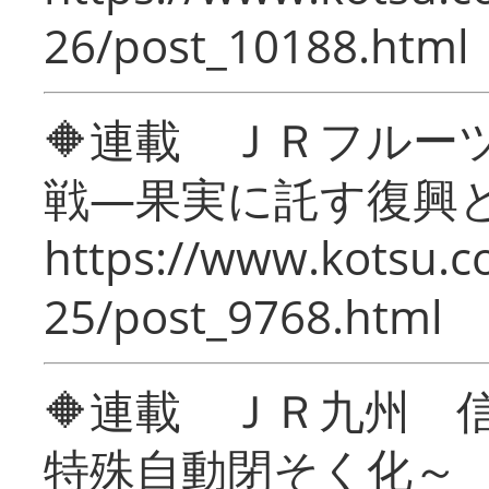
26/post_10188.html
🔶連載 ＪＲフルー
戦―果実に託す復興
https://www.kotsu.c
25/post_9768.html
🔶連載 ＪＲ九州 
特殊自動閉そく化～