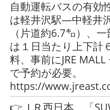
自動運転バスの有効
は軽井沢駅―中軽井
（片道約6.7㌔）、
は１日当たり上下計
料、事前にJRE MA
で予約が必要。
https://www.jreast.co
👉ＪＲ西日本 「SU