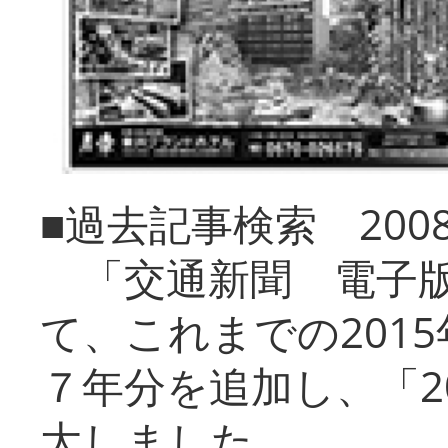
■過去記事検索 20
「交通新聞 電子版
て、これまでの201
７年分を追加し、「2
大しました