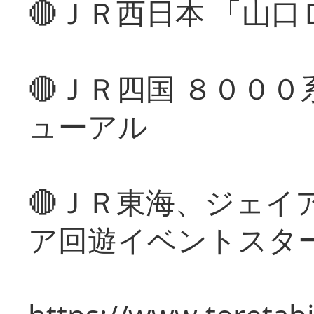
🔴ＪＲ西日本 「山
🔴ＪＲ四国 ８００
ューアル
🔴ＪＲ東海、ジェイ
ア回遊イベントスタ