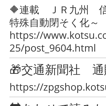
🔶連載 ＪＲ九州 
特殊自動閉そく化～
https://www.kotsu.c
25/post_9604.html
🎁交通新聞社 通
https://zpgshop.kots