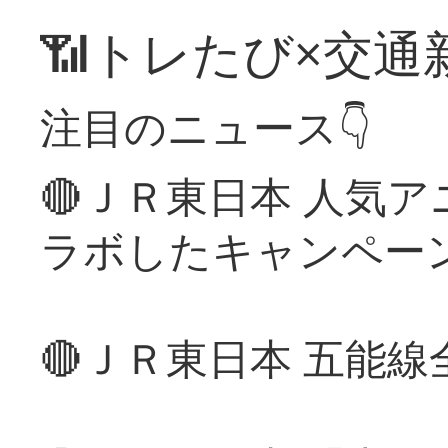
📶トレたび×交通
注目のニュース👇
🔴ＪＲ東日本 人気
ラボしたキャンペー
🔴ＪＲ東日本 五能