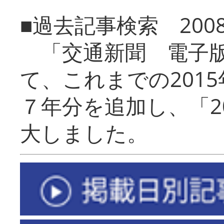
■過去記事検索 20
「交通新聞 電子版
て、これまでの201
７年分を追加し、「2
大しました