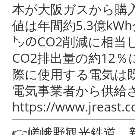
本が大阪ガスから購
値は年間約5.3億kW
㌧のCO2削減に相当
CO2排出量の約12
際に使用する電気は
電気事業者から供給
https://www.jreast.co
👉嵯峨野観光鉄道