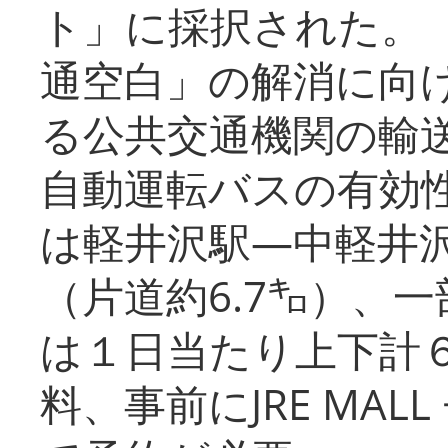
ト」に採択された。
通空白」の解消に向
る公共交通機関の輸
自動運転バスの有効
は軽井沢駅―中軽井
（片道約6.7㌔）、
は１日当たり上下計
料、事前にJRE MA