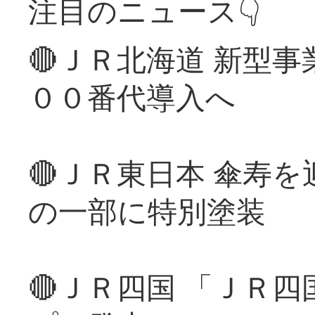
注目のニュース👇
🔴ＪＲ北海道 新型
００番代導入へ
🔴ＪＲ東日本 傘寿
の一部に特別塗装
🔴ＪＲ四国 「ＪＲ