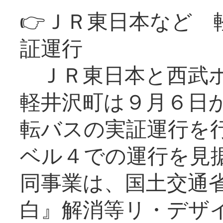
👉ＪＲ東日本など 
証運行
ＪＲ東日本と西武ホ
軽井沢町は９月６日か
転バスの実証運行を
ベル４での運行を見
同事業は、国土交通
白』解消等リ・デザ