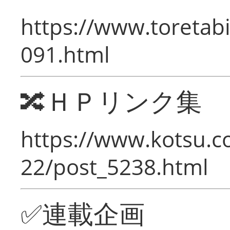
https://www.toretabi
091.html
🔀ＨＰリンク集
https://www.kotsu.c
22/post_5238.html
✅連載企画