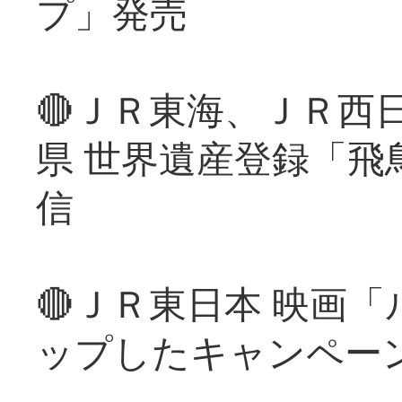
プ」発売
🔴ＪＲ東海、ＪＲ西
県 世界遺産登録「飛
信
🔴ＪＲ東日本 映画
ップしたキャンペー