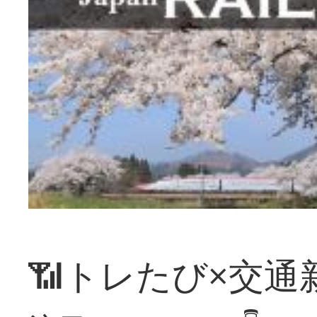
📶トレたび×交通