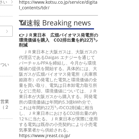
さい
https://www.kotsu.co.jp/service/digita
l_contents/tdr/
📶速報 Breaking news
👉ＪＲ東日本 広畑バイオマス発電所の
環境価値を購入 CO2排出量を約22万㌧
削減
ＪＲ東日本と大阪ガスは、大阪ガスの
代理店であるDaigas エナジーを通じて
バーチャルPPAを締結し、今月から環境
につい
価値の提供を開始する。具体的には、大
阪ガスが広畑バイオマス発電所（兵庫県
姫路市）の発電した電気と環境価値の全
量を買い取り、電気は日本卸電力取引所
などに売却。環境価値については、ＪＲ
東日本が大阪ガスから購入する。同発電
、営業
所の環境価値は年間約5.3億kWh分で、
円（２
これは年間約22万㌧のCO2削減に相当
し、ＪＲ東日本におけるCO2排出量の約
12％に当たる。ＪＲ東日本が実際に使用
する電気は既存の小売契約により小売電
気事業者から供給される。
https://www.jreast.co.jp/