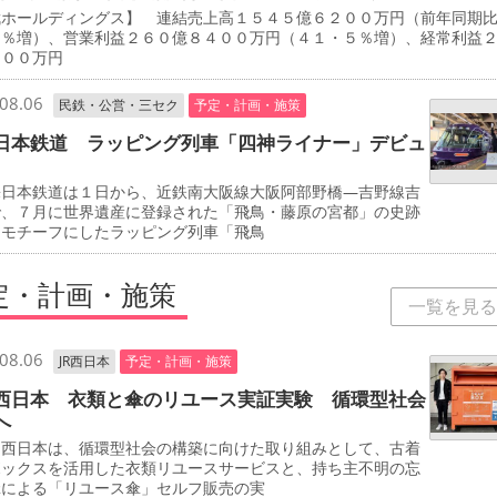
武ホールディングス】 連結売上高１５４５億６２００万円（前年同期
７％増）、営業利益２６０億８４００万円（４１・５％増）、経常利益
８００万円
08.06
民鉄・公営・三セク
予定・計画・施策
日本鉄道 ラッピング列車「四神ライナー」デビュ
日本鉄道は１日から、近鉄南大阪線大阪阿部野橋―吉野線吉
で、７月に世界遺産に登録された「飛鳥・藤原の宮都」の史跡
をモチーフにしたラッピング列車「飛鳥
定・計画・施策
一覧を見る
08.06
JR西日本
予定・計画・施策
西日本 衣類と傘のリユース実証実験 循環型社会
へ
西日本は、循環型社会の構築に向けた取り組みとして、古着
ボックスを活用した衣類リユースサービスと、持ち主不明の忘
傘による「リユース傘」セルフ販売の実