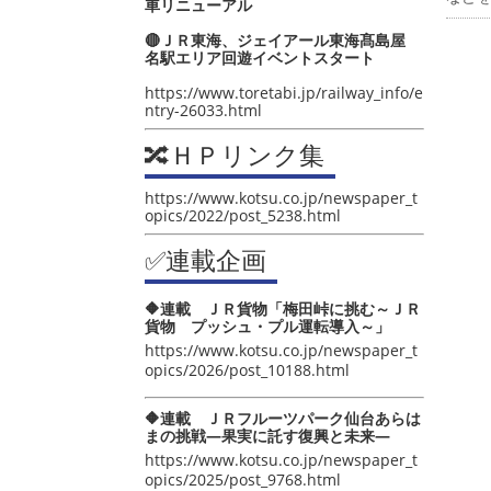
車リニューアル
🔴ＪＲ東海、ジェイアール東海髙島屋
名駅エリア回遊イベントスタート
https://www.toretabi.jp/railway_info/e
ntry-26033.html
🔀ＨＰリンク集
https://www.kotsu.co.jp/newspaper_t
opics/2022/post_5238.html
✅連載企画
🔶連載 ＪＲ貨物「梅田峠に挑む～ＪＲ
貨物 プッシュ・プル運転導入～」
https://www.kotsu.co.jp/newspaper_t
opics/2026/post_10188.html
🔶連載 ＪＲフルーツパーク仙台あらは
まの挑戦―果実に託す復興と未来―
https://www.kotsu.co.jp/newspaper_t
opics/2025/post_9768.html