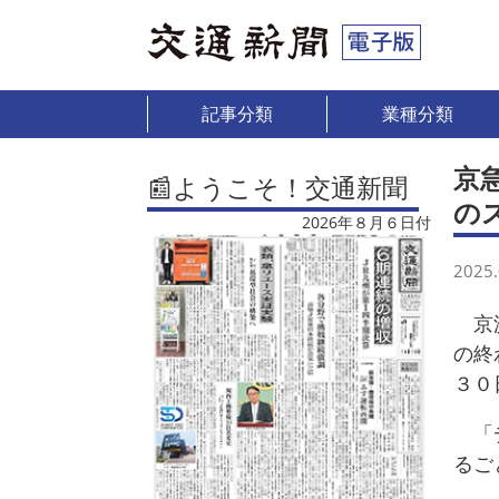
記事分類
業種分類
京
📰ようこそ！交通新聞
の
2026年８月６日付
2025.
京浜
の終
３０
「デ
るご