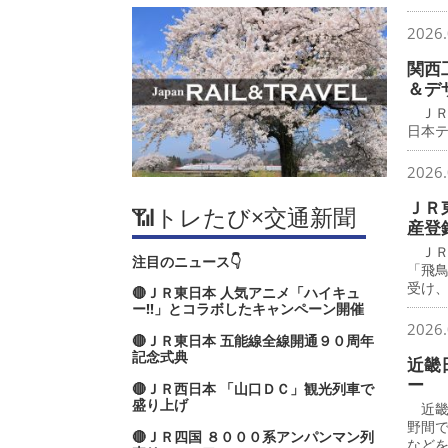
2026.
関西
＆デ
ＪＲ
日本
2026.
ＪＲ
📶トレたび×交通新聞
産登
ＪＲ
注目のニュース👇
「飛
受け
🔴ＪＲ東日本 人気アニメ「ハイキュ
ー‼」とコラボしたキャンペーン開催
2026.
🔴ＪＲ東日本 五能線全線開通９０周年
記念式典
近畿
ー
🔴ＪＲ西日本 「山口ＤＣ」観光列車で
盛り上げ
近畿
野間
🔴ＪＲ四国 ８０００系アンパンマン列
など