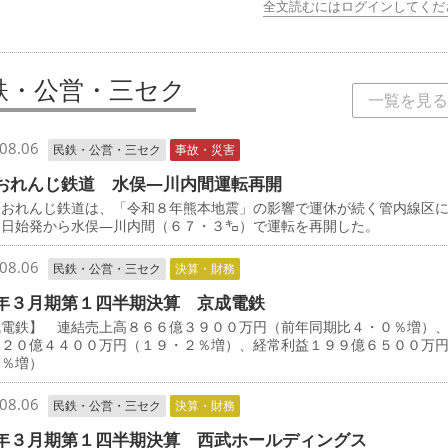
全文読むにはログインしてくだ
鉄・公営・三セク
一覧を見る
08.06
民鉄・公営・三セク
事故・災害
おれんじ鉄道 水俣―川内間運転再開
おれんじ鉄道は、「令和８年熊本地震」の影響で運休が続く管内線区
５日始発から水俣―川内間（６７・３㌔）で運転を再開した。
08.06
民鉄・公営・三セク
決算・財務
年３月期第１四半期決算 京成電鉄
成電鉄】 連結売上高８６６億３９００万円（前年同期比４・０％増）
１２０億４４００万円（１９・２％増）、経常利益１９９億６５００万
３％増）
08.06
民鉄・公営・三セク
決算・財務
年３月期第１四半期決算 西武ホールディングス