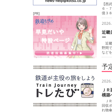
【西
６・
億３
[PR]
2026.
近畿
ー
近畿
野間
など
予
2026.
ＪＲ
構築
ＪＲ
回収
れ物