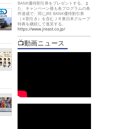
BANK優待割引券をプレゼントする。ま
た、キャンペーン後も各プログラムの条
件達成で、同じJRE BANK優待割引券
（４割引き）を含むＪＲ東日本グループ
特典を継続して進呈する。
https://www.jreast.co.jp/
📺動画ニュース