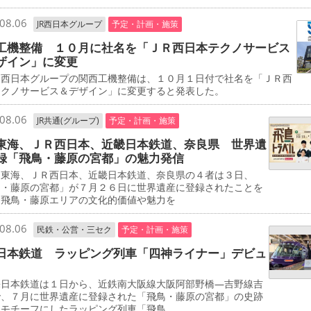
08.06
JR西日本グループ
予定・計画・施策
工機整備 １０月に社名を「ＪＲ西日本テクノサービス
ザイン」に変更
西日本グループの関西工機整備は、１０月１日付で社名を「ＪＲ西
テクノサービス＆デザイン」に変更すると発表した。
08.06
JR共通(グループ)
予定・計画・施策
東海、ＪＲ西日本、近畿日本鉄道、奈良県 世界遺
録「飛鳥・藤原の宮都」の魅力発信
東海、ＪＲ西日本、近畿日本鉄道、奈良県の４者は３日、
鳥・藤原の宮都」が７月２６日に世界遺産に登録されたことを
、飛鳥・藤原エリアの文化的価値や魅力を
08.06
民鉄・公営・三セク
予定・計画・施策
日本鉄道 ラッピング列車「四神ライナー」デビュ
日本鉄道は１日から、近鉄南大阪線大阪阿部野橋―吉野線吉
で、７月に世界遺産に登録された「飛鳥・藤原の宮都」の史跡
をモチーフにしたラッピング列車「飛鳥