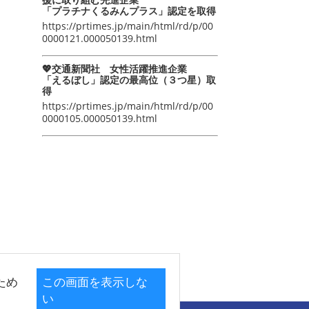
「プラチナくるみんプラス」認定を取得
https://prtimes.jp/main/html/rd/p/00
0000121.000050139.html
💖交通新聞社 女性活躍推進企業
「えるぼし」認定の最高位（３つ星）取
得
https://prtimes.jp/main/html/rd/p/00
0000105.000050139.html
ため
この画面を表示しな
い