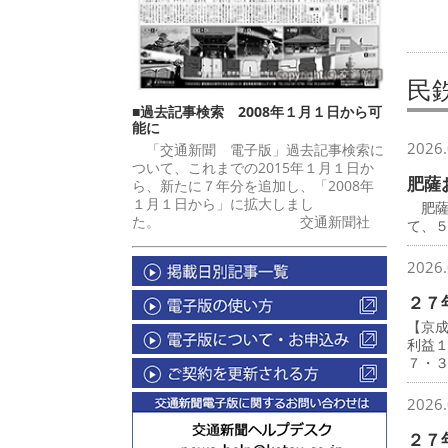
民
■過去記事検索 2008年１月１日から可
能に
2026.
「交通新聞 電子版」過去記事検索に
ついて、これまでの2015年１月１日か
肥薩
ら、新たに７年分を追加し、「2008年
１月１日から」に拡大しまし
肥薩
た。 交通新聞社
て、
2026.
２７
【京
利益
７・
2026.
２７