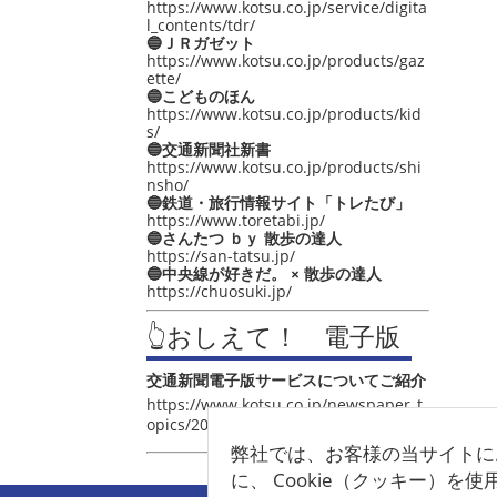
https://www.kotsu.co.jp/service/digita
l_contents/tdr/
🔵ＪＲガゼット
https://www.kotsu.co.jp/products/gaz
ette/
🔵こどものほん
https://www.kotsu.co.jp/products/kid
s/
🔵交通新聞社新書
https://www.kotsu.co.jp/products/shi
nsho/
🔵鉄道・旅行情報サイト「トレたび」
https://www.toretabi.jp/
🔵さんたつ ｂｙ 散歩の達人
https://san-tatsu.jp/
🔵中央線が好きだ。 × 散歩の達人
https://chuosuki.jp/
👆おしえて！ 電子版
交通新聞電子版サービスについてご紹介
https://www.kotsu.co.jp/newspaper_t
opics/2021/post_4048.html
弊社では、お客様の当サイトに
に、 Cookie（クッキー）を