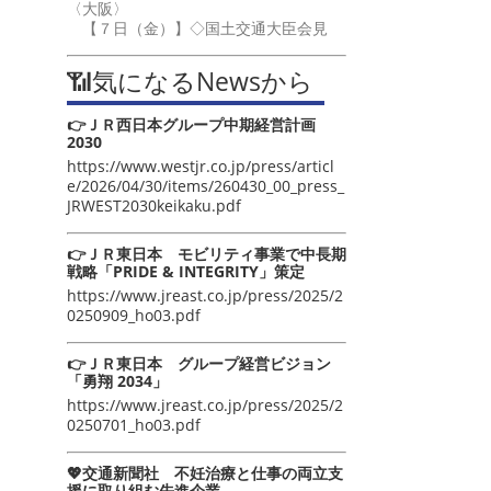
〈大阪〉
【７日（金）】◇国土交通大臣会見
📶気になるNewsから
👉ＪＲ西日本グループ中期経営計画
2030
https://www.westjr.co.jp/press/articl
e/2026/04/30/items/260430_00_press_
JRWEST2030keikaku.pdf
👉ＪＲ東日本 モビリティ事業で中長期
戦略「PRIDE & INTEGRITY」策定
https://www.jreast.co.jp/press/2025/2
0250909_ho03.pdf
👉ＪＲ東日本 グループ経営ビジョン
「勇翔 2034」
https://www.jreast.co.jp/press/2025/2
0250701_ho03.pdf
💖交通新聞社 不妊治療と仕事の両立支
援に取り組む先進企業