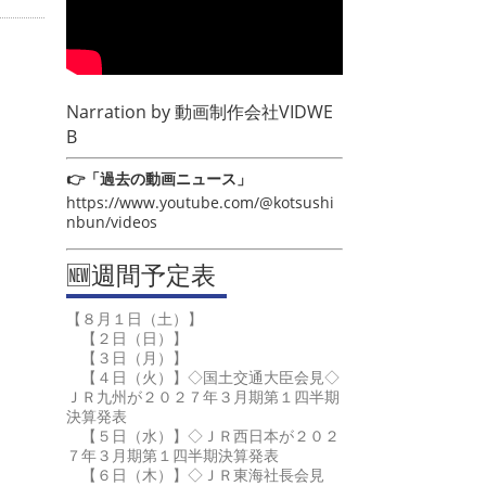
Narration by
動画制作会社VIDWE
B
👉「過去の動画ニュース」
https://www.youtube.com/@kotsushi
nbun/videos
🆕週間予定表
【８月１日（土）】
【２日（日）】
【３日（月）】
【４日（火）】◇国土交通大臣会見◇
ＪＲ九州が２０２７年３月期第１四半期
決算発表
【５日（水）】◇ＪＲ西日本が２０２
７年３月期第１四半期決算発表
【６日（木）】◇ＪＲ東海社長会見