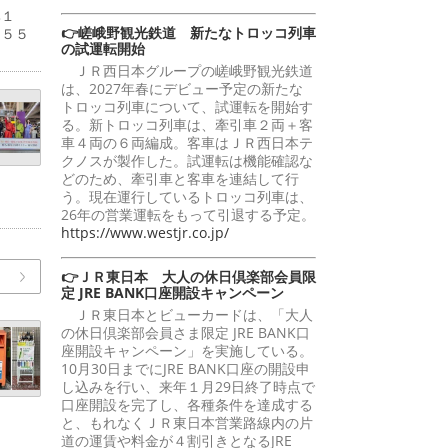
比１
👉嵯峨野観光鉄道 新たなトロッコ列車
２５５
の試運転開始
ＪＲ西日本グループの嵯峨野観光鉄道
は、2027年春にデビュー予定の新たな
トロッコ列車について、試運転を開始す
る。新トロッコ列車は、牽引車２両＋客
車４両の６両編成。客車はＪＲ西日本テ
クノスが製作した。試運転は機能確認な
どのため、牽引車と客車を連結して行
う。現在運行しているトロッコ列車は、
26年の営業運転をもって引退する予定。
https://www.westjr.co.jp/
👉ＪＲ東日本 大人の休日倶楽部会員限
定 JRE BANK口座開設キャンペーン
ＪＲ東日本とビューカードは、「大人
の休日倶楽部会員さま限定 JRE BANK口
座開設キャンペーン」を実施している。
10月30日までにJRE BANK口座の開設申
し込みを行い、来年１月29日終了時点で
口座開設を完了し、各種条件を達成する
と、もれなくＪＲ東日本営業路線内の片
道の運賃や料金が４割引きとなるJRE