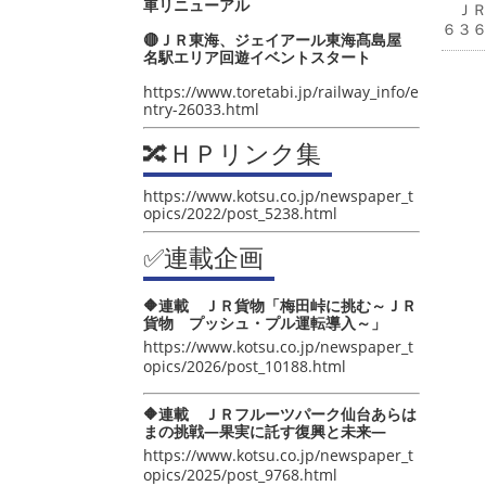
車リニューアル
ＪＲ
６３
🔴ＪＲ東海、ジェイアール東海髙島屋
名駅エリア回遊イベントスタート
https://www.toretabi.jp/railway_info/e
ntry-26033.html
🔀ＨＰリンク集
https://www.kotsu.co.jp/newspaper_t
opics/2022/post_5238.html
✅連載企画
🔶連載 ＪＲ貨物「梅田峠に挑む～ＪＲ
貨物 プッシュ・プル運転導入～」
https://www.kotsu.co.jp/newspaper_t
opics/2026/post_10188.html
🔶連載 ＪＲフルーツパーク仙台あらは
まの挑戦―果実に託す復興と未来―
https://www.kotsu.co.jp/newspaper_t
opics/2025/post_9768.html