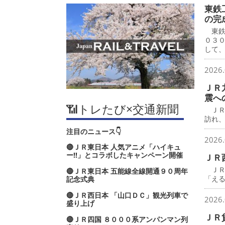
東鉄
の完
東鉄
０３
して
2026.
ＪＲ
震へ
📶トレたび×交通新聞
ＪＲ
訪れ
注目のニュース👇
2026.
🔴ＪＲ東日本 人気アニメ「ハイキュ
ー‼」とコラボしたキャンペーン開催
ＪＲ
ＪＲ
🔴ＪＲ東日本 五能線全線開通９０周年
「え
記念式典
🔴ＪＲ西日本 「山口ＤＣ」観光列車で
2026.
盛り上げ
ＪＲ
🔴ＪＲ四国 ８０００系アンパンマン列