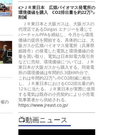
👉ＪＲ東日本 広畑バイオマス発電所の
環境価値を購入 CO2排出量を約22万㌧
削減
ＪＲ東日本と大阪ガスは、大阪ガスの
代理店であるDaigas エナジーを通じて
バーチャルPPAを締結し、今月から環境
価値の提供を開始する。具体的には、大
阪ガスが広畑バイオマス発電所（兵庫県
姫路市）の発電した電気と環境価値の全
量を買い取り、電気は日本卸電力取引所
などに売却。環境価値については、ＪＲ
東日本が大阪ガスから購入する。同発電
所の環境価値は年間約5.3億kWh分で、
これは年間約22万㌧のCO2削減に相当
し、ＪＲ東日本におけるCO2排出量の約
12％に当たる。ＪＲ東日本が実際に使用
する電気は既存の小売契約により小売電
気事業者から供給される。
働省の
https://www.jreast.co.jp/
📺動画ニュース