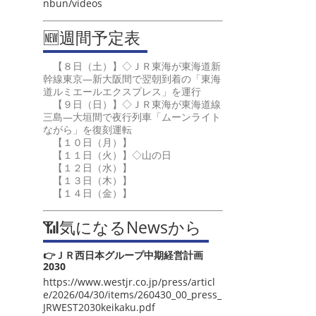
nbun/videos
🆕週間予定表
【８日（土）】◇ＪＲ東海が東海道新
幹線東京―新大阪間で翌朝到着の「東海
道ルミエールエクスプレス」を運行
【９日（日）】◇ＪＲ東海が東海道線
三島―大垣間で夜行列車「ムーンライト
ながら」を復刻運転
【１０日（月）】
【１１日（火）】◇山の日
【１２日（水）】
【１３日（木）】
【１４日（金）】
📶気になるNewsから
👉ＪＲ西日本グループ中期経営計画
2030
https://www.westjr.co.jp/press/articl
e/2026/04/30/items/260430_00_press_
JRWEST2030keikaku.pdf