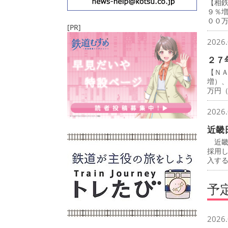
【相
９％
００
[PR]
2026.
２７
【Ｎ
増）
万円
2026.
近畿
近畿
採用
入す
予
2026.