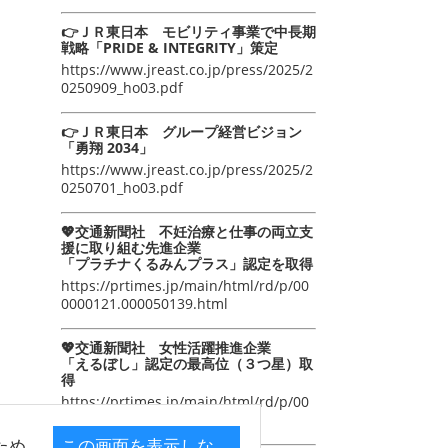
👉ＪＲ東日本 モビリティ事業で中長期
戦略「PRIDE & INTEGRITY」策定
https://www.jreast.co.jp/press/2025/2
0250909_ho03.pdf
👉ＪＲ東日本 グループ経営ビジョン
「勇翔 2034」
https://www.jreast.co.jp/press/2025/2
0250701_ho03.pdf
💖交通新聞社 不妊治療と仕事の両立支
援に取り組む先進企業
「プラチナくるみんプラス」認定を取得
https://prtimes.jp/main/html/rd/p/00
0000121.000050139.html
💖交通新聞社 女性活躍推進企業
「えるぼし」認定の最高位（３つ星）取
得
https://prtimes.jp/main/html/rd/p/00
0000105.000050139.html
ため
この画面を表示しな