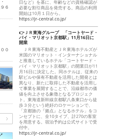
４・
日など）を基に、年齢などの資格確認が
億９６
必要な割引商品を発売する。商品の利用
開始は10月１日から。
https://jr-central.co.jp/
👉ＪＲ東海グループ 「コートヤード・
バイ・マリオット京都駅」11月16日に
開業
％
ＪＲ東海不動産とＪＲ東海ホテルズが
１００
米国のマリオット・インターナショナル
と推進しているホテル「コートヤード・
バイ・マリオット京都駅」の開業日が11
月16日に決定した。同ホテルは、従来の
駅ビルや保有不動産を活用した開発とは
異なり、新たに取得した不動産を活用し
て事業を展開することで、沿線都市の価
値を向上させる象徴となるプロジェク
ト。東海道新幹線京都駅八条東口から徒
歩３分という絶好のロケーションで、
「京都旅の『拠点』となるホテル」をコ
ンセプトに、全10タイプ、計270の客室
を用意する。宿泊予約は公式サイトで受
付中。
https://jr-central.co.jp/