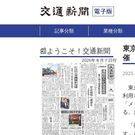
記事分類
業種分類
東
📰ようこそ！交通新聞
催
2026年８月７日付
2025.
東京
利用
「メ
る。
「街
す」