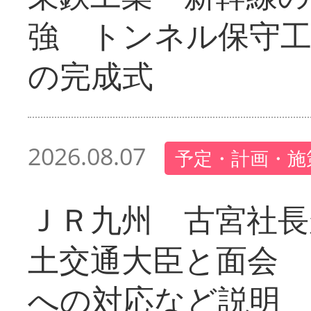
強 トンネル保守工
の完成式
2026.08.07
予定・計画・施
ＪＲ九州 古宮社長
土交通大臣と面会 
への対応など説明