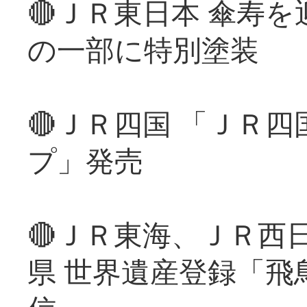
🔴ＪＲ東日本 傘寿
の一部に特別塗装
🔴ＪＲ四国 「ＪＲ
プ」発売
🔴ＪＲ東海、ＪＲ西
県 世界遺産登録「飛