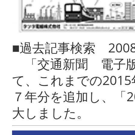
■過去記事検索 20
「交通新聞 電子版
て、これまでの201
７年分を追加し、「2
大しました