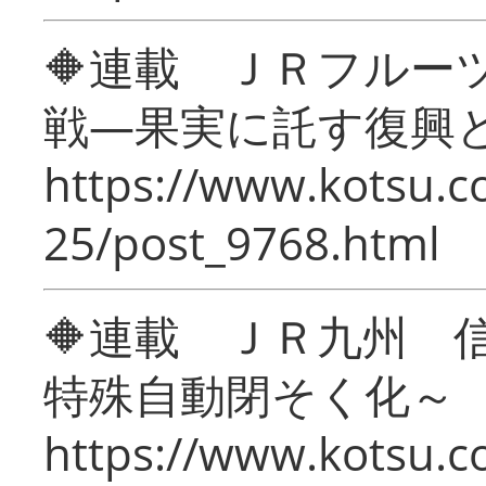
🔶連載 ＪＲフルー
戦―果実に託す復興
https://www.kotsu.c
25/post_9768.html
🔶連載 ＪＲ九州 
特殊自動閉そく化～
https://www.kotsu.c