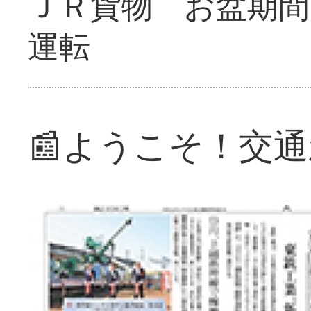
ＪＲ貨物 お盆期間
運転
📰ようこそ！交