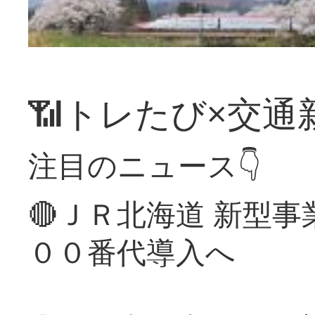
📶トレたび×交通
注目のニュース👇
🔴ＪＲ北海道 新型
００番代導入へ