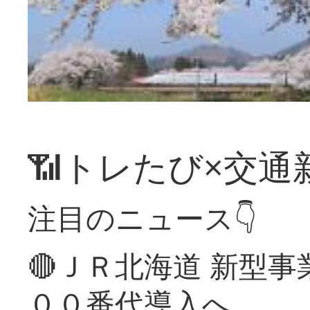
📶トレたび×交通
注目のニュース👇
🔴ＪＲ北海道 新型
００番代導入へ