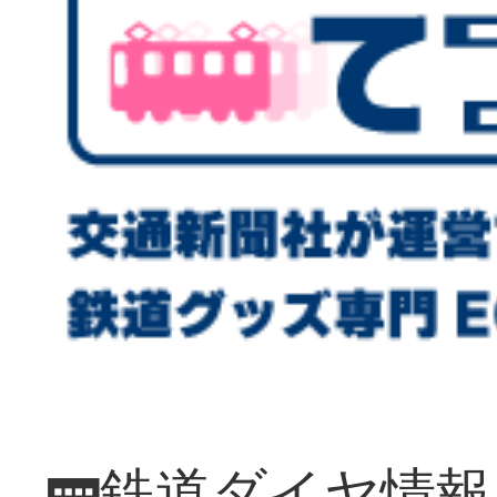
🚃鉄道ダイヤ情