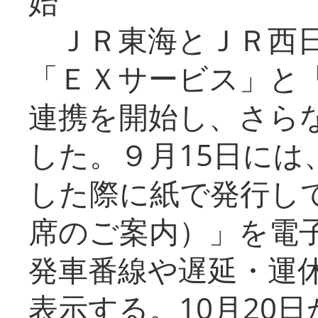
始
ＪＲ東海とＪＲ西日
「ＥＸサービス」と「
連携を開始し、さら
した。９月15日には
した際に紙で発行し
席のご案内）」を電
発車番線や遅延・運
表示する。10月20