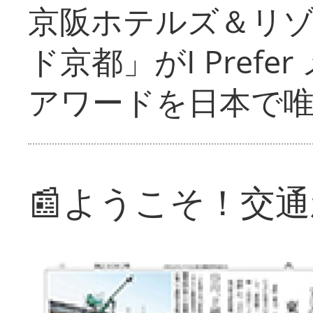
京阪ホテルズ＆リ
ド京都」がI Pref
アワードを日本で
📰ようこそ！交