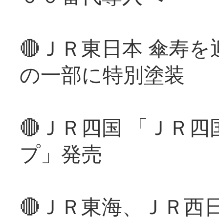
🔴ＪＲ東日本 傘寿
の一部に特別塗装
🔴ＪＲ四国 「ＪＲ
プ」発売
🔴ＪＲ東海、ＪＲ西