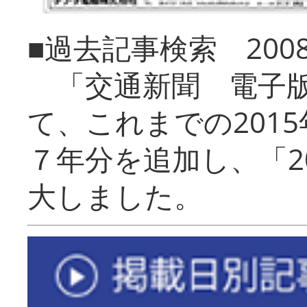
■過去記事検索 20
「交通新聞 電子版
て、これまでの201
７年分を追加し、「2
大しました