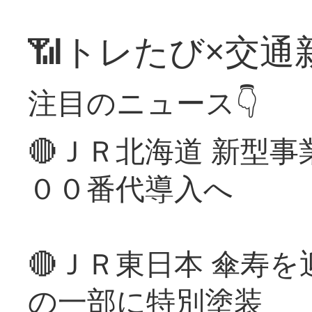
📶トレたび×交通
注目のニュース👇
🔴ＪＲ北海道 新型
００番代導入へ
🔴ＪＲ東日本 傘寿
の一部に特別塗装