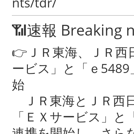
nts/tdr/
📶速報 Breaking 
👉ＪＲ東海、ＪＲ西
ービス」と「ｅ548
始
ＪＲ東海とＪＲ西日
「ＥＸサービス」と「
連携を開始し、さら