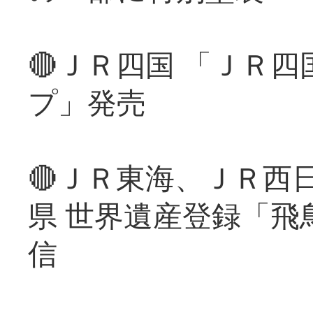
🔴ＪＲ四国 「ＪＲ
プ」発売
🔴ＪＲ東海、ＪＲ西
県 世界遺産登録「飛
信