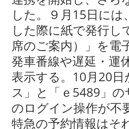
した。９月15日には
した際に紙で発行し
席のご案内）」を電
発車番線や遅延・運
表示する。10月20
ス」と「ｅ5489」
のログイン操作が不
特急の予約情報はそ