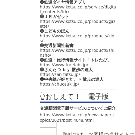
🔵鉄道ダイヤ情報アプリ
https://www.kotsu.co.jp/service/digita
l_contents/tdr/
🔵ＪＲガゼット
https://www.kotsu.co.jp/products/gaz
ette/
🔵こどものほん
https://www.kotsu.co.jp/products/kid
s/
🔵交通新聞社新書
https://www.kotsu.co.jp/products/shi
nsho/
🔵鉄道・旅行情報サイト「トレたび」
https://www.toretabi.jp/
🔵さんたつ ｂｙ 散歩の達人
https://san-tatsu.jp/
🔵中央線が好きだ。 × 散歩の達人
https://chuosuki.jp/
👆おしえて！ 電子版
交通新聞電子版サービスについてご紹介
https://www.kotsu.co.jp/newspaper_t
opics/2021/post_4048.html
弊社では、お客様の当サイトに