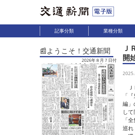
記事分類
業種分類
Ｊ
📰ようこそ！交通新聞
開
2026年８月７日付
2025.
ＪＲ
「『
編」
して
「全
巡れ