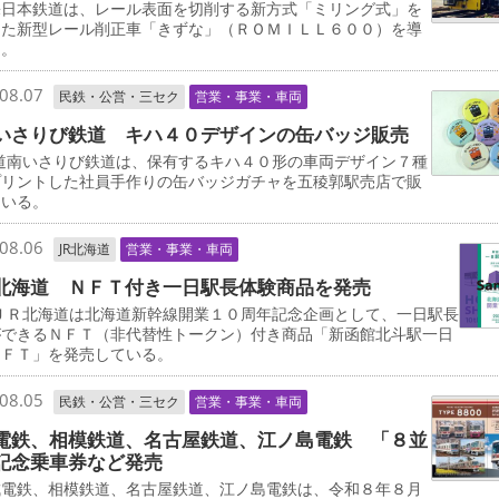
日本鉄道は、レール表面を切削する新方式「ミリング式」を
した新型レール削正車「きずな」（ＲＯＭＩＬＬ６００）を導
る。
08.07
民鉄・公営・三セク
営業・事業・車両
いさりび鉄道 キハ４０デザインの缶バッジ販売
道南いさりび鉄道は、保有するキハ４０形の車両デザイン７種
プリントした社員手作りの缶バッジガチャを五稜郭駅売店で販
ている。
08.06
JR北海道
営業・事業・車両
北海道 ＮＦＴ付き一日駅長体験商品を発売
ＪＲ北海道は北海道新幹線開業１０周年記念企画として、一日駅長
ができるＮＦＴ（非代替性トークン）付き商品「新函館北斗駅一日
ＮＦＴ」を発売している。
08.05
民鉄・公営・三セク
営業・事業・車両
電鉄、相模鉄道、名古屋鉄道、江ノ島電鉄 「８並
記念乗車券など発売
電鉄、相模鉄道、名古屋鉄道、江ノ島電鉄は、令和８年８月