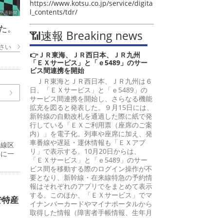
https://www.kotsu.co.jp/service/digita
l_contents/tdr/
た。
📶速報 Breaking news
さい
👉ＪＲ東海、ＪＲ西日本、ＪＲ九州
「ＥＸサービス」と「ｅ5489」のサー
ビス間連携を開始
ＪＲ東海とＪＲ西日本、ＪＲ九州は６
日、「ＥＸサービス」と「ｅ5489」の
サービス間連携を開始し、さらなる機能
拡充を図ると発表した。９月15日には、
新幹線の自動改札を通過した際に紙で発
行している「ＥＸご利用票（座席のご案
内）」を電子化。列車や座席に加え、発
車番線や遅延・運休情報も「ＥＸアプ
８線区
リ」で表示する。10月20日からは、
界に一
「ＥＸサービス」と「ｅ5489」のサー
ビス間を移動する際のログイン操作が不
要となり、新幹線・在来線特急の予約情
報はそれぞれのアプリでをまとめて表示
する。このほか、「ＥＸサービス」でマ
で特産
イナンバーカードやマイナポータルから
取得した情報（障害者手帳情報、生年月