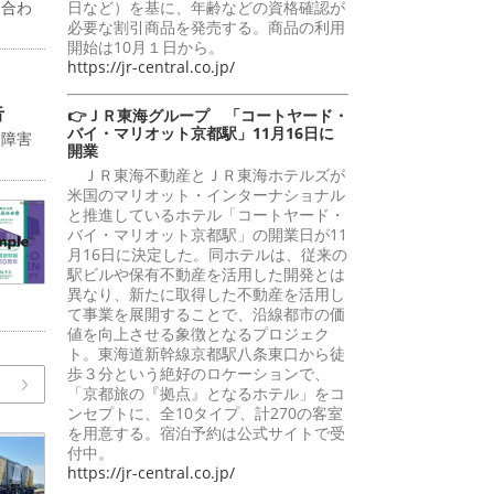
に合わ
日など）を基に、年齢などの資格確認が
必要な割引商品を発売する。商品の利用
開始は10月１日から。
https://jr-central.co.jp/
告
👉ＪＲ東海グループ 「コートヤード・
バイ・マリオット京都駅」11月16日に
送障害
開業
ＪＲ東海不動産とＪＲ東海ホテルズが
米国のマリオット・インターナショナル
と推進しているホテル「コートヤード・
バイ・マリオット京都駅」の開業日が11
月16日に決定した。同ホテルは、従来の
駅ビルや保有不動産を活用した開発とは
異なり、新たに取得した不動産を活用し
て事業を展開することで、沿線都市の価
値を向上させる象徴となるプロジェク
ト。東海道新幹線京都駅八条東口から徒
歩３分という絶好のロケーションで、
「京都旅の『拠点』となるホテル」をコ
ンセプトに、全10タイプ、計270の客室
を用意する。宿泊予約は公式サイトで受
付中。
https://jr-central.co.jp/