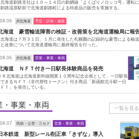
北海道釧路支社は１０～１４日の釧網線「よくばりノロッコ号」運転
、釧路湿原駅前で北海道釧路町による特産品の販売を実施する。
08.06
JR北海道
予定・計画・施策
北海道 豪雪輸送障害の検証・改善策を北海道運輸局に報
北海道は７月３１日、１月に発生した札幌圏の記録的な豪雪による輸
証と改善について北海道運輸局に最終報告を行った。
08.06
JR北海道
営業・事業・車両
北海道 ＮＦＴ付き一日駅長体験商品を発売
ＪＲ北海道は北海道新幹線開業１０周年記念企画として、一日駅長
ができるＮＦＴ（非代替性トークン）付き商品「新函館北斗駅一日
ＮＦＴ」を発売している。
業・事業・車両
一覧を見る
08.07
民鉄・公営・三セク
営業・事業・車両
日本鉄道 新型レール削正車「きずな」導入