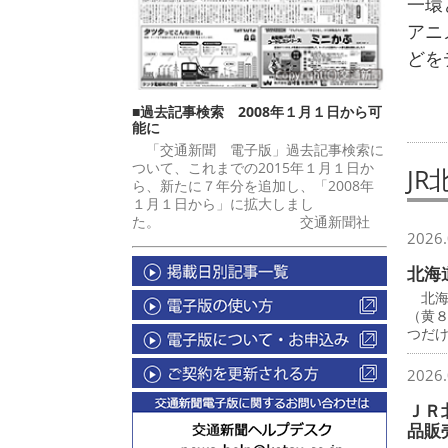
一環
アニ
どを
■過去記事検索 2008年１月１日から可
能に
「交通新聞 電子版」過去記事検索に
ついて、これまでの2015年１月１日か
JR
ら、新たに７年分を追加し、「2008年
１月１日から」に拡大しまし
た。 交通新聞社
2026.
北海
北海
（黄
つだ
2026.
ＪＲ
品販