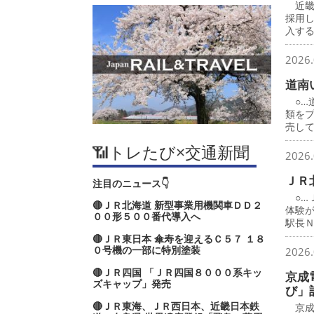
近畿
採用
入す
2026.
道南
○…
類を
売し
📶トレたび×交通新聞
2026.
ＪＲ
注目のニュース👇
○…
🔴ＪＲ北海道 新型事業用機関車ＤＤ２
体験
００形５００番代導入へ
駅長
🔴ＪＲ東日本 傘寿を迎えるＣ５７ １８
０号機の一部に特別塗装
2026.
🔴ＪＲ四国 「ＪＲ四国８０００系キッ
京成
ズキャップ」発売
び」
🔴ＪＲ東海、ＪＲ西日本、近畿日本鉄
京成