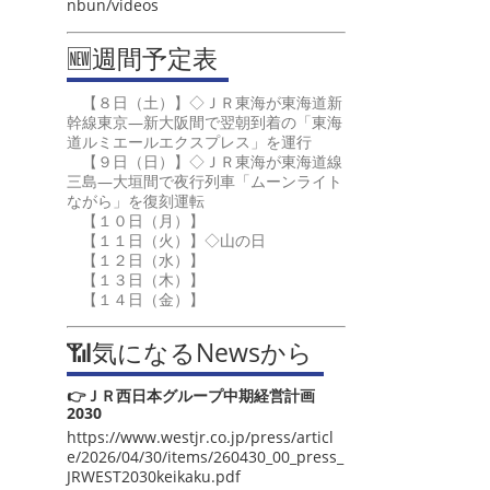
nbun/videos
🆕週間予定表
【８日（土）】◇ＪＲ東海が東海道新
幹線東京―新大阪間で翌朝到着の「東海
道ルミエールエクスプレス」を運行
【９日（日）】◇ＪＲ東海が東海道線
三島―大垣間で夜行列車「ムーンライト
ながら」を復刻運転
【１０日（月）】
【１１日（火）】◇山の日
【１２日（水）】
【１３日（木）】
【１４日（金）】
📶気になるNewsから
👉ＪＲ西日本グループ中期経営計画
2030
https://www.westjr.co.jp/press/articl
e/2026/04/30/items/260430_00_press_
JRWEST2030keikaku.pdf