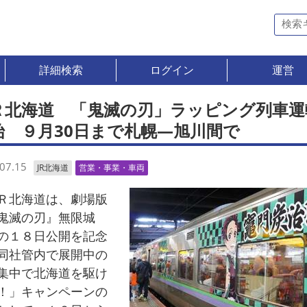
詳細検索
ログイン
運営
Ｒ北海道 「鬼滅の刃」ラッピング列車運
始 ９月30日まで札幌―旭川間で
07.15
JR北海道
営業・事業・車両
北海道は、劇場版
鬼滅の刃』無限城
の１８日公開を記念
同社管内で展開中の
集中で北海道を駆け
！」キャンペーンの