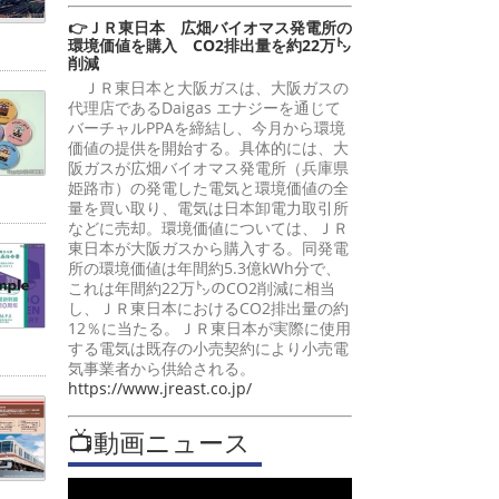
👉ＪＲ東日本 広畑バイオマス発電所の
環境価値を購入 CO2排出量を約22万㌧
削減
ＪＲ東日本と大阪ガスは、大阪ガスの
代理店であるDaigas エナジーを通じて
バーチャルPPAを締結し、今月から環境
価値の提供を開始する。具体的には、大
阪ガスが広畑バイオマス発電所（兵庫県
姫路市）の発電した電気と環境価値の全
量を買い取り、電気は日本卸電力取引所
などに売却。環境価値については、ＪＲ
東日本が大阪ガスから購入する。同発電
所の環境価値は年間約5.3億kWh分で、
これは年間約22万㌧のCO2削減に相当
し、ＪＲ東日本におけるCO2排出量の約
12％に当たる。ＪＲ東日本が実際に使用
する電気は既存の小売契約により小売電
気事業者から供給される。
https://www.jreast.co.jp/
📺動画ニュース