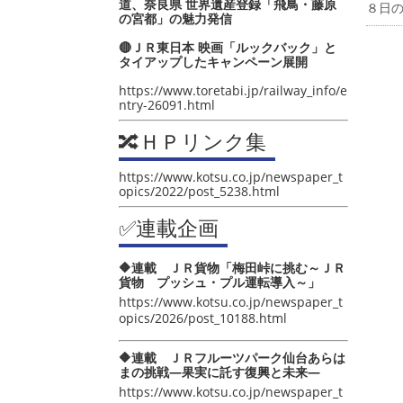
道、奈良県 世界遺産登録「飛鳥・藤原
８日
の宮都」の魅力発信
🔴ＪＲ東日本 映画「ルックバック」と
タイアップしたキャンペーン展開
https://www.toretabi.jp/railway_info/e
ntry-26091.html
🔀ＨＰリンク集
https://www.kotsu.co.jp/newspaper_t
opics/2022/post_5238.html
✅連載企画
🔶連載 ＪＲ貨物「梅田峠に挑む～ＪＲ
貨物 プッシュ・プル運転導入～」
https://www.kotsu.co.jp/newspaper_t
opics/2026/post_10188.html
🔶連載 ＪＲフルーツパーク仙台あらは
まの挑戦―果実に託す復興と未来―
https://www.kotsu.co.jp/newspaper_t