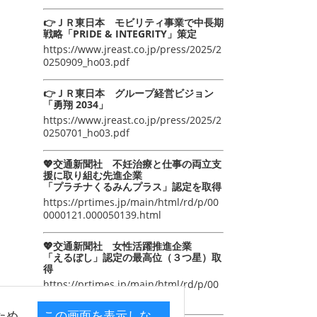
👉ＪＲ東日本 モビリティ事業で中長期
戦略「PRIDE & INTEGRITY」策定
https://www.jreast.co.jp/press/2025/2
0250909_ho03.pdf
👉ＪＲ東日本 グループ経営ビジョン
「勇翔 2034」
https://www.jreast.co.jp/press/2025/2
0250701_ho03.pdf
💖交通新聞社 不妊治療と仕事の両立支
援に取り組む先進企業
「プラチナくるみんプラス」認定を取得
https://prtimes.jp/main/html/rd/p/00
0000121.000050139.html
💖交通新聞社 女性活躍推進企業
「えるぼし」認定の最高位（３つ星）取
得
https://prtimes.jp/main/html/rd/p/00
0000105.000050139.html
ため
この画面を表示しな