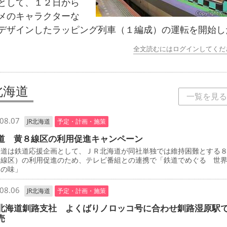
として、１２日から
メのキャラクターな
デザインしたラッピング列車（１編成）の運転を開始し
全文読むにはログインしてくだ
北海道
一覧を見る
08.07
JR北海道
予定・計画・施策
道 黄８線区の利用促進キャンペーン
道は鉄道応援企画として、ＪＲ北海道が同社単独では維持困難とする
８線区）の利用促進のため、テレビ番組との連携で「鉄道でめぐる 世
けの味」
08.06
JR北海道
予定・計画・施策
北海道釧路支社 よくばりノロッコ号に合わせ釧路湿原駅
売