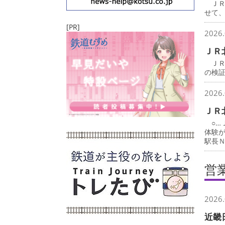
ＪＲ
せて
[PR]
2026.
ＪＲ
ＪＲ
の検
2026.
ＪＲ
○…
体験
駅長
営
2026.
近畿