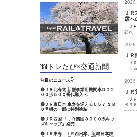
2026.
ＪＲ
震へ
ＪＲ
訪れ
2026.
ＪＲ
ＪＲ
📶トレたび×交通新聞
「え
注目のニュース👇
2026.
🔴ＪＲ北海道 新型事業用機関車ＤＤ２
ＪＲ
００形５００番代導入へ
ＪＲ
🔴ＪＲ東日本 傘寿を迎えるＣ５７ １８
６３
０号機の一部に特別塗装
🔴ＪＲ四国 「ＪＲ四国８０００系キッ
ズキャップ」発売
🔴ＪＲ東海、ＪＲ西日本、近畿日本鉄