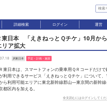
詳細検索
ログイン
運営
Ｒ東日本 「えきねっとＱチケ」10月か
エリア拡大
07.18
JR東日本
予定・計画・施策
東日本は、スマートフォンの乗車用ＱＲコードだけで
が利用できるサービス「えきねっとＱチケ」について、1
から利用可能エリアに東北新幹線郡山―東京間の新幹線
京都区内を加える。
全文読むにはログインしてくだ