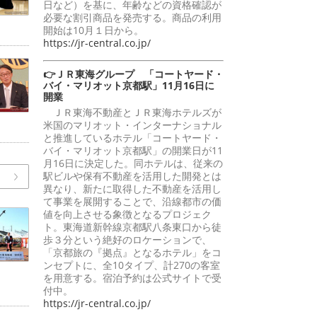
日など）を基に、年齢などの資格確認が
必要な割引商品を発売する。商品の利用
開始は10月１日から。
https://jr-central.co.jp/
👉ＪＲ東海グループ 「コートヤード・
バイ・マリオット京都駅」11月16日に
開業
ＪＲ東海不動産とＪＲ東海ホテルズが
米国のマリオット・インターナショナル
と推進しているホテル「コートヤード・
バイ・マリオット京都駅」の開業日が11
月16日に決定した。同ホテルは、従来の
駅ビルや保有不動産を活用した開発とは
異なり、新たに取得した不動産を活用し
て事業を展開することで、沿線都市の価
値を向上させる象徴となるプロジェク
ト。東海道新幹線京都駅八条東口から徒
歩３分という絶好のロケーションで、
「京都旅の『拠点』となるホテル」をコ
ンセプトに、全10タイプ、計270の客室
を用意する。宿泊予約は公式サイトで受
付中。
https://jr-central.co.jp/