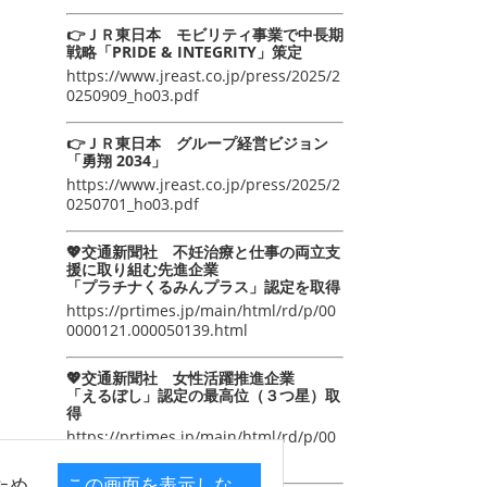
👉ＪＲ東日本 モビリティ事業で中長期
戦略「PRIDE & INTEGRITY」策定
https://www.jreast.co.jp/press/2025/2
0250909_ho03.pdf
👉ＪＲ東日本 グループ経営ビジョン
「勇翔 2034」
https://www.jreast.co.jp/press/2025/2
0250701_ho03.pdf
💖交通新聞社 不妊治療と仕事の両立支
援に取り組む先進企業
「プラチナくるみんプラス」認定を取得
https://prtimes.jp/main/html/rd/p/00
0000121.000050139.html
💖交通新聞社 女性活躍推進企業
「えるぼし」認定の最高位（３つ星）取
得
https://prtimes.jp/main/html/rd/p/00
0000105.000050139.html
ため
この画面を表示しな