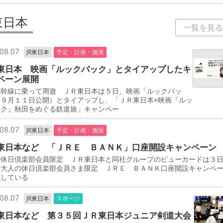
東日本
一覧を見る
08.07
JR東日本
予定・計画・施策
東日本 映画「ルックバック」とタイアップしたキ
ペーン展開
新幹線に乗って周遊 ＪＲ東日本は５日、映画「ルックバッ
（９月１１日公開）とタイアップし、「ＪＲ東日本×映画『ルッ
ック』秋田をめぐる鉄道旅」キャンペー
08.07
JR東日本
予定・計画・施策
東日本など 「ＪＲＥ ＢＡＮＫ」口座開設キャンペーン
の休日倶楽部会員限定 ＪＲ東日本と同社グループのビューカードは３
「大人の休日倶楽部会員さま限定 ＪＲＥ ＢＡＮＫ口座開設キャンペ
施している
08.07
JR東日本
スポーツ
東日本など 第３５回ＪＲ東日本ジュニア剣道大会