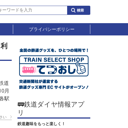
プライバシーポリシー
ら利
鉄道
0月
各駅
🚃鉄道ダイヤ情報アプ
リ
さい
鉄道趣味をもっと楽しく！