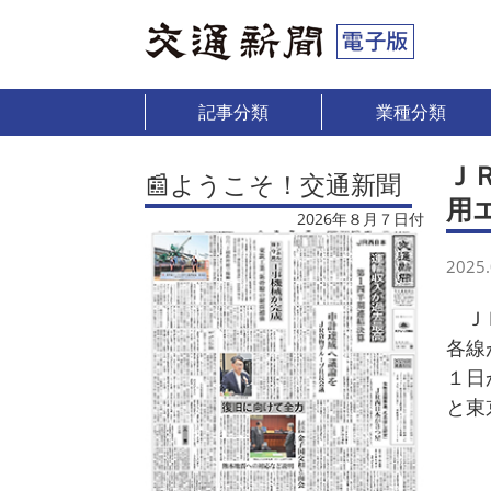
記事分類
業種分類
Ｊ
📰ようこそ！交通新聞
用
2026年８月７日付
2025.
ＪＲ
各線
１日
と東