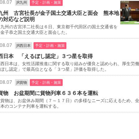
08.07
JR九州
予定・計画・施策
九州 古宮社長が金子国土交通大臣と面会 熊本地
の対応など説明
九州の古宮洋二社長は６日、東京都千代田区の国土交通省を
、金子恭之国土交通大臣と面会した。
08.07
JR西日本
予定・計画・施策
西日本 「えるぼし認定」３つ星を取得
西日本は、女性活躍推進に関する取り組みが優良と認められ、厚生労
るぼし認定」で最高位となる「３つ星」評価を取得した。
08.07
JR貨物
予定・計画・施策
貨物 お盆期間に貨物列車６３６本を運転
貨物は、お盆休み期間（７～１７日）の多様なニーズに応えるため、
６本のコンテナ列車を運転する。