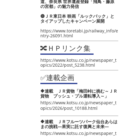
道、奈良県 世界遺産登録「飛鳥・藤原
の宮都」の魅力発信
🔴ＪＲ東日本 映画「ルックバック」と
タイアップしたキャンペーン展開
https://www.toretabi.jp/railway_info/e
ntry-26091.html
🔀ＨＰリンク集
https://www.kotsu.co.jp/newspaper_t
opics/2022/post_5238.html
✅連載企画
🔶連載 ＪＲ貨物「梅田峠に挑む～ＪＲ
貨物 プッシュ・プル運転導入～」
https://www.kotsu.co.jp/newspaper_t
opics/2026/post_10188.html
🔶連載 ＪＲフルーツパーク仙台あらは
まの挑戦―果実に託す復興と未来―
https://www.kotsu.co.jp/newspaper_t