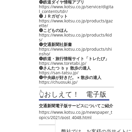
🔵鉄道ダイヤ情報アプリ
https://www.kotsu.co.jp/service/digita
l_contents/tdr/
🔵ＪＲガゼット
https://www.kotsu.co.jp/products/gaz
ette/
🔵こどものほん
https://www.kotsu.co.jp/products/kid
s/
🔵交通新聞社新書
https://www.kotsu.co.jp/products/shi
nsho/
🔵鉄道・旅行情報サイト「トレたび」
https://www.toretabi.jp/
🔵さんたつ ｂｙ 散歩の達人
https://san-tatsu.jp/
🔵中央線が好きだ。 × 散歩の達人
https://chuosuki.jp/
👆おしえて！ 電子版
交通新聞電子版サービスについてご紹介
https://www.kotsu.co.jp/newspaper_t
opics/2021/post_4048.html
弊社では、お客様の当サイトに