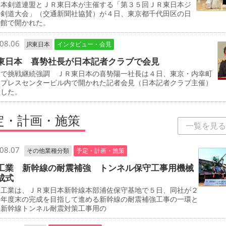
本剣道連盟とＪＲ東日本が主催する「第３５回ＪＲ東日本ジ
ア剣道大会」（交通新聞社協賛）が４日、東京都千代田区の日
道館で開かれた。
08.06
JR東日本
インタビュー・会見
東日本 喜㔟社長が日本記者クラブで会見
野で挑戦継続強調 ＪＲ東日本の喜㔟陽一社長は４日、東京・内幸町
本プレスセンタービル内で開かれた記者会見（日本記者クラブ主催）
壇した。
定・計画・施策
一覧を見る
08.07
その他業種分類
予定・計画・施策
工業 新幹線の耐震補強 トンネル保守工事用機械
成式
工業は、ＪＲ東日本新幹線本部浦佐保守基地で５日、同社が２
０年度末の完成を目指して進める新幹線の耐震補強工事の一環と
、新幹線トンネル耐震対策工事用の