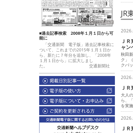
JR
2026.
■過去記事検索 2008年１月１日から可
能に
ＪＲ
「交通新聞 電子版」過去記事検索に
ャン
ついて、これまでの2015年１月１日か
秋田
ら、新たに７年分を追加し、「2008年
ク」
１月１日から」に拡大しまし
クバ
た。 交通新聞社
2026.
ＪＲ
大人
ら、
を実
2026.
ＪＲ