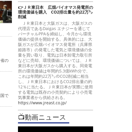
👉ＪＲ東日本 広畑バイオマス発電所の
環境価値を購入 CO2排出量を約22万㌧
削減
ＪＲ東日本と大阪ガスは、大阪ガスの
代理店であるDaigas エナジーを通じて
バーチャルPPAを締結し、今月から環境
価値の提供を開始する。具体的には、大
阪ガスが広畑バイオマス発電所（兵庫県
姫路市）の発電した電気と環境価値の全
量を買い取り、電気は日本卸電力取引所
働省の
などに売却。環境価値については、ＪＲ
東日本が大阪ガスから購入する。同発電
所の環境価値は年間約5.3億kWh分で、
これは年間約22万㌧のCO2削減に相当
し、ＪＲ東日本におけるCO2排出量の約
12％に当たる。ＪＲ東日本が実際に使用
する電気は既存の小売契約により小売電
全国で
気事業者から供給される。
https://www.jreast.co.jp/
📺動画ニュース