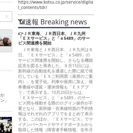
https://www.kotsu.co.jp/service/digita
l_contents/tdr/
📶速報 Breaking news
👉ＪＲ東海、ＪＲ西日本、ＪＲ九州
「ＥＸサービス」と「ｅ5489」のサー
ビス間連携を開始
ＪＲ東海とＪＲ西日本、ＪＲ九州は６
日、「ＥＸサービス」と「ｅ5489」の
サービス間連携を開始し、さらなる機能
拡充を図ると発表した。９月15日には、
新幹線の自動改札を通過した際に紙で発
行している「ＥＸご利用票（座席のご案
内）」を電子化。列車や座席に加え、発
車番線や遅延・運休情報も「ＥＸアプ
リ」で表示する。10月20日からは、
日か
「ＥＸサービス」と「ｅ5489」のサー
ーン」
ビス間を移動する際のログイン操作が不
要となり、新幹線・在来線特急の予約情
報はそれぞれのアプリでをまとめて表示
する。このほか、「ＥＸサービス」でマ
イナンバーカードやマイナポータルから
取得した情報（障害者手帳情報、生年月