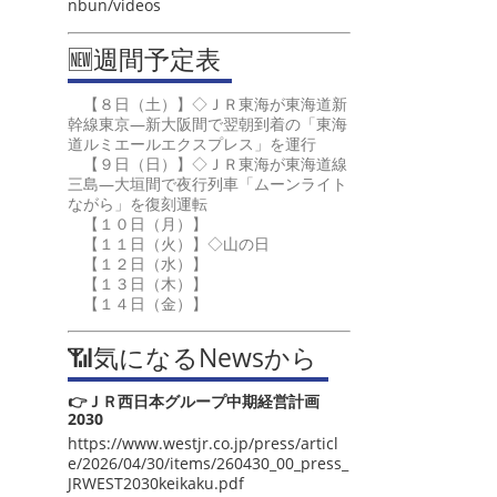
nbun/videos
🆕週間予定表
【８日（土）】◇ＪＲ東海が東海道新
幹線東京―新大阪間で翌朝到着の「東海
道ルミエールエクスプレス」を運行
【９日（日）】◇ＪＲ東海が東海道線
三島―大垣間で夜行列車「ムーンライト
ながら」を復刻運転
【１０日（月）】
【１１日（火）】◇山の日
【１２日（水）】
【１３日（木）】
【１４日（金）】
📶気になるNewsから
👉ＪＲ西日本グループ中期経営計画
2030
https://www.westjr.co.jp/press/articl
e/2026/04/30/items/260430_00_press_
JRWEST2030keikaku.pdf