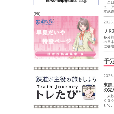
全日
ュニ
本武
[PR]
2026.
ＪＲ
各分
の日
に登
予
2026.
東鉄
の完
東鉄
０３
して