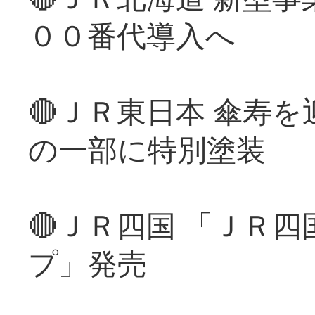
００番代導入へ
🔴ＪＲ東日本 傘寿
の一部に特別塗装
🔴ＪＲ四国 「ＪＲ
プ」発売