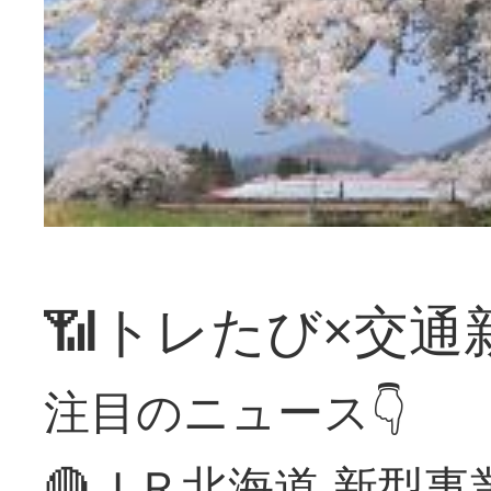
📶トレたび×交通
注目のニュース👇
🔴ＪＲ北海道 新型