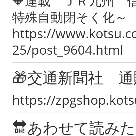
🔶連載 ＪＲ九州 
特殊自動閉そく化～
https://www.kotsu.c
25/post_9604.html
🎁交通新聞社 通
https://zpgshop.kots
🔛あわせて読み