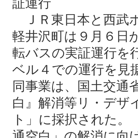
証運行
ＪＲ東日本と西武ホ
軽井沢町は９月６日か
転バスの実証運行を
ベル４での運行を見
同事業は、国土交通
白』解消等リ・デザ
ト」に採択された。
通空白」の解消に向