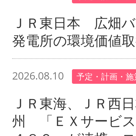
ＪＲ東日本 広畑
発電所の環境価値取
2026.08.10
予定・計画・施
ＪＲ東海、ＪＲ西日
州 「ＥＸサービス