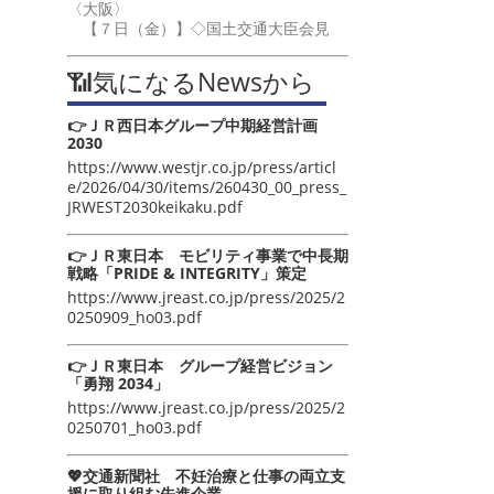
〈大阪〉
【７日（金）】◇国土交通大臣会見
📶気になるNewsから
👉ＪＲ西日本グループ中期経営計画
2030
https://www.westjr.co.jp/press/articl
e/2026/04/30/items/260430_00_press_
JRWEST2030keikaku.pdf
👉ＪＲ東日本 モビリティ事業で中長期
戦略「PRIDE & INTEGRITY」策定
https://www.jreast.co.jp/press/2025/2
0250909_ho03.pdf
👉ＪＲ東日本 グループ経営ビジョン
「勇翔 2034」
https://www.jreast.co.jp/press/2025/2
0250701_ho03.pdf
💖交通新聞社 不妊治療と仕事の両立支
援に取り組む先進企業