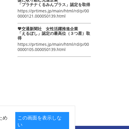
「プラチナくるみんプラス」認定を取得
https://prtimes.jp/main/html/rd/p/00
0000121.000050139.html
💖交通新聞社 女性活躍推進企業
「えるぼし」認定の最高位（３つ星）取
得
https://prtimes.jp/main/html/rd/p/00
0000105.000050139.html
ため
この画面を表示しな
い