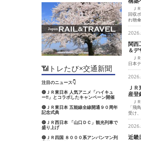
構築
ＪＲ
回収
れ物
2026.
関西
＆デ
ＪＲ
日本
📶トレたび×交通新聞
2026.
注目のニュース👇
ＪＲ
🔴ＪＲ東日本 人気アニメ「ハイキュ
産登
ー‼」とコラボしたキャンペーン開催
ＪＲ
🔴ＪＲ東日本 五能線全線開通９０周年
「飛
記念式典
受け
🔴ＪＲ西日本 「山口ＤＣ」観光列車で
2026.
盛り上げ
近畿
🔴ＪＲ四国 ８０００系アンパンマン列