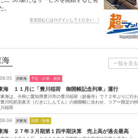
た。
全文読むにはログインしてください
東海
一覧を見る
08.05
JR東海
予定・計画・施策
東海 １１月に「豊川稲荷 御開帳記念列車」運行
東海は、今秋に愛知県豊川市の豊川稲荷（妙厳寺）で７２年ぶりに行
・豊川吒枳尼眞天（だきにしんてん）の御開帳に合わせ、ツアー限定の
豊川稲荷
08.04
JR東海
決算・財務
東海 ２７年３月期第１四半期決算 売上高が過去最高