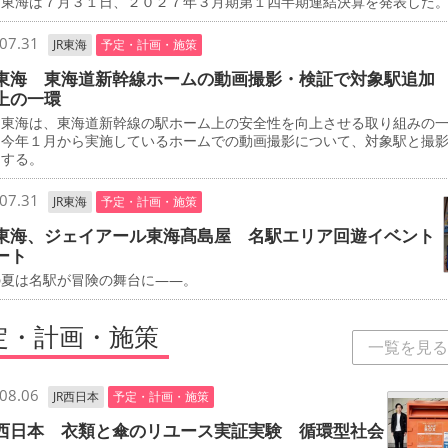
東海は７月３１日、２０２７年３月期第１四半期連結決算を発表した
07.31
JR東海
予定・計画・施策
東海 東海道新幹線ホームの動画撮影・検証で対象駅追加
上の一環
東海は、東海道新幹線の駅ホーム上の安全性を向上させる取り組みの
、今年１月から実施しているホームでの動画撮影について、対象駅と撮
加する。
07.31
JR東海
予定・計画・施策
東海、ジェイアール東海髙島屋 名駅エリア回遊イベント
ート
夏は名駅が冒険の舞台に――。
定・計画・施策
一覧を見る
08.06
JR西日本
予定・計画・施策
西日本 衣類と傘のリユース実証実験 循環型社会