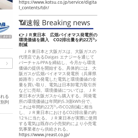
https://www.kotsu.co.jp/service/digita
l_contents/tdr/
📶速報 Breaking news
👉ＪＲ東日本 広畑バイオマス発電所の
環境価値を購入 CO2排出量を約22万㌧
削減
ＪＲ東日本と大阪ガスは、大阪ガスの
代理店であるDaigas エナジーを通じて
バーチャルPPAを締結し、今月から環境
価値の提供を開始する。具体的には、大
阪ガスが広畑バイオマス発電所（兵庫県
姫路市）の発電した電気と環境価値の全
量を買い取り、電気は日本卸電力取引所
などに売却。環境価値については、ＪＲ
東日本が大阪ガスから購入する。同発電
われる
所の環境価値は年間約5.3億kWh分で、
特別列
これは年間約22万㌧のCO2削減に相当
し、ＪＲ東日本におけるCO2排出量の約
12％に当たる。ＪＲ東日本が実際に使用
する電気は既存の小売契約により小売電
気事業者から供給される。
https://www.jreast.co.jp/