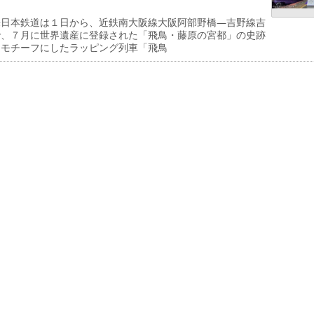
日本鉄道は１日から、近鉄南大阪線大阪阿部野橋―吉野線吉
で、７月に世界遺産に登録された「飛鳥・藤原の宮都」の史跡
をモチーフにしたラッピング列車「飛鳥