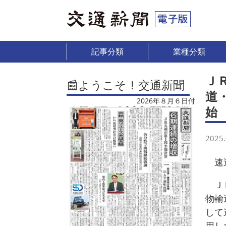
記事分類
業種分類
Ｊ
📰ようこそ！交通新聞
道
2026年８月６日付
始
2025.
速達
ＪＲ
物輸
して
用し