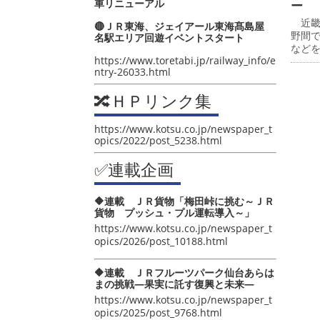
車リニューアル
ー
近畿
🔴ＪＲ東海、ジェイアール東海髙島屋
野間
名駅エリア回遊イベントスタート
など
https://www.toretabi.jp/railway_info/e
ntry-26033.html
🔀ＨＰリンク集
https://www.kotsu.co.jp/newspaper_t
opics/2022/post_5238.html
✅連載企画
🔶連載 ＪＲ貨物「梅田峠に挑む～ＪＲ
貨物 プッシュ・プル運転導入～」
https://www.kotsu.co.jp/newspaper_t
opics/2026/post_10188.html
🔶連載 ＪＲフルーツパーク仙台あらは
まの挑戦―果実に託す復興と未来―
https://www.kotsu.co.jp/newspaper_t
opics/2025/post_9768.html