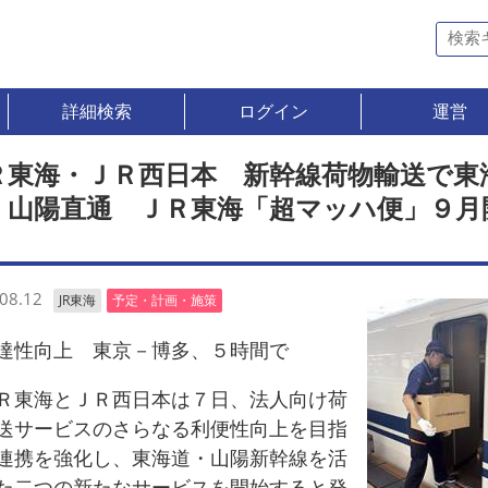
詳細検索
ログイン
運営
Ｒ東海・ＪＲ西日本 新幹線荷物輸送で東
・山陽直通 ＪＲ東海「超マッハ便」９月
08.12
JR東海
予定・計画・施策
性向上 東京－博多、５時間で
東海とＪＲ西日本は７日、法人向け荷
送サービスのさらなる利便性向上を目指
連携を強化し、東海道・山陽新幹線を活
た二つの新たなサービスを開始すると発