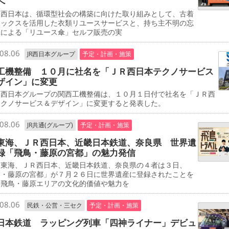
へ
西日本は、循環型社会の構築に向けた取り組みとして、古着
ボックスを活用した衣類リユースサービスと、持ち主不明の忘
傘による「リユース傘」セルフ販売の実
08.06
JR西日本グループ
予定・計画・施策
工機整備 １０月に社名を「ＪＲ西日本テクノサービス
ザイン」に変更
西日本グループの関西工機整備は、１０月１日付で社名を「ＪＲ西
テクノサービス＆デザイン」に変更すると発表した。
08.06
JR共通(グループ)
予定・計画・施策
東海、ＪＲ西日本、近畿日本鉄道、奈良県 世界遺
録「飛鳥・藤原の宮都」の魅力発信
東海、ＪＲ西日本、近畿日本鉄道、奈良県の４者は３日、
鳥・藤原の宮都」が７月２６日に世界遺産に登録されたことを
、飛鳥・藤原エリアの文化的価値や魅力を
08.06
民鉄・公営・三セク
予定・計画・施策
日本鉄道 ラッピング列車「四神ライナー」デビュ