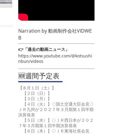
Narration by
動画制作会社VIDWE
B
👉「過去の動画ニュース」
https://www.youtube.com/@kotsushi
nbun/videos
🆕週間予定表
【８月１日（土）】
【２日（日）】
【３日（月）】
【４日（火）】◇国土交通大臣会見◇
ＪＲ九州が２０２７年３月期第１四半期
決算発表
【５日（水）】◇ＪＲ西日本が２０２
７年３月期第１四半期決算発表
【６日（木）】◇ＪＲ東海社長会見