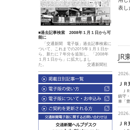
表し
■過去記事検索 2008年１月１日から可
能に
「交通新聞 電子版」過去記事検索に
ついて、これまでの2015年１月１日か
ら、新たに７年分を追加し、「2008年
JR
１月１日から」に拡大しまし
た。 交通新聞社
2026.
ＪＲ
ＪＲ
鎮守
車「
2026.
ＪＲ