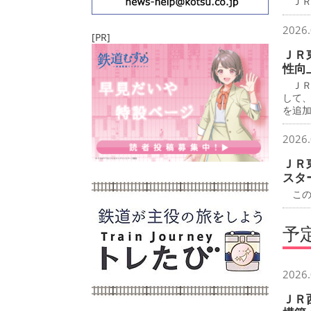
ＪＲ
2026.
[PR]
ＪＲ
性向
ＪＲ
して
を追
2026.
ＪＲ
スタ
この
予
2026.
ＪＲ