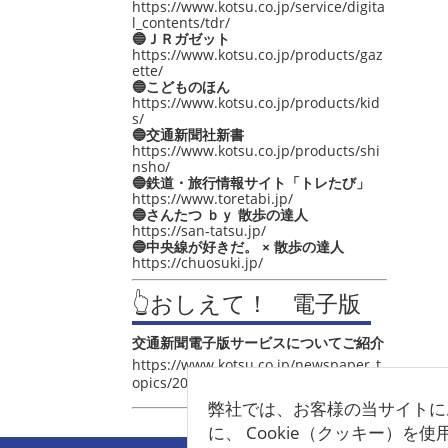
https://www.kotsu.co.jp/service/digita
l_contents/tdr/
🔵ＪＲガゼット
https://www.kotsu.co.jp/products/gaz
ette/
🔵こどものほん
https://www.kotsu.co.jp/products/kid
s/
🔵交通新聞社新書
https://www.kotsu.co.jp/products/shi
nsho/
🔵鉄道・旅行情報サイト「トレたび」
https://www.toretabi.jp/
🔵さんたつ ｂｙ 散歩の達人
https://san-tatsu.jp/
🔵中央線が好きだ。 × 散歩の達人
https://chuosuki.jp/
👆おしえて！ 電子版
交通新聞電子版サービスについてご紹介
https://www.kotsu.co.jp/newspaper_t
opics/2021/post_4048.html
弊社では、お客様の当サイトに
に、 Cookie（クッキー）を