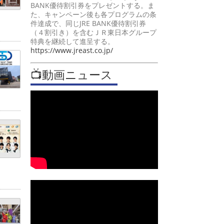
BANK優待割引券をプレゼントする。ま
た、キャンペーン後も各プログラムの条
件達成で、同じJRE BANK優待割引券
（４割引き）を含むＪＲ東日本グループ
特典を継続して進呈する。
https://www.jreast.co.jp/
📺動画ニュース