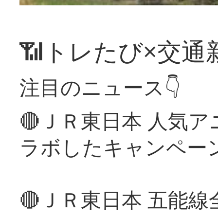
📶トレたび×交通
注目のニュース👇
🔴ＪＲ東日本 人気
ラボしたキャンペー
🔴ＪＲ東日本 五能