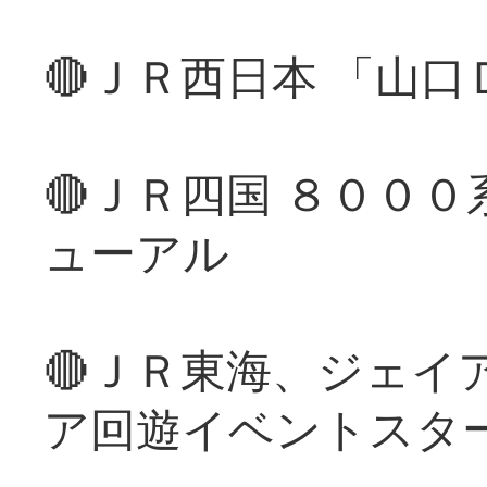
🔴ＪＲ西日本 「山
🔴ＪＲ四国 ８００
ューアル
🔴ＪＲ東海、ジェイ
ア回遊イベントスタ