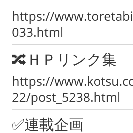
https://www.toretabi
033.html
🔀ＨＰリンク集
https://www.kotsu.c
22/post_5238.html
✅連載企画