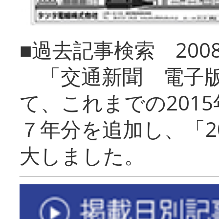
■過去記事検索 20
「交通新聞 電子版
て、これまでの201
７年分を追加し、「2
大しました