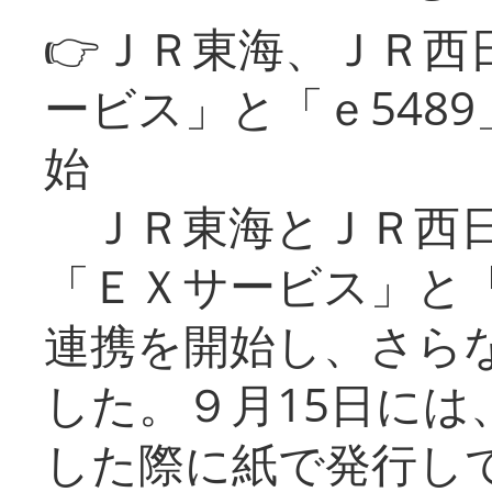
👉ＪＲ東海、ＪＲ西
ービス」と「ｅ548
始
ＪＲ東海とＪＲ西日
「ＥＸサービス」と「
連携を開始し、さら
した。９月15日には
した際に紙で発行し