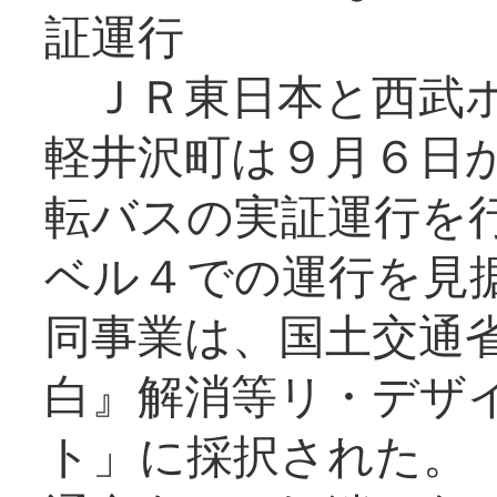
証運行
ＪＲ東日本と西武ホ
軽井沢町は９月６日か
転バスの実証運行を
ベル４での運行を見
同事業は、国土交通
白』解消等リ・デザ
ト」に採択された。