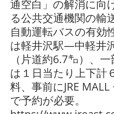
通空白」の解消に向
る公共交通機関の輸
自動運転バスの有効
は軽井沢駅―中軽井
（片道約6.7㌔）、
は１日当たり上下計
料、事前にJRE MA
で予約が必要。
https://www.jreast.co