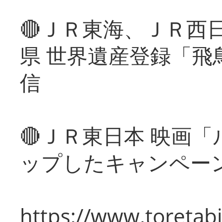
🔴ＪＲ東海、ＪＲ西
県 世界遺産登録「飛
信
🔴ＪＲ東日本 映画
ップしたキャンペー
https://www.toretabi